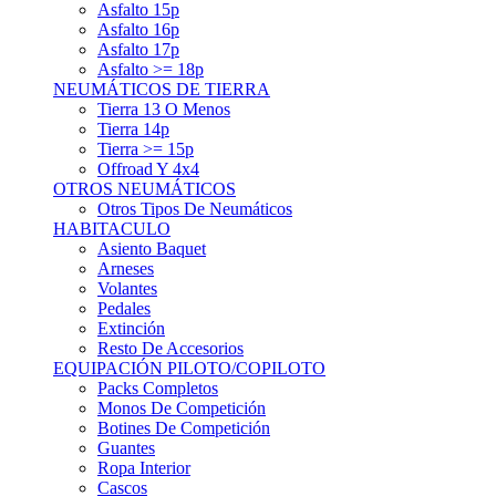
Asfalto 15p
Asfalto 16p
Asfalto 17p
Asfalto >= 18p
NEUMÁTICOS DE TIERRA
Tierra 13 O Menos
Tierra 14p
Tierra >= 15p
Offroad Y 4x4
OTROS NEUMÁTICOS
Otros Tipos De Neumáticos
HABITACULO
Asiento Baquet
Arneses
Volantes
Pedales
Extinción
Resto De Accesorios
EQUIPACIÓN PILOTO/COPILOTO
Packs Completos
Monos De Competición
Botines De Competición
Guantes
Ropa Interior
Cascos