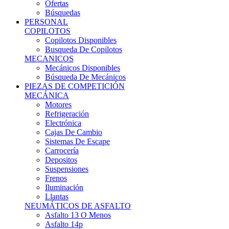
Ofertas
Búsquedas
PERSONAL
COPILOTOS
Copilotos Disponibles
Busqueda De Copilotos
MECANICOS
Mecánicos Disponibles
Búsqueda De Mecánicos
PIEZAS DE COMPETICIÓN
MECÁNICA
Motores
Refrigeración
Electrónica
Cajas De Cambio
Sistemas De Escape
Carrocería
Depositos
Suspensiones
Frenos
Iluminación
Llantas
NEUMÁTICOS DE ASFALTO
Asfalto 13 O Menos
Asfalto 14p