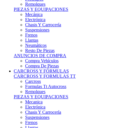
Remolques
PIEZAS Y EQUIPACIONES
Mecánica
Electrónica
Chasis Y Carrocería
Suspensiones
Frenos
Llantas
Neumáticos
Resto De Piezas
ANUNCIOS DE COMPRA
Compra Vehículos
Compra De Piezas
CARCROSS Y FÓRMULAS
CARCROSS Y FORMULAS TT
Carcross
Formulas Tt Autocross
Remolques
PIEZAS Y EQUIPACIONES
Mecanica
Electrónica
Chasis Y Carrocería
Suspensiones
Frenos
Llantas