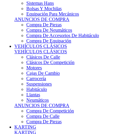
Sistemas Hans
Bolsas Y Mochilas
Equipación Para Mecánicos
ANUNCIOS DE COMPRA
Compra De Piezas
Compra De Neumáticos
Compra De Accesorios De Habitáculo
Compra De Equipación
VEHÍCULOS CLÁSICOS
VEHÍCULOS CLÁSICOS
Clásicos De Calle
Clásicos De Competición
Motores
Cajas De Cambio
Carrocería
Suspensiones
Habitáculo
Llantas
Neumáticos
ANUNCIOS DE COMPRA
Compra De Competición
Compra De Calle
Compra De Piezas
KARTING
KARTING