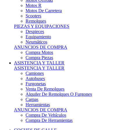
Motos Offroad
Motos R
Motos De Carretera
Scooters
Remolques
PIEZAS Y EQUIPACIONES
Despieces
Equipamiento
Neumáticos
ANUNCIOS DE COMPRA
Compra Motos
Compra Piezas
ASISTENCIA Y TALLER
ASISTENCIA Y TALLER
Camiones
Autobuses
Furgonetas
Venta De Remolques
Alquiler De Remolques O Furgones
Carpas
Herramientas
ANUNCIOS DE COMPRA
Compra De Vehículos
Compra De Herramientas