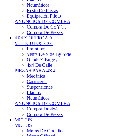
Neumáticos
Resto De Piezas
Equipación Piloto
ANUNCIOS DE COMPRA
Compra De Cc Y Tt
Compra De Piezas
4X4 Y OFFROAD
VEHÍCULOS 4X4
Prototipos
Venta De Side By Side
Quads Y Buggys
4x4 De Calle
PIEZAS PARA 4X4
Mecánica
Carrocería
Suspensiones
Llantas
Neumáticos
ANUNCIOS DE COMPRA
Compra De 4x4
Compra De Piezas
MOTOS
MOTOS
Motos De Circuito