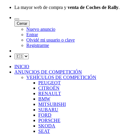
La mayor web de compra y
venta de Coches de Rally
.
Cerrar
Nuevo anuncio
Entrar
Olvidé mi usuario o clave
Registrarme
INICIO
ANUNCIOS DE COMPETICIÓN
VEHÍCULOS DE COMPETICIÓN
PEUGEOT
CITROËN
RENAULT
BMW
MITSUBISHI
SUBARU
FORD
PORSCHE
SKODA
SEAT