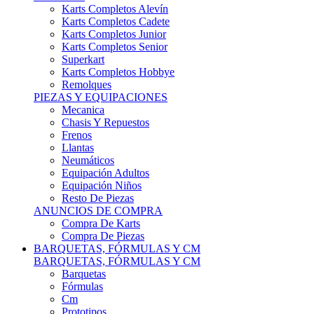
Karts Completos Alevín
Karts Completos Cadete
Karts Completos Junior
Karts Completos Senior
Superkart
Karts Completos Hobbye
Remolques
PIEZAS Y EQUIPACIONES
Mecanica
Chasis Y Repuestos
Frenos
Llantas
Neumáticos
Equipación Adultos
Equipación Niños
Resto De Piezas
ANUNCIOS DE COMPRA
Compra De Karts
Compra De Piezas
BARQUETAS, FÓRMULAS Y CM
BARQUETAS, FÓRMULAS Y CM
Barquetas
Fórmulas
Cm
Prototipos