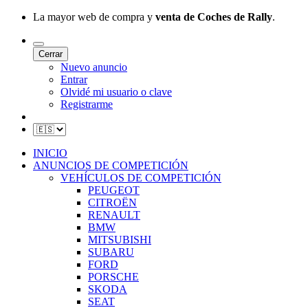
La mayor web de compra y
venta de Coches de Rally
.
Cerrar
Nuevo anuncio
Entrar
Olvidé mi usuario o clave
Registrarme
INICIO
ANUNCIOS DE COMPETICIÓN
VEHÍCULOS DE COMPETICIÓN
PEUGEOT
CITROËN
RENAULT
BMW
MITSUBISHI
SUBARU
FORD
PORSCHE
SKODA
SEAT