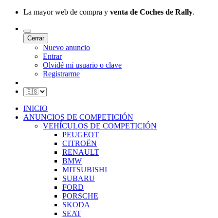
La mayor web de compra y
venta de Coches de Rally
.
Cerrar
Nuevo anuncio
Entrar
Olvidé mi usuario o clave
Registrarme
INICIO
ANUNCIOS DE COMPETICIÓN
VEHÍCULOS DE COMPETICIÓN
PEUGEOT
CITROËN
RENAULT
BMW
MITSUBISHI
SUBARU
FORD
PORSCHE
SKODA
SEAT