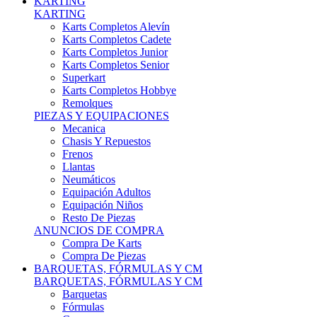
Karts Completos Alevín
Karts Completos Cadete
Karts Completos Junior
Karts Completos Senior
Superkart
Karts Completos Hobbye
Remolques
PIEZAS Y EQUIPACIONES
Mecanica
Chasis Y Repuestos
Frenos
Llantas
Neumáticos
Equipación Adultos
Equipación Niños
Resto De Piezas
ANUNCIOS DE COMPRA
Compra De Karts
Compra De Piezas
BARQUETAS, FÓRMULAS Y CM
BARQUETAS, FÓRMULAS Y CM
Barquetas
Fórmulas
Cm
Prototipos