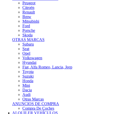
Citroën
Renault
Bmw
Mitsubishi
Ford
Porsche
Skoda
OTRAS MARCAS
Subaru
Seat
Opel
Volkswagen
Hyundai
Fiat, Alfa Romeo, Lancia, Jeep
Toyota
Suzuki
Honda
Mini
Dacia
Audi
Otras Marcas
ANUNCIOS DE COMPRA
Compra De Coches
ALQUILER VEHÍCULOS
ALQUILER VEHÍCULOS