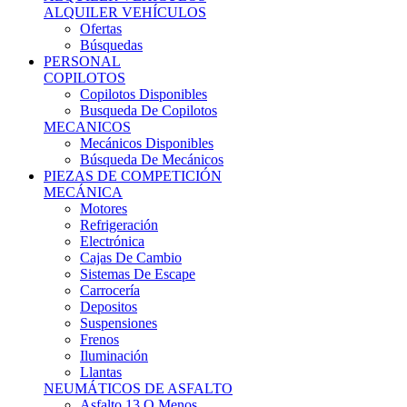
Ofertas
Búsquedas
PERSONAL
COPILOTOS
Copilotos Disponibles
Busqueda De Copilotos
MECANICOS
Mecánicos Disponibles
Búsqueda De Mecánicos
PIEZAS DE COMPETICIÓN
MECÁNICA
Motores
Refrigeración
Electrónica
Cajas De Cambio
Sistemas De Escape
Carrocería
Depositos
Suspensiones
Frenos
Iluminación
Llantas
NEUMÁTICOS DE ASFALTO
Asfalto 13 O Menos
Asfalto 14p