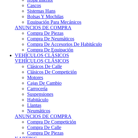
Sistemas Hans
Bolsas Y Mochilas
Equipación Para Mecánicos
ANUNCIOS DE COMPRA
Compra De Piezas
Compra De Neumáticos
Compra De Accesorios De Habitáculo
Compra De Equipación
VEHÍCULOS CLÁSICOS
VEHÍCULOS CLÁSICOS
Clásicos De Calle
Clásicos De Competición
Motores
Cajas De Cambio
Carrocería
Suspensiones
Habitáculo
Llantas
Neumáticos
ANUNCIOS DE COMPRA
Compra De Competición
Compra De Calle
Compra De Piezas
KARTING
KARTING