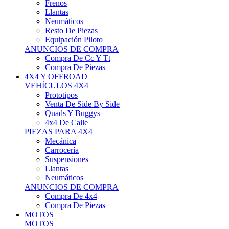
Neumáticos
Resto De Piezas
Equipación Piloto
ANUNCIOS DE COMPRA
Compra De Cc Y Tt
Compra De Piezas
4X4 Y OFFROAD
VEHÍCULOS 4X4
Prototipos
Venta De Side By Side
Quads Y Buggys
4x4 De Calle
PIEZAS PARA 4X4
Mecánica
Carrocería
Suspensiones
Llantas
Neumáticos
ANUNCIOS DE COMPRA
Compra De 4x4
Compra De Piezas
MOTOS
MOTOS
Motos De Circuito