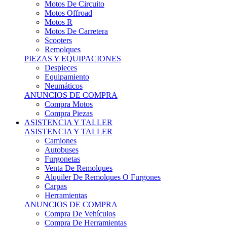
Motos Offroad
Motos R
Motos De Carretera
Scooters
Remolques
PIEZAS Y EQUIPACIONES
Despieces
Equipamiento
Neumáticos
ANUNCIOS DE COMPRA
Compra Motos
Compra Piezas
ASISTENCIA Y TALLER
ASISTENCIA Y TALLER
Camiones
Autobuses
Furgonetas
Venta De Remolques
Alquiler De Remolques O Furgones
Carpas
Herramientas
ANUNCIOS DE COMPRA
Compra De Vehículos
Compra De Herramientas