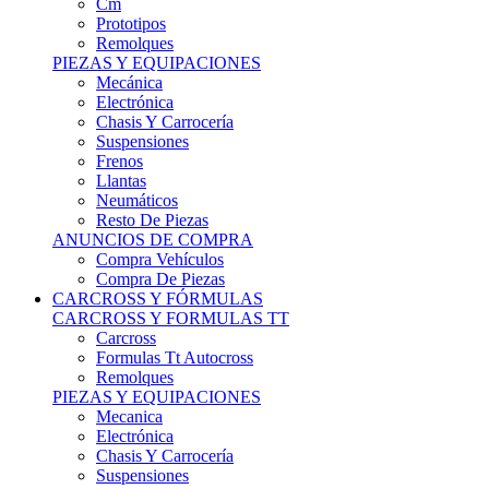
Remolques
PIEZAS Y EQUIPACIONES
Mecánica
Electrónica
Chasis Y Carrocería
Suspensiones
Frenos
Llantas
Neumáticos
Resto De Piezas
ANUNCIOS DE COMPRA
Compra Vehículos
Compra De Piezas
CARCROSS Y FÓRMULAS
CARCROSS Y FORMULAS TT
Carcross
Formulas Tt Autocross
Remolques
PIEZAS Y EQUIPACIONES
Mecanica
Electrónica
Chasis Y Carrocería
Suspensiones
Frenos
Llantas