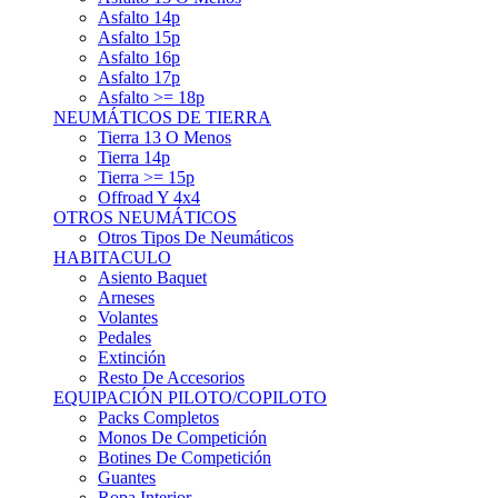
Asfalto 15p
Asfalto 16p
Asfalto 17p
Asfalto >= 18p
NEUMÁTICOS DE TIERRA
Tierra 13 O Menos
Tierra 14p
Tierra >= 15p
Offroad Y 4x4
OTROS NEUMÁTICOS
Otros Tipos De Neumáticos
HABITACULO
Asiento Baquet
Arneses
Volantes
Pedales
Extinción
Resto De Accesorios
EQUIPACIÓN PILOTO/COPILOTO
Packs Completos
Monos De Competición
Botines De Competición
Guantes
Ropa Interior
Cascos