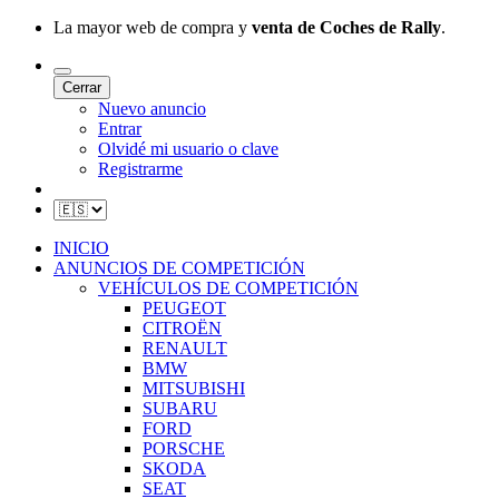
La mayor web de compra y
venta de Coches de Rally
.
Cerrar
Nuevo anuncio
Entrar
Olvidé mi usuario o clave
Registrarme
INICIO
ANUNCIOS DE COMPETICIÓN
VEHÍCULOS DE COMPETICIÓN
PEUGEOT
CITROËN
RENAULT
BMW
MITSUBISHI
SUBARU
FORD
PORSCHE
SKODA
SEAT