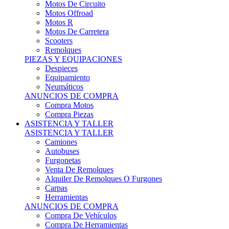
Motos Offroad
Motos R
Motos De Carretera
Scooters
Remolques
PIEZAS Y EQUIPACIONES
Despieces
Equipamiento
Neumáticos
ANUNCIOS DE COMPRA
Compra Motos
Compra Piezas
ASISTENCIA Y TALLER
ASISTENCIA Y TALLER
Camiones
Autobuses
Furgonetas
Venta De Remolques
Alquiler De Remolques O Furgones
Carpas
Herramientas
ANUNCIOS DE COMPRA
Compra De Vehículos
Compra De Herramientas