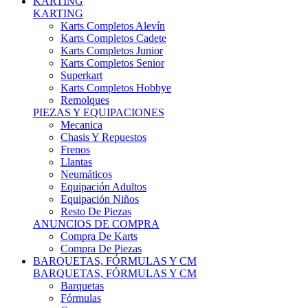
Karts Completos Alevín
Karts Completos Cadete
Karts Completos Junior
Karts Completos Senior
Superkart
Karts Completos Hobbye
Remolques
PIEZAS Y EQUIPACIONES
Mecanica
Chasis Y Repuestos
Frenos
Llantas
Neumáticos
Equipación Adultos
Equipación Niños
Resto De Piezas
ANUNCIOS DE COMPRA
Compra De Karts
Compra De Piezas
BARQUETAS, FÓRMULAS Y CM
BARQUETAS, FÓRMULAS Y CM
Barquetas
Fórmulas
Cm
Prototipos