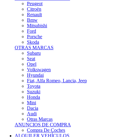
Citroën
Renault
Bmw
Mitsubishi
Ford
Porsche
Skoda
OTRAS MARCAS
Subaru
Seat
Opel
Volkswagen
Hyundai
Fiat, Alfa Romeo, Lancia, Jeep
Toyota
Suzuki
Honda
Mini
Dacia
Audi
Otras Marcas
ANUNCIOS DE COMPRA
Compra De Coches
ALQUILER VEHÍCULOS
ALQUILER VEHÍCULOS