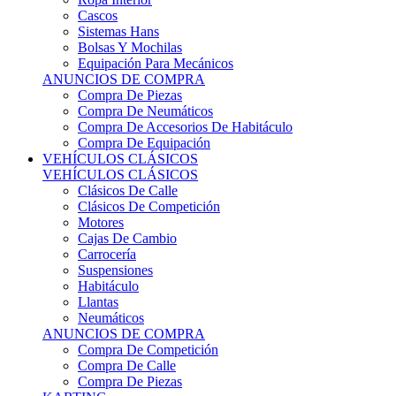
Sistemas Hans
Bolsas Y Mochilas
Equipación Para Mecánicos
ANUNCIOS DE COMPRA
Compra De Piezas
Compra De Neumáticos
Compra De Accesorios De Habitáculo
Compra De Equipación
VEHÍCULOS CLÁSICOS
VEHÍCULOS CLÁSICOS
Clásicos De Calle
Clásicos De Competición
Motores
Cajas De Cambio
Carrocería
Suspensiones
Habitáculo
Llantas
Neumáticos
ANUNCIOS DE COMPRA
Compra De Competición
Compra De Calle
Compra De Piezas
KARTING
KARTING