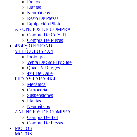
Neumáticos
Resto De Piezas
Equipación Piloto
ANUNCIOS DE COMPRA
Compra De Cc Y Tt
Compra De Piezas
4X4 Y OFFROAD
VEHÍCULOS 4X4
Prototipos
Venta De Side By Side
Quads Y Buggys
4x4 De Calle
PIEZAS PARA 4X4
Mecánica
Carrocería
Suspensiones
Llantas
Neumáticos
ANUNCIOS DE COMPRA
Compra De 4x4
Compra De Piezas
MOTOS
MOTOS
Motos De Circuito