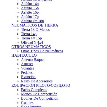
Asfalto 15p
Asfalto 16p
Asfalto 17p
Asfalto >= 18p
NEUMÁTICOS DE TIERRA
Tierra 13 O Menos
Tierra 14p
Tierra >= 15p
Offroad Y 4x4
OTROS NEUMÁTICOS
Otros Tipos De Neumáticos
HABITACULO
Asiento Baquet
Arneses
Volantes
Pedales
Extinción
Resto De Accesorios
EQUIPACIÓN PILOTO/COPILOTO
Packs Completos
Monos De Competición
Botines De Competición
Guantes
Ropa Interior
Cascos