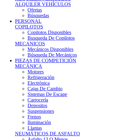
Ofertas
Búsquedas
PERSONAL
COPILOTOS
Copilotos Disponibles
Busqueda De Copilotos
MECANICOS
Mecánicos Disponibles
Búsqueda De Mecánicos
PIEZAS DE COMPETICIÓN
MECÁNICA
Motores
Refrigeración
Electrónica
Cajas De Cambio
Sistemas De Escape
Carrocería
Depositos
Suspensiones
Frenos
Iluminación
Llantas
NEUMÁTICOS DE ASFALTO
Asfalto 13 O Menos
Asfalto 14p