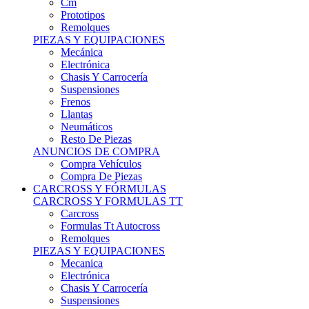
Remolques
PIEZAS Y EQUIPACIONES
Mecánica
Electrónica
Chasis Y Carrocería
Suspensiones
Frenos
Llantas
Neumáticos
Resto De Piezas
ANUNCIOS DE COMPRA
Compra Vehículos
Compra De Piezas
CARCROSS Y FÓRMULAS
CARCROSS Y FORMULAS TT
Carcross
Formulas Tt Autocross
Remolques
PIEZAS Y EQUIPACIONES
Mecanica
Electrónica
Chasis Y Carrocería
Suspensiones
Frenos
Llantas