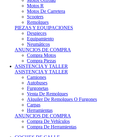
Motos Offroad
Motos R
Motos De Carretera
Scooters
Remolques
PIEZAS Y EQUIPACIONES
Despieces
Equipamiento
Neumáticos
ANUNCIOS DE COMPRA
Compra Motos
Compra Piezas
ASISTENCIA Y TALLER
ASISTENCIA Y TALLER
Camiones
Autobuses
Furgonetas
Venta De Remolques
Alquiler De Remolques O Furgones
Carpas
Herramientas
ANUNCIOS DE COMPRA
Compra De Vehículos
Compra De Herramientas