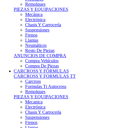
Remolques
PIEZAS Y EQUIPACIONES
Mecánica
Electrónica
Chasis Y Carrocería
Suspensiones
Frenos
Llantas
Neumáticos
Resto De Piezas
ANUNCIOS DE COMPRA
Compra Vehículos
Compra De Piezas
CARCROSS Y FÓRMULAS
CARCROSS Y FORMULAS TT
Carcross
Formulas Tt Autocross
Remolques
PIEZAS Y EQUIPACIONES
Mecanica
Electrónica
Chasis Y Carrocería
Suspensiones
Frenos
Llantas