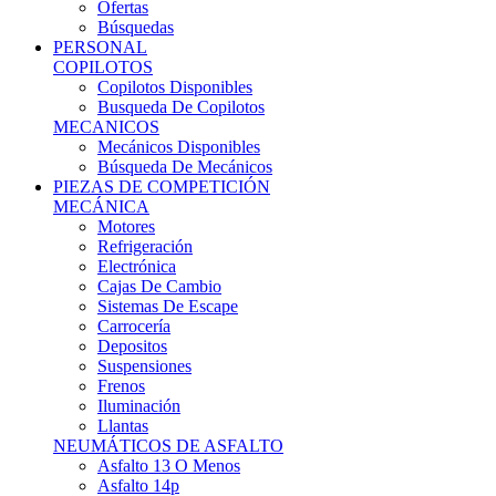
Ofertas
Búsquedas
PERSONAL
COPILOTOS
Copilotos Disponibles
Busqueda De Copilotos
MECANICOS
Mecánicos Disponibles
Búsqueda De Mecánicos
PIEZAS DE COMPETICIÓN
MECÁNICA
Motores
Refrigeración
Electrónica
Cajas De Cambio
Sistemas De Escape
Carrocería
Depositos
Suspensiones
Frenos
Iluminación
Llantas
NEUMÁTICOS DE ASFALTO
Asfalto 13 O Menos
Asfalto 14p