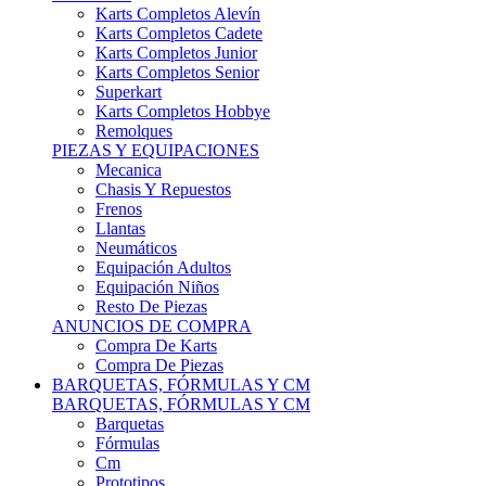
Karts Completos Alevín
Karts Completos Cadete
Karts Completos Junior
Karts Completos Senior
Superkart
Karts Completos Hobbye
Remolques
PIEZAS Y EQUIPACIONES
Mecanica
Chasis Y Repuestos
Frenos
Llantas
Neumáticos
Equipación Adultos
Equipación Niños
Resto De Piezas
ANUNCIOS DE COMPRA
Compra De Karts
Compra De Piezas
BARQUETAS, FÓRMULAS Y CM
BARQUETAS, FÓRMULAS Y CM
Barquetas
Fórmulas
Cm
Prototipos