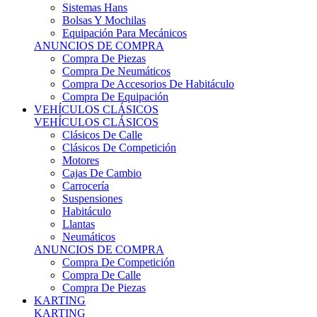
Sistemas Hans
Bolsas Y Mochilas
Equipación Para Mecánicos
ANUNCIOS DE COMPRA
Compra De Piezas
Compra De Neumáticos
Compra De Accesorios De Habitáculo
Compra De Equipación
VEHÍCULOS CLÁSICOS
VEHÍCULOS CLÁSICOS
Clásicos De Calle
Clásicos De Competición
Motores
Cajas De Cambio
Carrocería
Suspensiones
Habitáculo
Llantas
Neumáticos
ANUNCIOS DE COMPRA
Compra De Competición
Compra De Calle
Compra De Piezas
KARTING
KARTING