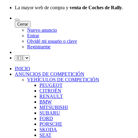
La mayor web de compra y
venta de Coches de Rally
.
Cerrar
Nuevo anuncio
Entrar
Olvidé mi usuario o clave
Registrarme
INICIO
ANUNCIOS DE COMPETICIÓN
VEHÍCULOS DE COMPETICIÓN
PEUGEOT
CITROËN
RENAULT
BMW
MITSUBISHI
SUBARU
FORD
PORSCHE
SKODA
SEAT