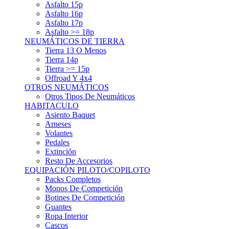
Asfalto 15p
Asfalto 16p
Asfalto 17p
Asfalto >= 18p
NEUMÁTICOS DE TIERRA
Tierra 13 O Menos
Tierra 14p
Tierra >= 15p
Offroad Y 4x4
OTROS NEUMÁTICOS
Otros Tipos De Neumáticos
HABITACULO
Asiento Baquet
Arneses
Volantes
Pedales
Extinción
Resto De Accesorios
EQUIPACIÓN PILOTO/COPILOTO
Packs Completos
Monos De Competición
Botines De Competición
Guantes
Ropa Interior
Cascos