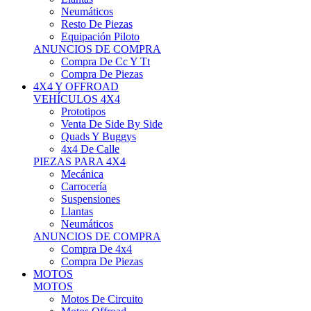
Neumáticos
Resto De Piezas
Equipación Piloto
ANUNCIOS DE COMPRA
Compra De Cc Y Tt
Compra De Piezas
4X4 Y OFFROAD
VEHÍCULOS 4X4
Prototipos
Venta De Side By Side
Quads Y Buggys
4x4 De Calle
PIEZAS PARA 4X4
Mecánica
Carrocería
Suspensiones
Llantas
Neumáticos
ANUNCIOS DE COMPRA
Compra De 4x4
Compra De Piezas
MOTOS
MOTOS
Motos De Circuito