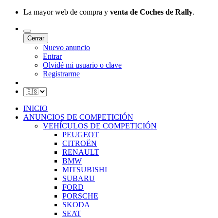
La mayor web de compra y
venta de Coches de Rally
.
Cerrar
Nuevo anuncio
Entrar
Olvidé mi usuario o clave
Registrarme
INICIO
ANUNCIOS DE COMPETICIÓN
VEHÍCULOS DE COMPETICIÓN
PEUGEOT
CITROËN
RENAULT
BMW
MITSUBISHI
SUBARU
FORD
PORSCHE
SKODA
SEAT