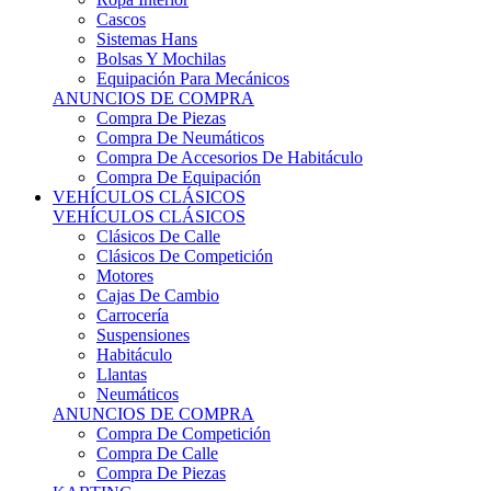
Sistemas Hans
Bolsas Y Mochilas
Equipación Para Mecánicos
ANUNCIOS DE COMPRA
Compra De Piezas
Compra De Neumáticos
Compra De Accesorios De Habitáculo
Compra De Equipación
VEHÍCULOS CLÁSICOS
VEHÍCULOS CLÁSICOS
Clásicos De Calle
Clásicos De Competición
Motores
Cajas De Cambio
Carrocería
Suspensiones
Habitáculo
Llantas
Neumáticos
ANUNCIOS DE COMPRA
Compra De Competición
Compra De Calle
Compra De Piezas
KARTING
KARTING