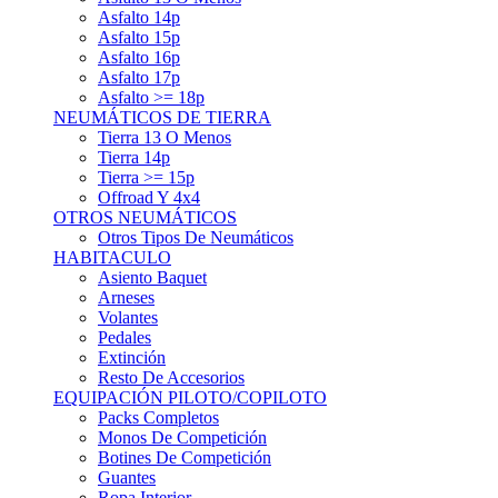
Asfalto 15p
Asfalto 16p
Asfalto 17p
Asfalto >= 18p
NEUMÁTICOS DE TIERRA
Tierra 13 O Menos
Tierra 14p
Tierra >= 15p
Offroad Y 4x4
OTROS NEUMÁTICOS
Otros Tipos De Neumáticos
HABITACULO
Asiento Baquet
Arneses
Volantes
Pedales
Extinción
Resto De Accesorios
EQUIPACIÓN PILOTO/COPILOTO
Packs Completos
Monos De Competición
Botines De Competición
Guantes
Ropa Interior
Cascos