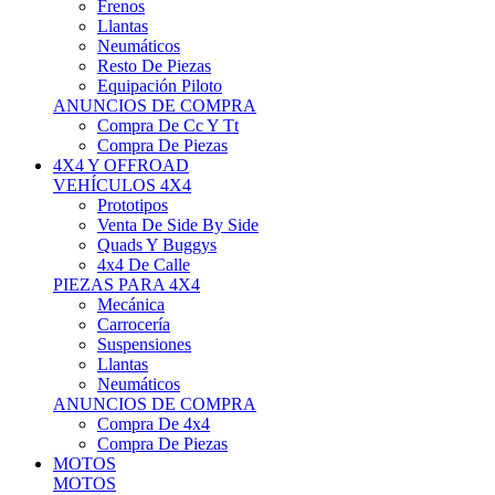
Neumáticos
Resto De Piezas
Equipación Piloto
ANUNCIOS DE COMPRA
Compra De Cc Y Tt
Compra De Piezas
4X4 Y OFFROAD
VEHÍCULOS 4X4
Prototipos
Venta De Side By Side
Quads Y Buggys
4x4 De Calle
PIEZAS PARA 4X4
Mecánica
Carrocería
Suspensiones
Llantas
Neumáticos
ANUNCIOS DE COMPRA
Compra De 4x4
Compra De Piezas
MOTOS
MOTOS
Motos De Circuito