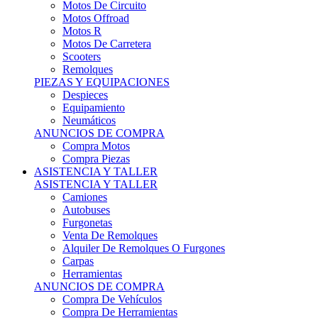
Motos Offroad
Motos R
Motos De Carretera
Scooters
Remolques
PIEZAS Y EQUIPACIONES
Despieces
Equipamiento
Neumáticos
ANUNCIOS DE COMPRA
Compra Motos
Compra Piezas
ASISTENCIA Y TALLER
ASISTENCIA Y TALLER
Camiones
Autobuses
Furgonetas
Venta De Remolques
Alquiler De Remolques O Furgones
Carpas
Herramientas
ANUNCIOS DE COMPRA
Compra De Vehículos
Compra De Herramientas