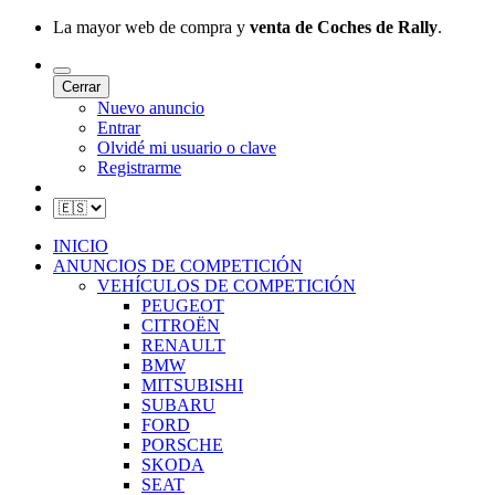
La mayor web de compra y
venta de Coches de Rally
.
Cerrar
Nuevo anuncio
Entrar
Olvidé mi usuario o clave
Registrarme
INICIO
ANUNCIOS DE COMPETICIÓN
VEHÍCULOS DE COMPETICIÓN
PEUGEOT
CITROËN
RENAULT
BMW
MITSUBISHI
SUBARU
FORD
PORSCHE
SKODA
SEAT