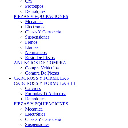
Remolques
PIEZAS Y EQUIPACIONES
Mecánica
Electrónica
Chasis Y Carrocería
Suspensiones
Frenos
Llantas
Neumáticos
Resto De Piezas
ANUNCIOS DE COMPRA
Compra Vehículos
Compra De Piezas
CARCROSS Y FÓRMULAS
CARCROSS Y FORMULAS TT
Carcross
Formulas Tt Autocross
Remolques
PIEZAS Y EQUIPACIONES
Mecanica
Electrónica
Chasis Y Carrocería
Suspensiones
Frenos
Llantas