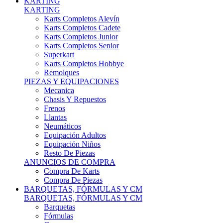
Karts Completos Alevín
Karts Completos Cadete
Karts Completos Junior
Karts Completos Senior
Superkart
Karts Completos Hobbye
Remolques
PIEZAS Y EQUIPACIONES
Mecanica
Chasis Y Repuestos
Frenos
Llantas
Neumáticos
Equipación Adultos
Equipación Niños
Resto De Piezas
ANUNCIOS DE COMPRA
Compra De Karts
Compra De Piezas
BARQUETAS, FÓRMULAS Y CM
BARQUETAS, FÓRMULAS Y CM
Barquetas
Fórmulas
Cm
Prototipos