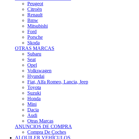
Citroën
Renault
Bmw
Mitsubishi
Ford
Porsche
Skoda
OTRAS MARCAS
Subaru
Seat
Opel
Volkswagen
Hyundai
Fiat, Alfa Romeo, Lancia, Jeep
Toyota
Suzuki
Honda
Mini
Dacia
Audi
Otras Marcas
ANUNCIOS DE COMPRA
Compra De Coches
ALQUILER VEHÍCULOS
ALQUILER VEHÍCULOS