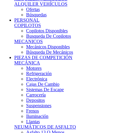
Ofertas
Búsquedas
PERSONAL
COPILOTOS
Copilotos Disponibles
Busqueda De Copilotos
MECANICOS
Mecánicos Disponibles
Búsqueda De Mecánicos
PIEZAS DE COMPETICIÓN
MECÁNICA
Motores
Refrigeración
Electrónica
Cajas De Cambio
Sistemas De Escape
Carrocería
Depositos
Suspensiones
Frenos
Iluminación
Llantas
NEUMÁTICOS DE ASFALTO
Asfalto 13 O Menos
Asfalto 14p