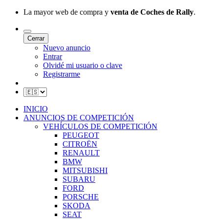
La mayor web de compra y
venta de Coches de Rally
.
Cerrar
Nuevo anuncio
Entrar
Olvidé mi usuario o clave
Registrarme
INICIO
ANUNCIOS DE COMPETICIÓN
VEHÍCULOS DE COMPETICIÓN
PEUGEOT
CITROËN
RENAULT
BMW
MITSUBISHI
SUBARU
FORD
PORSCHE
SKODA
SEAT