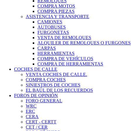
REMOLQUES
COMPRA MOTOS
COMPRA PIEZAS
ASISTENCIA Y TRANSPORTE
CAMIONES
AUTOBUSES
FURGONETAS
VENTA DE REMOLQUES
ALQUILER DE REMOLQUES O FURGONES
CARPAS
HERRAMIENTAS
COMPRA DE VEHÍCULOS
COMPRA DE HERRAMIENTAS
COCHES DE CALLE
VENTA COCHES DE CALLE.
COMPRA COCHES
SINIESTROS DE COCHES
EL BAÚL DE LOS RECUERDOS
FOROS DE OPINIÓN
FORO GENERAL
WRC
ERC
CERA
CERT - CERTT
CET / CER