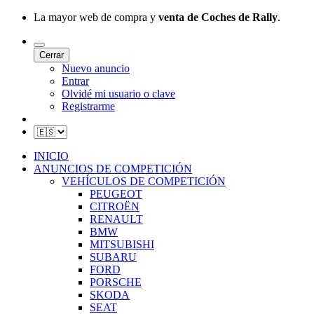
La mayor web de compra y
venta de Coches de Rally
.
Cerrar
Nuevo anuncio
Entrar
Olvidé mi usuario o clave
Registrarme
INICIO
ANUNCIOS DE COMPETICIÓN
VEHÍCULOS DE COMPETICIÓN
PEUGEOT
CITROËN
RENAULT
BMW
MITSUBISHI
SUBARU
FORD
PORSCHE
SKODA
SEAT