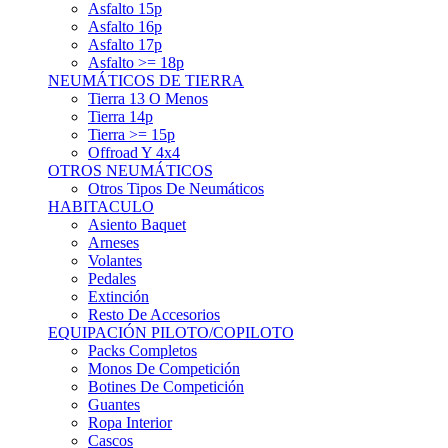
Asfalto 15p
Asfalto 16p
Asfalto 17p
Asfalto >= 18p
NEUMÁTICOS DE TIERRA
Tierra 13 O Menos
Tierra 14p
Tierra >= 15p
Offroad Y 4x4
OTROS NEUMÁTICOS
Otros Tipos De Neumáticos
HABITACULO
Asiento Baquet
Arneses
Volantes
Pedales
Extinción
Resto De Accesorios
EQUIPACIÓN PILOTO/COPILOTO
Packs Completos
Monos De Competición
Botines De Competición
Guantes
Ropa Interior
Cascos