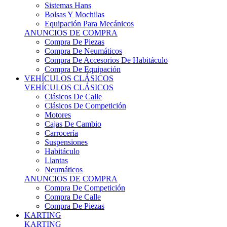
Sistemas Hans
Bolsas Y Mochilas
Equipación Para Mecánicos
ANUNCIOS DE COMPRA
Compra De Piezas
Compra De Neumáticos
Compra De Accesorios De Habitáculo
Compra De Equipación
VEHÍCULOS CLÁSICOS
VEHÍCULOS CLÁSICOS
Clásicos De Calle
Clásicos De Competición
Motores
Cajas De Cambio
Carrocería
Suspensiones
Habitáculo
Llantas
Neumáticos
ANUNCIOS DE COMPRA
Compra De Competición
Compra De Calle
Compra De Piezas
KARTING
KARTING