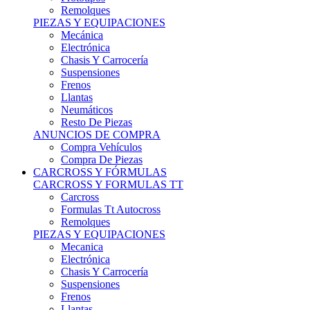
Remolques
PIEZAS Y EQUIPACIONES
Mecánica
Electrónica
Chasis Y Carrocería
Suspensiones
Frenos
Llantas
Neumáticos
Resto De Piezas
ANUNCIOS DE COMPRA
Compra Vehículos
Compra De Piezas
CARCROSS Y FÓRMULAS
CARCROSS Y FORMULAS TT
Carcross
Formulas Tt Autocross
Remolques
PIEZAS Y EQUIPACIONES
Mecanica
Electrónica
Chasis Y Carrocería
Suspensiones
Frenos
Llantas