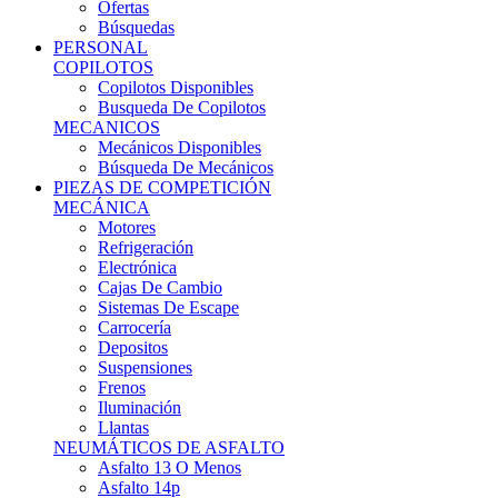
Ofertas
Búsquedas
PERSONAL
COPILOTOS
Copilotos Disponibles
Busqueda De Copilotos
MECANICOS
Mecánicos Disponibles
Búsqueda De Mecánicos
PIEZAS DE COMPETICIÓN
MECÁNICA
Motores
Refrigeración
Electrónica
Cajas De Cambio
Sistemas De Escape
Carrocería
Depositos
Suspensiones
Frenos
Iluminación
Llantas
NEUMÁTICOS DE ASFALTO
Asfalto 13 O Menos
Asfalto 14p