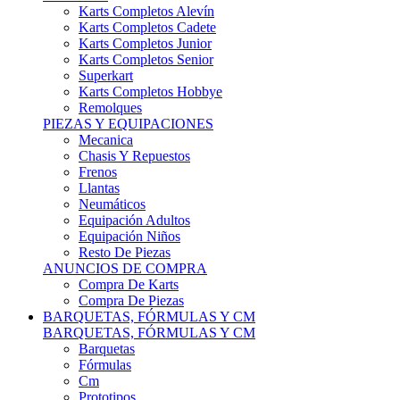
Karts Completos Alevín
Karts Completos Cadete
Karts Completos Junior
Karts Completos Senior
Superkart
Karts Completos Hobbye
Remolques
PIEZAS Y EQUIPACIONES
Mecanica
Chasis Y Repuestos
Frenos
Llantas
Neumáticos
Equipación Adultos
Equipación Niños
Resto De Piezas
ANUNCIOS DE COMPRA
Compra De Karts
Compra De Piezas
BARQUETAS, FÓRMULAS Y CM
BARQUETAS, FÓRMULAS Y CM
Barquetas
Fórmulas
Cm
Prototipos