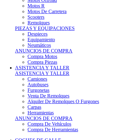
Motos Offroad
Motos R
Motos De Carretera
Scooters
Remolques
PIEZAS Y EQUIPACIONES
Despieces
Equipamiento
Neumáticos
ANUNCIOS DE COMPRA
Compra Motos
Compra Piezas
ASISTENCIA Y TALLER
ASISTENCIA Y TALLER
Camiones
Autobuses
Furgonetas
Venta De Remolques
Alquiler De Remolques O Furgones
Carpas
Herramientas
ANUNCIOS DE COMPRA
Compra De Vehículos
Compra De Herramientas