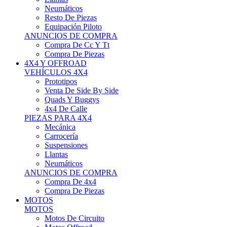
Neumáticos
Resto De Piezas
Equipación Piloto
ANUNCIOS DE COMPRA
Compra De Cc Y Tt
Compra De Piezas
4X4 Y OFFROAD
VEHÍCULOS 4X4
Prototipos
Venta De Side By Side
Quads Y Buggys
4x4 De Calle
PIEZAS PARA 4X4
Mecánica
Carrocería
Suspensiones
Llantas
Neumáticos
ANUNCIOS DE COMPRA
Compra De 4x4
Compra De Piezas
MOTOS
MOTOS
Motos De Circuito