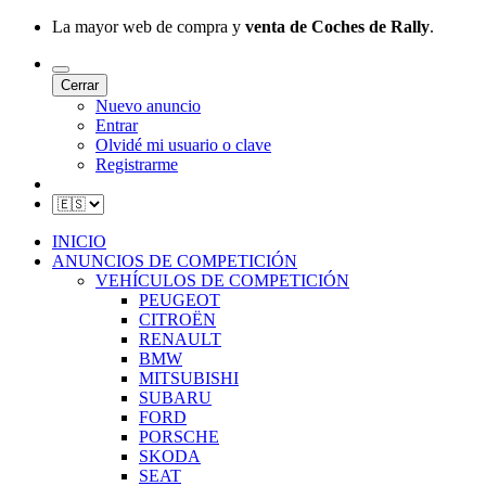
La mayor web de compra y
venta de Coches de Rally
.
Cerrar
Nuevo anuncio
Entrar
Olvidé mi usuario o clave
Registrarme
INICIO
ANUNCIOS DE COMPETICIÓN
VEHÍCULOS DE COMPETICIÓN
PEUGEOT
CITROËN
RENAULT
BMW
MITSUBISHI
SUBARU
FORD
PORSCHE
SKODA
SEAT