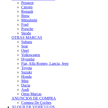
Citroën
Renault
Bmw
Mitsubishi
Ford
Porsche
Skoda
OTRAS MARCAS
Subaru
Seat
Opel
Volkswagen
Hyundai
Fiat, Alfa Romeo, Lancia, Jeep
Toyota
Suzuki
Honda
Mini
Dacia
Audi
Otras Marcas
ANUNCIOS DE COMPRA
Compra De Coches
ALQUILER VEHÍCULOS
ALQUILER VEHÍCULOS