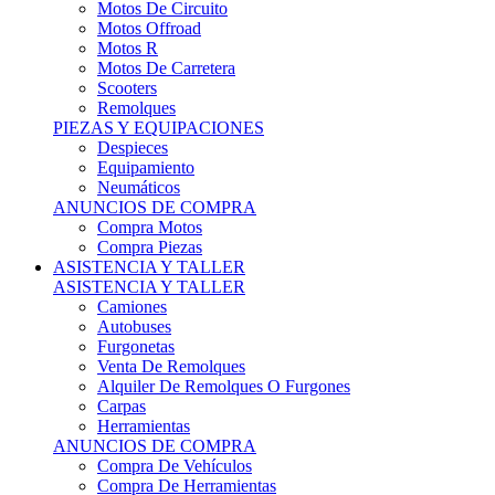
Motos Offroad
Motos R
Motos De Carretera
Scooters
Remolques
PIEZAS Y EQUIPACIONES
Despieces
Equipamiento
Neumáticos
ANUNCIOS DE COMPRA
Compra Motos
Compra Piezas
ASISTENCIA Y TALLER
ASISTENCIA Y TALLER
Camiones
Autobuses
Furgonetas
Venta De Remolques
Alquiler De Remolques O Furgones
Carpas
Herramientas
ANUNCIOS DE COMPRA
Compra De Vehículos
Compra De Herramientas