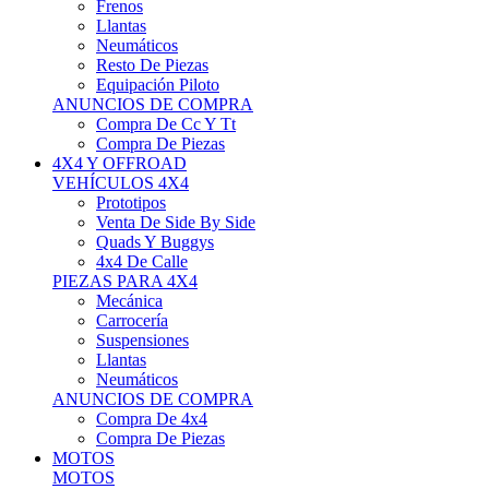
Neumáticos
Resto De Piezas
Equipación Piloto
ANUNCIOS DE COMPRA
Compra De Cc Y Tt
Compra De Piezas
4X4 Y OFFROAD
VEHÍCULOS 4X4
Prototipos
Venta De Side By Side
Quads Y Buggys
4x4 De Calle
PIEZAS PARA 4X4
Mecánica
Carrocería
Suspensiones
Llantas
Neumáticos
ANUNCIOS DE COMPRA
Compra De 4x4
Compra De Piezas
MOTOS
MOTOS
Motos De Circuito