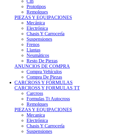
Remolques
PIEZAS Y EQUIPACIONES
Mecánica
Electrónica
Chasis Y Carrocería
Suspensiones
Frenos
Llantas
Neumáticos
Resto De Piezas
ANUNCIOS DE COMPRA
Compra Vehículos
Compra De Piezas
CARCROSS Y FÓRMULAS
CARCROSS Y FORMULAS TT
Carcross
Formulas Tt Autocross
Remolques
PIEZAS Y EQUIPACIONES
Mecanica
Electrónica
Chasis Y Carrocería
Suspensiones
Frenos
Llantas