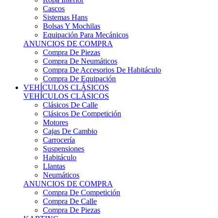
Sistemas Hans
Bolsas Y Mochilas
Equipación Para Mecánicos
ANUNCIOS DE COMPRA
Compra De Piezas
Compra De Neumáticos
Compra De Accesorios De Habitáculo
Compra De Equipación
VEHÍCULOS CLÁSICOS
VEHÍCULOS CLÁSICOS
Clásicos De Calle
Clásicos De Competición
Motores
Cajas De Cambio
Carrocería
Suspensiones
Habitáculo
Llantas
Neumáticos
ANUNCIOS DE COMPRA
Compra De Competición
Compra De Calle
Compra De Piezas
KARTING
KARTING