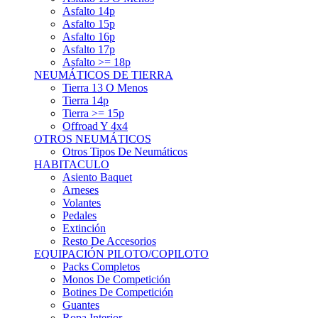
Asfalto 15p
Asfalto 16p
Asfalto 17p
Asfalto >= 18p
NEUMÁTICOS DE TIERRA
Tierra 13 O Menos
Tierra 14p
Tierra >= 15p
Offroad Y 4x4
OTROS NEUMÁTICOS
Otros Tipos De Neumáticos
HABITACULO
Asiento Baquet
Arneses
Volantes
Pedales
Extinción
Resto De Accesorios
EQUIPACIÓN PILOTO/COPILOTO
Packs Completos
Monos De Competición
Botines De Competición
Guantes
Ropa Interior
Cascos