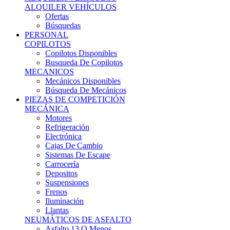
Ofertas
Búsquedas
PERSONAL
COPILOTOS
Copilotos Disponibles
Busqueda De Copilotos
MECANICOS
Mecánicos Disponibles
Búsqueda De Mecánicos
PIEZAS DE COMPETICIÓN
MECÁNICA
Motores
Refrigeración
Electrónica
Cajas De Cambio
Sistemas De Escape
Carrocería
Depositos
Suspensiones
Frenos
Iluminación
Llantas
NEUMÁTICOS DE ASFALTO
Asfalto 13 O Menos
Asfalto 14p