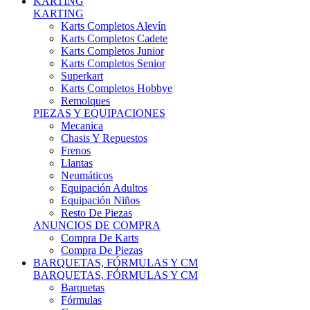
Karts Completos Alevín
Karts Completos Cadete
Karts Completos Junior
Karts Completos Senior
Superkart
Karts Completos Hobbye
Remolques
PIEZAS Y EQUIPACIONES
Mecanica
Chasis Y Repuestos
Frenos
Llantas
Neumáticos
Equipación Adultos
Equipación Niños
Resto De Piezas
ANUNCIOS DE COMPRA
Compra De Karts
Compra De Piezas
BARQUETAS, FÓRMULAS Y CM
BARQUETAS, FÓRMULAS Y CM
Barquetas
Fórmulas
Cm
Prototipos