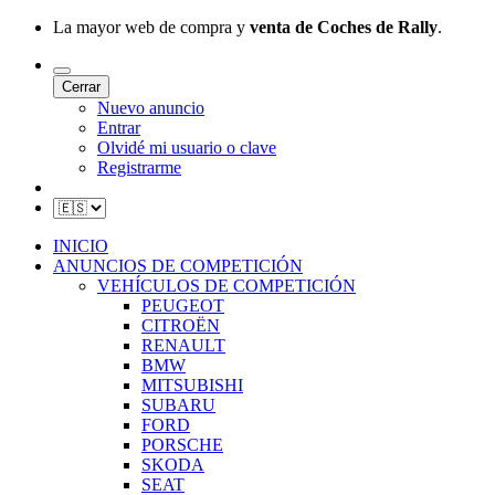
La mayor web de compra y
venta de Coches de Rally
.
Cerrar
Nuevo anuncio
Entrar
Olvidé mi usuario o clave
Registrarme
INICIO
ANUNCIOS DE COMPETICIÓN
VEHÍCULOS DE COMPETICIÓN
PEUGEOT
CITROËN
RENAULT
BMW
MITSUBISHI
SUBARU
FORD
PORSCHE
SKODA
SEAT