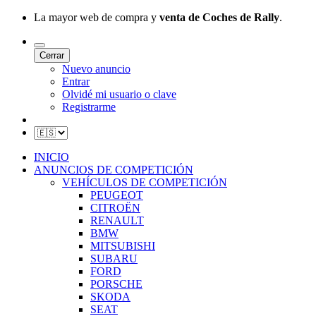
La mayor web de compra y
venta de Coches de Rally
.
Cerrar
Nuevo anuncio
Entrar
Olvidé mi usuario o clave
Registrarme
INICIO
ANUNCIOS DE COMPETICIÓN
VEHÍCULOS DE COMPETICIÓN
PEUGEOT
CITROËN
RENAULT
BMW
MITSUBISHI
SUBARU
FORD
PORSCHE
SKODA
SEAT