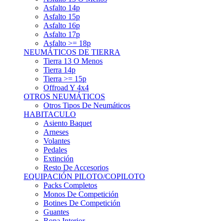
Asfalto 15p
Asfalto 16p
Asfalto 17p
Asfalto >= 18p
NEUMÁTICOS DE TIERRA
Tierra 13 O Menos
Tierra 14p
Tierra >= 15p
Offroad Y 4x4
OTROS NEUMÁTICOS
Otros Tipos De Neumáticos
HABITACULO
Asiento Baquet
Arneses
Volantes
Pedales
Extinción
Resto De Accesorios
EQUIPACIÓN PILOTO/COPILOTO
Packs Completos
Monos De Competición
Botines De Competición
Guantes
Ropa Interior
Cascos