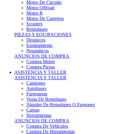
Motos Offroad
Motos R
Motos De Carretera
Scooters
Remolques
PIEZAS Y EQUIPACIONES
Despieces
Equipamiento
Neumáticos
ANUNCIOS DE COMPRA
Compra Motos
Compra Piezas
ASISTENCIA Y TALLER
ASISTENCIA Y TALLER
Camiones
Autobuses
Furgonetas
Venta De Remolques
Alquiler De Remolques O Furgones
Carpas
Herramientas
ANUNCIOS DE COMPRA
Compra De Vehículos
Compra De Herramientas