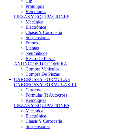
Remolques
PIEZAS Y EQUIPACIONES
Mecánica
Electrónica
Chasis Y Carrocería
Suspensiones
Frenos
Llantas
Neumáticos
Resto De Piezas
ANUNCIOS DE COMPRA
Compra Vehículos
Compra De Piezas
CARCROSS Y FÓRMULAS
CARCROSS Y FORMULAS TT
Carcross
Formulas Tt Autocross
Remolques
PIEZAS Y EQUIPACIONES
Mecanica
Electrónica
Chasis Y Carrocería
Suspensiones
Frenos
Llantas