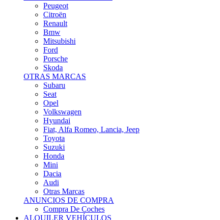
Citroën
Renault
Bmw
Mitsubishi
Ford
Porsche
Skoda
OTRAS MARCAS
Subaru
Seat
Opel
Volkswagen
Hyundai
Fiat, Alfa Romeo, Lancia, Jeep
Toyota
Suzuki
Honda
Mini
Dacia
Audi
Otras Marcas
ANUNCIOS DE COMPRA
Compra De Coches
ALQUILER VEHÍCULOS
ALQUILER VEHÍCULOS