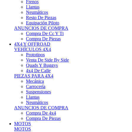
Neumáticos
Resto De Piezas
Equipación Piloto
ANUNCIOS DE COMPRA
Compra De Cc Y Tt
Compra De Piezas
4X4 Y OFFROAD
VEHÍCULOS 4X4
Prototipos
Venta De Side By Side
Quads Y Buggys
4x4 De Calle
PIEZAS PARA 4X4
Mecánica
Carrocería
Suspensiones
Llantas
Neumáticos
ANUNCIOS DE COMPRA
Compra De 4x4
Compra De Piezas
MOTOS
MOTOS
Motos De Circuito