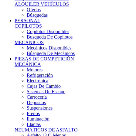
Ofertas
Búsquedas
PERSONAL
COPILOTOS
Copilotos Disponibles
Busqueda De Copilotos
MECANICOS
Mecánicos Disponibles
Búsqueda De Mecánicos
PIEZAS DE COMPETICIÓN
MECÁNICA
Motores
Refrigeración
Electrónica
Cajas De Cambio
Sistemas De Escape
Carrocería
Depositos
Suspensiones
Frenos
Iluminación
Llantas
NEUMÁTICOS DE ASFALTO
Asfalto 13 O Menos
Asfalto 14p