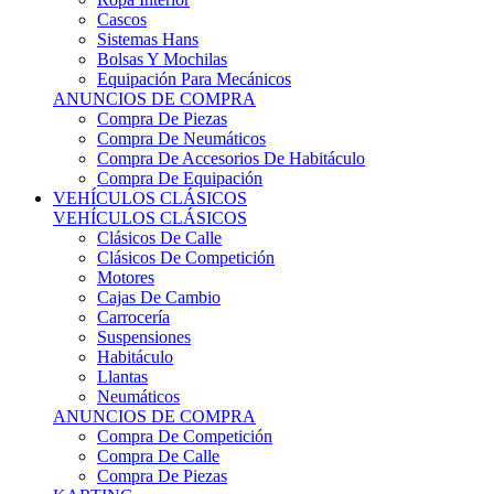
Sistemas Hans
Bolsas Y Mochilas
Equipación Para Mecánicos
ANUNCIOS DE COMPRA
Compra De Piezas
Compra De Neumáticos
Compra De Accesorios De Habitáculo
Compra De Equipación
VEHÍCULOS CLÁSICOS
VEHÍCULOS CLÁSICOS
Clásicos De Calle
Clásicos De Competición
Motores
Cajas De Cambio
Carrocería
Suspensiones
Habitáculo
Llantas
Neumáticos
ANUNCIOS DE COMPRA
Compra De Competición
Compra De Calle
Compra De Piezas
KARTING
KARTING