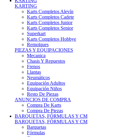
Karts Completos Alevín
Karts Completos Cadete
Karts Completos Junior
Karts Completos Senior
Superkart
Karts Completos Hobbye
Remolques
PIEZAS Y EQUIPACIONES
Mecanica
Chasis Y Repuestos
Frenos
Llantas
Neumáticos
Equipación Adultos
Equipación Niños
Resto De Piezas
ANUNCIOS DE COMPRA
Compra De Karts
Compra De Piezas
BARQUETAS, FÓRMULAS Y CM
BARQUETAS, FÓRMULAS Y CM
Barquetas
Fórmulas
Cm
Prototipos