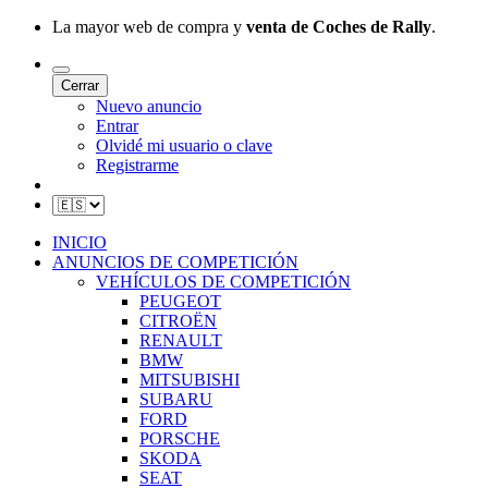
La mayor web de compra y
venta de Coches de Rally
.
Cerrar
Nuevo anuncio
Entrar
Olvidé mi usuario o clave
Registrarme
INICIO
ANUNCIOS DE COMPETICIÓN
VEHÍCULOS DE COMPETICIÓN
PEUGEOT
CITROËN
RENAULT
BMW
MITSUBISHI
SUBARU
FORD
PORSCHE
SKODA
SEAT