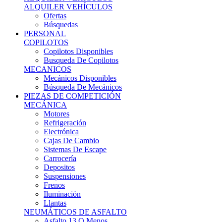
Ofertas
Búsquedas
PERSONAL
COPILOTOS
Copilotos Disponibles
Busqueda De Copilotos
MECANICOS
Mecánicos Disponibles
Búsqueda De Mecánicos
PIEZAS DE COMPETICIÓN
MECÁNICA
Motores
Refrigeración
Electrónica
Cajas De Cambio
Sistemas De Escape
Carrocería
Depositos
Suspensiones
Frenos
Iluminación
Llantas
NEUMÁTICOS DE ASFALTO
Asfalto 13 O Menos
Asfalto 14p