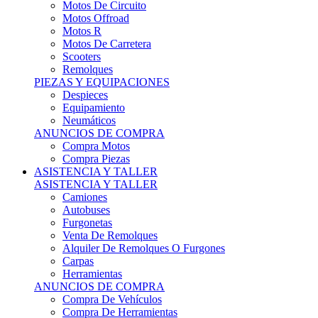
Motos Offroad
Motos R
Motos De Carretera
Scooters
Remolques
PIEZAS Y EQUIPACIONES
Despieces
Equipamiento
Neumáticos
ANUNCIOS DE COMPRA
Compra Motos
Compra Piezas
ASISTENCIA Y TALLER
ASISTENCIA Y TALLER
Camiones
Autobuses
Furgonetas
Venta De Remolques
Alquiler De Remolques O Furgones
Carpas
Herramientas
ANUNCIOS DE COMPRA
Compra De Vehículos
Compra De Herramientas