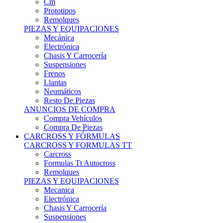
Remolques
PIEZAS Y EQUIPACIONES
Mecánica
Electrónica
Chasis Y Carrocería
Suspensiones
Frenos
Llantas
Neumáticos
Resto De Piezas
ANUNCIOS DE COMPRA
Compra Vehículos
Compra De Piezas
CARCROSS Y FÓRMULAS
CARCROSS Y FORMULAS TT
Carcross
Formulas Tt Autocross
Remolques
PIEZAS Y EQUIPACIONES
Mecanica
Electrónica
Chasis Y Carrocería
Suspensiones
Frenos
Llantas