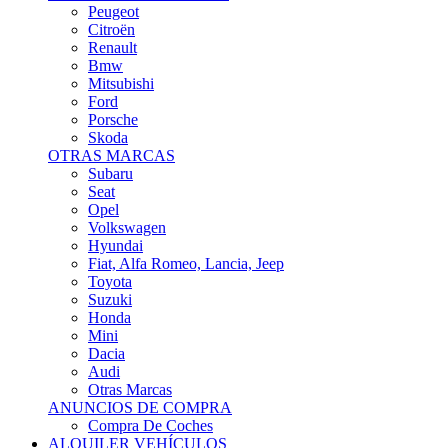
Citroën
Renault
Bmw
Mitsubishi
Ford
Porsche
Skoda
OTRAS MARCAS
Subaru
Seat
Opel
Volkswagen
Hyundai
Fiat, Alfa Romeo, Lancia, Jeep
Toyota
Suzuki
Honda
Mini
Dacia
Audi
Otras Marcas
ANUNCIOS DE COMPRA
Compra De Coches
ALQUILER VEHÍCULOS
ALQUILER VEHÍCULOS