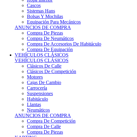
Sistemas Hans
Bolsas Y Mochilas
Equipación Para Mecánicos
ANUNCIOS DE COMPRA
Compra De Piezas
Compra De Neumáticos
Compra De Accesorios De Habitáculo
Compra De Equipación
VEHÍCULOS CLÁSICOS
VEHÍCULOS CLÁSICOS
Clásicos De Calle
Clásicos De Competición
Motores
Cajas De Cambio
Carrocería
Suspensiones
Habitáculo
Llantas
Neumáticos
ANUNCIOS DE COMPRA
Compra De Competición
Compra De Calle
Compra De Piezas
KARTING
KARTING