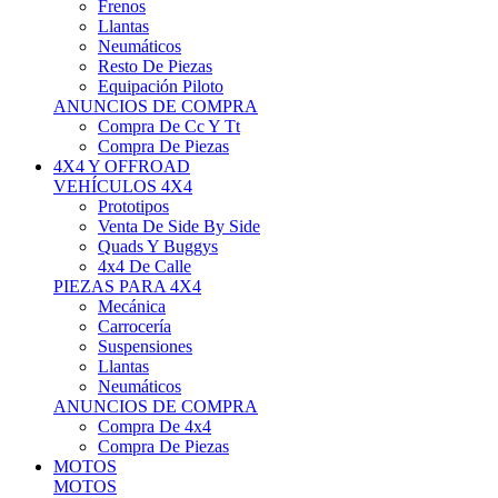
Neumáticos
Resto De Piezas
Equipación Piloto
ANUNCIOS DE COMPRA
Compra De Cc Y Tt
Compra De Piezas
4X4 Y OFFROAD
VEHÍCULOS 4X4
Prototipos
Venta De Side By Side
Quads Y Buggys
4x4 De Calle
PIEZAS PARA 4X4
Mecánica
Carrocería
Suspensiones
Llantas
Neumáticos
ANUNCIOS DE COMPRA
Compra De 4x4
Compra De Piezas
MOTOS
MOTOS
Motos De Circuito