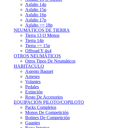
Asfalto 15p
Asfalto 16p
Asfalto 17p
Asfalto >= 18p
NEUMÁTICOS DE TIERRA
Tierra 13 O Menos
Tierra 14p
Tierra >= 15p
Offroad Y 4x4
OTROS NEUMÁTICOS
Otros Tipos De Neumáticos
HABITACULO
Asiento Baquet
Arneses
Volantes
Pedales
Extinción
Resto De Accesorios
EQUIPACIÓN PILOTO/COPILOTO
Packs Completos
Monos De Competición
Botines De Competición
Guantes
Ropa Interior
Cascos