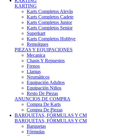
Karts Completos Alevín
Karts Completos Cadete
Karts Completos Junior
Karts Completos Senior
Superkart
Karts Completos Hobbye
Remolques
PIEZAS Y EQUIPACIONES
Mecanica
Chasis Y Repuestos
Frenos
Llantas
Neumáticos
Equipación Adultos
Equipación Niños
Resto De Piezas
ANUNCIOS DE COMPRA
Compra De Karts
Compra De Piezas
BARQUETAS, FÓRMULAS Y CM
BARQUETAS, FÓRMULAS Y CM
Barquetas
Fórmulas
Cm
Prototipos