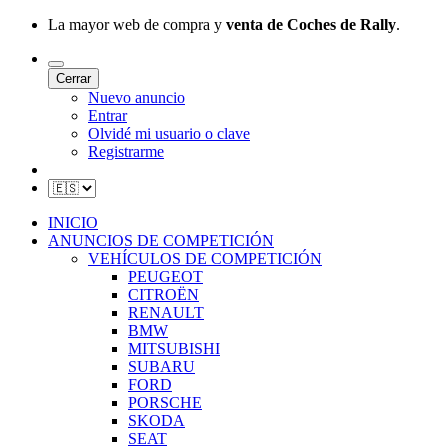
La mayor web de compra y
venta de Coches de Rally
.
Cerrar
Nuevo anuncio
Entrar
Olvidé mi usuario o clave
Registrarme
INICIO
ANUNCIOS DE COMPETICIÓN
VEHÍCULOS DE COMPETICIÓN
PEUGEOT
CITROËN
RENAULT
BMW
MITSUBISHI
SUBARU
FORD
PORSCHE
SKODA
SEAT