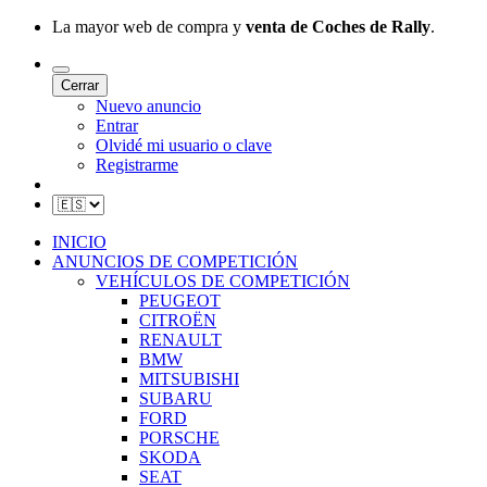
La mayor web de compra y
venta de Coches de Rally
.
Cerrar
Nuevo anuncio
Entrar
Olvidé mi usuario o clave
Registrarme
INICIO
ANUNCIOS DE COMPETICIÓN
VEHÍCULOS DE COMPETICIÓN
PEUGEOT
CITROËN
RENAULT
BMW
MITSUBISHI
SUBARU
FORD
PORSCHE
SKODA
SEAT