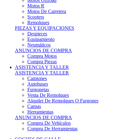
Motos Offroad
Motos R
Motos De Carretera
Scooters
Remolques
PIEZAS Y EQUIPACIONES
Despieces
Equipamiento
Neumáticos
ANUNCIOS DE COMPRA
Compra Motos
Compra Piezas
ASISTENCIA Y TALLER
ASISTENCIA Y TALLER
Camiones
Autobuses
Furgonetas
Venta De Remolques
Alquiler De Remolques O Furgones
Carpas
Herramientas
ANUNCIOS DE COMPRA
Compra De Vehículos
Compra De Herramientas