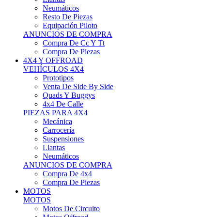
Neumáticos
Resto De Piezas
Equipación Piloto
ANUNCIOS DE COMPRA
Compra De Cc Y Tt
Compra De Piezas
4X4 Y OFFROAD
VEHÍCULOS 4X4
Prototipos
Venta De Side By Side
Quads Y Buggys
4x4 De Calle
PIEZAS PARA 4X4
Mecánica
Carrocería
Suspensiones
Llantas
Neumáticos
ANUNCIOS DE COMPRA
Compra De 4x4
Compra De Piezas
MOTOS
MOTOS
Motos De Circuito