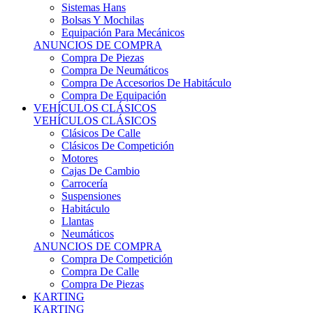
Sistemas Hans
Bolsas Y Mochilas
Equipación Para Mecánicos
ANUNCIOS DE COMPRA
Compra De Piezas
Compra De Neumáticos
Compra De Accesorios De Habitáculo
Compra De Equipación
VEHÍCULOS CLÁSICOS
VEHÍCULOS CLÁSICOS
Clásicos De Calle
Clásicos De Competición
Motores
Cajas De Cambio
Carrocería
Suspensiones
Habitáculo
Llantas
Neumáticos
ANUNCIOS DE COMPRA
Compra De Competición
Compra De Calle
Compra De Piezas
KARTING
KARTING