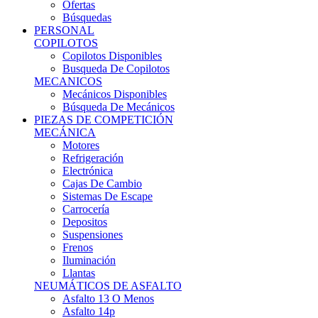
Ofertas
Búsquedas
PERSONAL
COPILOTOS
Copilotos Disponibles
Busqueda De Copilotos
MECANICOS
Mecánicos Disponibles
Búsqueda De Mecánicos
PIEZAS DE COMPETICIÓN
MECÁNICA
Motores
Refrigeración
Electrónica
Cajas De Cambio
Sistemas De Escape
Carrocería
Depositos
Suspensiones
Frenos
Iluminación
Llantas
NEUMÁTICOS DE ASFALTO
Asfalto 13 O Menos
Asfalto 14p