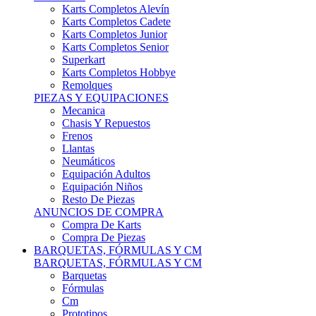
Karts Completos Alevín
Karts Completos Cadete
Karts Completos Junior
Karts Completos Senior
Superkart
Karts Completos Hobbye
Remolques
PIEZAS Y EQUIPACIONES
Mecanica
Chasis Y Repuestos
Frenos
Llantas
Neumáticos
Equipación Adultos
Equipación Niños
Resto De Piezas
ANUNCIOS DE COMPRA
Compra De Karts
Compra De Piezas
BARQUETAS, FÓRMULAS Y CM
BARQUETAS, FÓRMULAS Y CM
Barquetas
Fórmulas
Cm
Prototipos