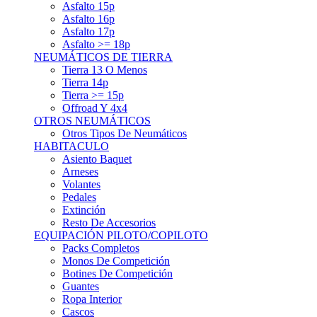
Asfalto 15p
Asfalto 16p
Asfalto 17p
Asfalto >= 18p
NEUMÁTICOS DE TIERRA
Tierra 13 O Menos
Tierra 14p
Tierra >= 15p
Offroad Y 4x4
OTROS NEUMÁTICOS
Otros Tipos De Neumáticos
HABITACULO
Asiento Baquet
Arneses
Volantes
Pedales
Extinción
Resto De Accesorios
EQUIPACIÓN PILOTO/COPILOTO
Packs Completos
Monos De Competición
Botines De Competición
Guantes
Ropa Interior
Cascos