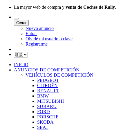
La mayor web de compra y
venta de Coches de Rally
.
Cerrar
Nuevo anuncio
Entrar
Olvidé mi usuario o clave
Registrarme
INICIO
ANUNCIOS DE COMPETICIÓN
VEHÍCULOS DE COMPETICIÓN
PEUGEOT
CITROËN
RENAULT
BMW
MITSUBISHI
SUBARU
FORD
PORSCHE
SKODA
SEAT