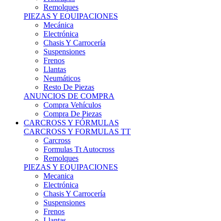
Remolques
PIEZAS Y EQUIPACIONES
Mecánica
Electrónica
Chasis Y Carrocería
Suspensiones
Frenos
Llantas
Neumáticos
Resto De Piezas
ANUNCIOS DE COMPRA
Compra Vehículos
Compra De Piezas
CARCROSS Y FÓRMULAS
CARCROSS Y FORMULAS TT
Carcross
Formulas Tt Autocross
Remolques
PIEZAS Y EQUIPACIONES
Mecanica
Electrónica
Chasis Y Carrocería
Suspensiones
Frenos
Llantas