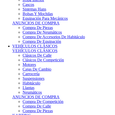
Sistemas Hans
Bolsas Y Mochilas
Equipación Para Mecánicos
ANUNCIOS DE COMPRA
Compra De Piezas
Compra De Neumáticos
Compra De Accesorios De Habitáculo
Compra De Equipación
VEHÍCULOS CLÁSICOS
VEHÍCULOS CLÁSICOS
Clásicos De Calle
Clásicos De Competición
Motores
Cajas De Cambio
Carrocería
Suspensiones
Habitáculo
Llantas
Neumáticos
ANUNCIOS DE COMPRA
Compra De Competición
Compra De Calle
Compra De Piezas
KARTING
KARTING