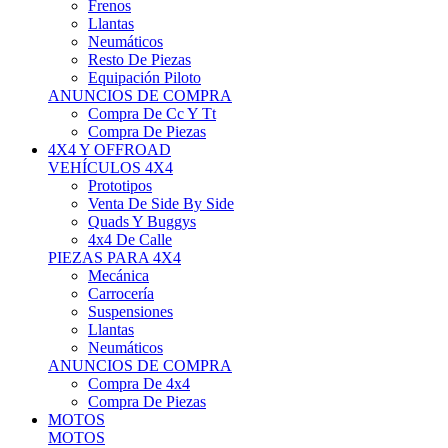
Neumáticos
Resto De Piezas
Equipación Piloto
ANUNCIOS DE COMPRA
Compra De Cc Y Tt
Compra De Piezas
4X4 Y OFFROAD
VEHÍCULOS 4X4
Prototipos
Venta De Side By Side
Quads Y Buggys
4x4 De Calle
PIEZAS PARA 4X4
Mecánica
Carrocería
Suspensiones
Llantas
Neumáticos
ANUNCIOS DE COMPRA
Compra De 4x4
Compra De Piezas
MOTOS
MOTOS
Motos De Circuito