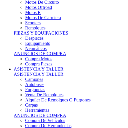
Motos Offroad
Motos R
Motos De Carretera
Scooters
Remolques
PIEZAS Y EQUIPACIONES
Despieces
Equipamiento
Neumáticos
ANUNCIOS DE COMPRA
Compra Motos
Compra Piezas
ASISTENCIA Y TALLER
ASISTENCIA Y TALLER
Camiones
Autobuses
Furgonetas
Venta De Remolques
Alquiler De Remolques O Furgones
Carpas
Herramientas
ANUNCIOS DE COMPRA
Compra De Vehículos
Compra De Herramientas