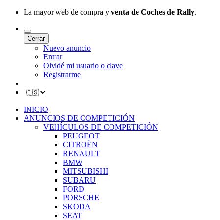
La mayor web de compra y
venta de Coches de Rally
.
Cerrar
Nuevo anuncio
Entrar
Olvidé mi usuario o clave
Registrarme
INICIO
ANUNCIOS DE COMPETICIÓN
VEHÍCULOS DE COMPETICIÓN
PEUGEOT
CITROËN
RENAULT
BMW
MITSUBISHI
SUBARU
FORD
PORSCHE
SKODA
SEAT