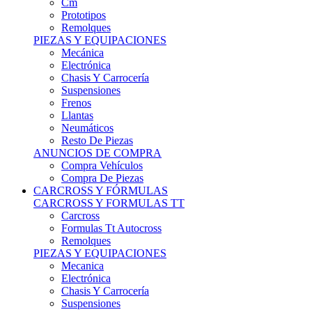
Remolques
PIEZAS Y EQUIPACIONES
Mecánica
Electrónica
Chasis Y Carrocería
Suspensiones
Frenos
Llantas
Neumáticos
Resto De Piezas
ANUNCIOS DE COMPRA
Compra Vehículos
Compra De Piezas
CARCROSS Y FÓRMULAS
CARCROSS Y FORMULAS TT
Carcross
Formulas Tt Autocross
Remolques
PIEZAS Y EQUIPACIONES
Mecanica
Electrónica
Chasis Y Carrocería
Suspensiones
Frenos
Llantas