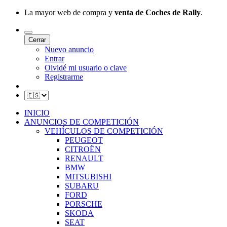
La mayor web de compra y
venta de Coches de Rally
.
Cerrar
Nuevo anuncio
Entrar
Olvidé mi usuario o clave
Registrarme
INICIO
ANUNCIOS DE COMPETICIÓN
VEHÍCULOS DE COMPETICIÓN
PEUGEOT
CITROËN
RENAULT
BMW
MITSUBISHI
SUBARU
FORD
PORSCHE
SKODA
SEAT