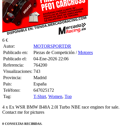
6 €
Autor:
MOTORSPORTDR
Publicado en:
Piezas de Competición /
Motores
Publicado el:
04-Ene-2026 22:06
Referencia:
764200
Visualizaciones:
743
Provincia:
Madrid
Pais:
España
Teléfono:
647025172
Tag:
T-Shirt
,
Women
,
Top
4 x Ex WSR BMW B48A 2.0l Turbo NBE race engines for sale.
Contact me for pictures
0 CONSULTAS RECIBIDAS.