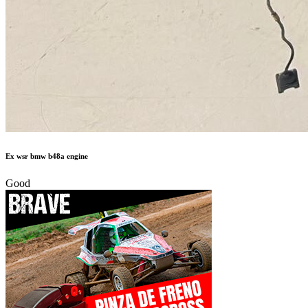
Ex wsr bmw b48a engine
Good