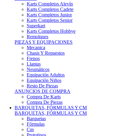
Karts Completos Alevín
Karts Completos Cadete
Karts Completos Junior
Karts Completos Senior
Superkart
Karts Completos Hobbye
Remolques
PIEZAS Y EQUIPACIONES
Mecanica
Chasis Y Repuestos
Frenos
Llantas
Neumáticos
Equipación Adultos
Equipación Niños
Resto De Piezas
ANUNCIOS DE COMPRA
Compra De Karts
Compra De Piezas
BARQUETAS, FÓRMULAS Y CM
BARQUETAS, FÓRMULAS Y CM
Barquetas
Fórmulas
Cm
Prototipos