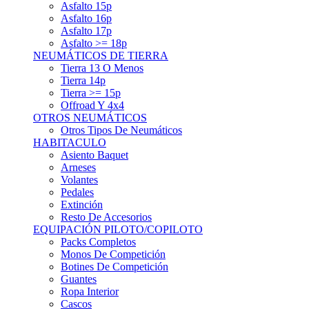
Asfalto 15p
Asfalto 16p
Asfalto 17p
Asfalto >= 18p
NEUMÁTICOS DE TIERRA
Tierra 13 O Menos
Tierra 14p
Tierra >= 15p
Offroad Y 4x4
OTROS NEUMÁTICOS
Otros Tipos De Neumáticos
HABITACULO
Asiento Baquet
Arneses
Volantes
Pedales
Extinción
Resto De Accesorios
EQUIPACIÓN PILOTO/COPILOTO
Packs Completos
Monos De Competición
Botines De Competición
Guantes
Ropa Interior
Cascos