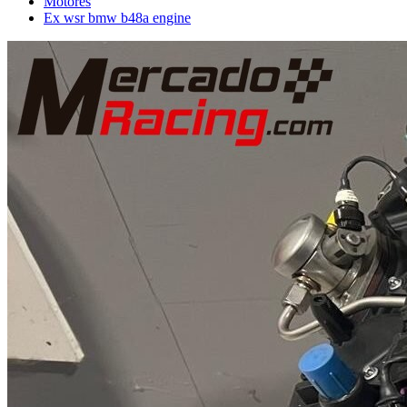
Motores
Ex wsr bmw b48a engine