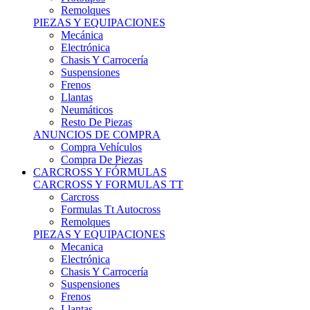
Remolques
PIEZAS Y EQUIPACIONES
Mecánica
Electrónica
Chasis Y Carrocería
Suspensiones
Frenos
Llantas
Neumáticos
Resto De Piezas
ANUNCIOS DE COMPRA
Compra Vehículos
Compra De Piezas
CARCROSS Y FÓRMULAS
CARCROSS Y FORMULAS TT
Carcross
Formulas Tt Autocross
Remolques
PIEZAS Y EQUIPACIONES
Mecanica
Electrónica
Chasis Y Carrocería
Suspensiones
Frenos
Llantas