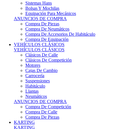
Sistemas Hans
Bolsas Y Mochilas
Equipación Para Mecánicos
ANUNCIOS DE COMPRA
Compra De Piezas
Compra De Neumáticos
Compra De Accesorios De Habitáculo
Compra De Equipación
VEHÍCULOS CLÁSICOS
VEHÍCULOS CLÁSICOS
Clásicos De Calle
Clásicos De Competición
Motores
Cajas De Cambio
Carrocería
Suspensiones
Habitáculo
Llantas
Neumáticos
ANUNCIOS DE COMPRA
Compra De Competición
Compra De Calle
Compra De Piezas
KARTING
KARTING