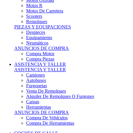
Motos Offroad
Motos R
Motos De Carretera
Scooters
Remolques
PIEZAS Y EQUIPACIONES
Despieces
Equipamiento
Neumáticos
ANUNCIOS DE COMPRA
Compra Motos
Compra Piezas
ASISTENCIA Y TALLER
ASISTENCIA Y TALLER
Camiones
Autobuses
Furgonetas
Venta De Remolques
Alquiler De Remolques O Furgones
Carpas
Herramientas
ANUNCIOS DE COMPRA
Compra De Vehículos
Compra De Herramientas