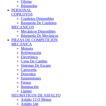
Ofertas
Búsquedas
PERSONAL
COPILOTOS
Copilotos Disponibles
Busqueda De Copilotos
MECANICOS
Mecánicos Disponibles
Búsqueda De Mecánicos
PIEZAS DE COMPETICIÓN
MECÁNICA
Motores
Refrigeración
Electrónica
Cajas De Cambio
Sistemas De Escape
Carrocería
Depositos
Suspensiones
Frenos
Iluminación
Llantas
NEUMÁTICOS DE ASFALTO
Asfalto 13 O Menos
Asfalto 14p