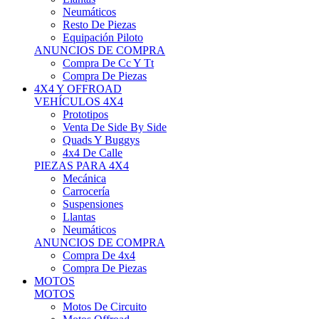
Neumáticos
Resto De Piezas
Equipación Piloto
ANUNCIOS DE COMPRA
Compra De Cc Y Tt
Compra De Piezas
4X4 Y OFFROAD
VEHÍCULOS 4X4
Prototipos
Venta De Side By Side
Quads Y Buggys
4x4 De Calle
PIEZAS PARA 4X4
Mecánica
Carrocería
Suspensiones
Llantas
Neumáticos
ANUNCIOS DE COMPRA
Compra De 4x4
Compra De Piezas
MOTOS
MOTOS
Motos De Circuito