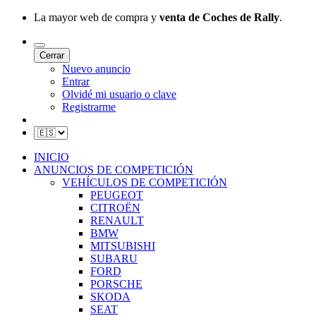
La mayor web de compra y
venta de Coches de Rally
.
Cerrar
Nuevo anuncio
Entrar
Olvidé mi usuario o clave
Registrarme
INICIO
ANUNCIOS DE COMPETICIÓN
VEHÍCULOS DE COMPETICIÓN
PEUGEOT
CITROËN
RENAULT
BMW
MITSUBISHI
SUBARU
FORD
PORSCHE
SKODA
SEAT