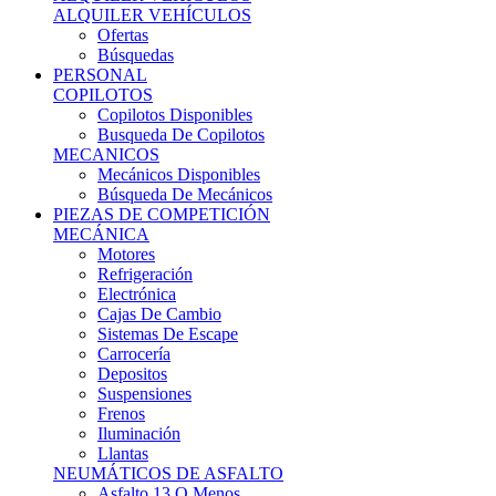
Ofertas
Búsquedas
PERSONAL
COPILOTOS
Copilotos Disponibles
Busqueda De Copilotos
MECANICOS
Mecánicos Disponibles
Búsqueda De Mecánicos
PIEZAS DE COMPETICIÓN
MECÁNICA
Motores
Refrigeración
Electrónica
Cajas De Cambio
Sistemas De Escape
Carrocería
Depositos
Suspensiones
Frenos
Iluminación
Llantas
NEUMÁTICOS DE ASFALTO
Asfalto 13 O Menos
Asfalto 14p