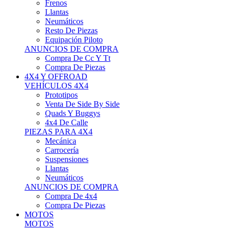
Neumáticos
Resto De Piezas
Equipación Piloto
ANUNCIOS DE COMPRA
Compra De Cc Y Tt
Compra De Piezas
4X4 Y OFFROAD
VEHÍCULOS 4X4
Prototipos
Venta De Side By Side
Quads Y Buggys
4x4 De Calle
PIEZAS PARA 4X4
Mecánica
Carrocería
Suspensiones
Llantas
Neumáticos
ANUNCIOS DE COMPRA
Compra De 4x4
Compra De Piezas
MOTOS
MOTOS
Motos De Circuito