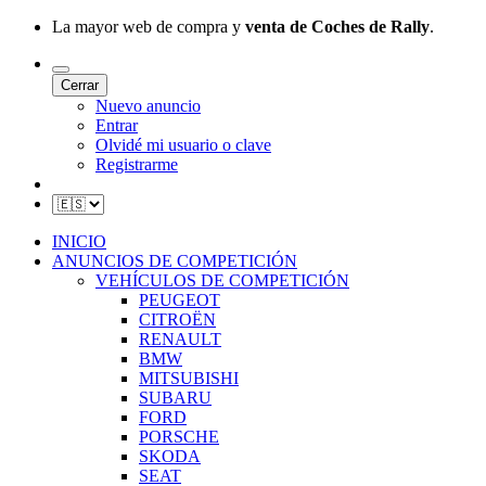
La mayor web de compra y
venta de Coches de Rally
.
Cerrar
Nuevo anuncio
Entrar
Olvidé mi usuario o clave
Registrarme
INICIO
ANUNCIOS DE COMPETICIÓN
VEHÍCULOS DE COMPETICIÓN
PEUGEOT
CITROËN
RENAULT
BMW
MITSUBISHI
SUBARU
FORD
PORSCHE
SKODA
SEAT