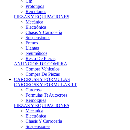
Remolques
PIEZAS Y EQUIPACIONES
Mecánica
Electrónica
Chasis Y Carrocería
Suspensiones
Frenos
Llantas
Neumáticos
Resto De Piezas
ANUNCIOS DE COMPRA
Compra Vehículos
Compra De Piezas
CARCROSS Y FÓRMULAS
CARCROSS Y FORMULAS TT
Carcross
Formulas Tt Autocross
Remolques
PIEZAS Y EQUIPACIONES
Mecanica
Electrónica
Chasis Y Carrocería
Suspensiones
Frenos
Llantas