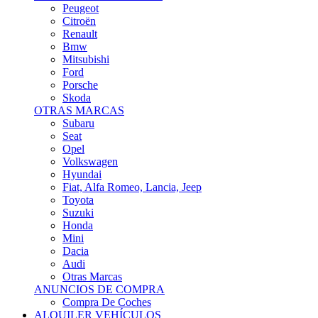
Citroën
Renault
Bmw
Mitsubishi
Ford
Porsche
Skoda
OTRAS MARCAS
Subaru
Seat
Opel
Volkswagen
Hyundai
Fiat, Alfa Romeo, Lancia, Jeep
Toyota
Suzuki
Honda
Mini
Dacia
Audi
Otras Marcas
ANUNCIOS DE COMPRA
Compra De Coches
ALQUILER VEHÍCULOS
ALQUILER VEHÍCULOS