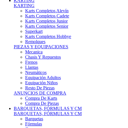
Karts Completos Alevín
Karts Completos Cadete
Karts Completos Junior
Karts Completos Senior
Superkart
Karts Completos Hobbye
Remolques
PIEZAS Y EQUIPACIONES
Mecanica
Chasis Y Repuestos
Frenos
Llantas
Neumáticos
Equipación Adultos
Equipación Niños
Resto De Piezas
ANUNCIOS DE COMPRA
Compra De Karts
Compra De Piezas
BARQUETAS, FÓRMULAS Y CM
BARQUETAS, FÓRMULAS Y CM
Barquetas
Fórmulas
Cm
Prototipos