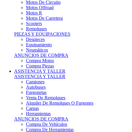
Motos Offroad
Motos R
Motos De Carretera
Scooters
Remolques
PIEZAS Y EQUIPACIONES
Despieces
Equipamiento
Neumáticos
ANUNCIOS DE COMPRA
Compra Motos
Compra Piezas
ASISTENCIA Y TALLER
ASISTENCIA Y TALLER
Camiones
Autobuses
Furgonetas
Venta De Remolques
Alquiler De Remolques O Furgones
Carpas
Herramientas
ANUNCIOS DE COMPRA
Compra De Vehículos
Compra De Herramientas