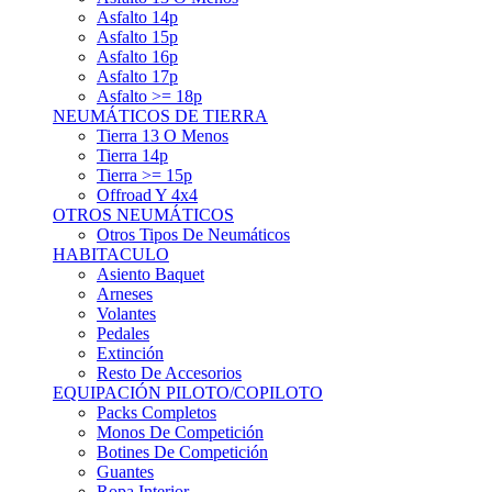
Asfalto 15p
Asfalto 16p
Asfalto 17p
Asfalto >= 18p
NEUMÁTICOS DE TIERRA
Tierra 13 O Menos
Tierra 14p
Tierra >= 15p
Offroad Y 4x4
OTROS NEUMÁTICOS
Otros Tipos De Neumáticos
HABITACULO
Asiento Baquet
Arneses
Volantes
Pedales
Extinción
Resto De Accesorios
EQUIPACIÓN PILOTO/COPILOTO
Packs Completos
Monos De Competición
Botines De Competición
Guantes
Ropa Interior
Cascos