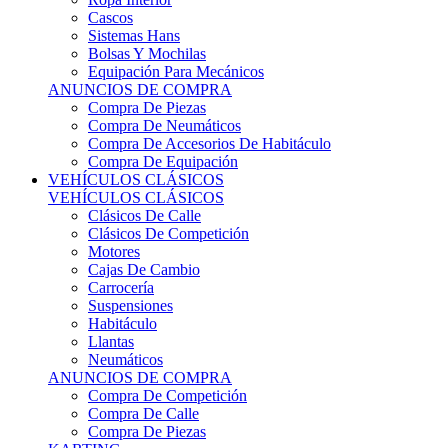
Sistemas Hans
Bolsas Y Mochilas
Equipación Para Mecánicos
ANUNCIOS DE COMPRA
Compra De Piezas
Compra De Neumáticos
Compra De Accesorios De Habitáculo
Compra De Equipación
VEHÍCULOS CLÁSICOS
VEHÍCULOS CLÁSICOS
Clásicos De Calle
Clásicos De Competición
Motores
Cajas De Cambio
Carrocería
Suspensiones
Habitáculo
Llantas
Neumáticos
ANUNCIOS DE COMPRA
Compra De Competición
Compra De Calle
Compra De Piezas
KARTING
KARTING