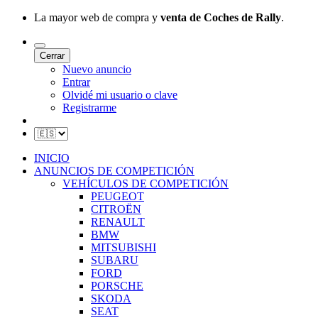
La mayor web de compra y
venta de Coches de Rally
.
Cerrar
Nuevo anuncio
Entrar
Olvidé mi usuario o clave
Registrarme
INICIO
ANUNCIOS DE COMPETICIÓN
VEHÍCULOS DE COMPETICIÓN
PEUGEOT
CITROËN
RENAULT
BMW
MITSUBISHI
SUBARU
FORD
PORSCHE
SKODA
SEAT