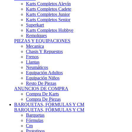
Karts Completos Alevín
Karts Completos Cadete
Karts Completos Junior
Karts Completos Senior
Superkart
Karts Completos Hobbye
Remolques
PIEZAS Y EQUIPACIONES
Mecanica
Chasis Y Repuestos
Frenos
Llantas
Neumáticos
Equipación Adultos
Equipación Niños
Resto De Piezas
ANUNCIOS DE COMPRA
Compra De Karts
Compra De Piezas
BARQUETAS, FÓRMULAS Y CM
BARQUETAS, FÓRMULAS Y CM
Barquetas
Fórmulas
Cm
Prototipos