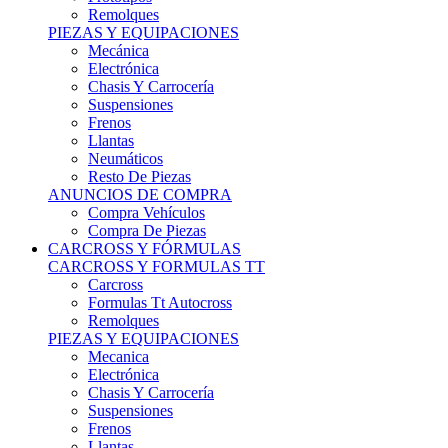
Remolques
PIEZAS Y EQUIPACIONES
Mecánica
Electrónica
Chasis Y Carrocería
Suspensiones
Frenos
Llantas
Neumáticos
Resto De Piezas
ANUNCIOS DE COMPRA
Compra Vehículos
Compra De Piezas
CARCROSS Y FÓRMULAS
CARCROSS Y FORMULAS TT
Carcross
Formulas Tt Autocross
Remolques
PIEZAS Y EQUIPACIONES
Mecanica
Electrónica
Chasis Y Carrocería
Suspensiones
Frenos
Llantas