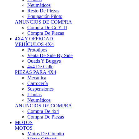
Neumáticos
Resto De Piezas
Equipación Piloto
ANUNCIOS DE COMPRA
Compra De Cc Y Tt
Compra De Piezas
4X4 Y OFFROAD
VEHÍCULOS 4X4
Prototipos
Venta De Side By Side
Quads Y Buggys
4x4 De Calle
PIEZAS PARA 4X4
Mecánica
Carrocería
Suspensiones
Llantas
Neumáticos
ANUNCIOS DE COMPRA
Compra De 4x4
Compra De Piezas
MOTOS
MOTOS
Motos De Circuito