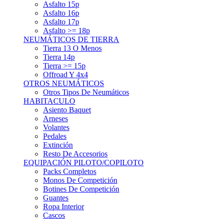
Asfalto 15p
Asfalto 16p
Asfalto 17p
Asfalto >= 18p
NEUMÁTICOS DE TIERRA
Tierra 13 O Menos
Tierra 14p
Tierra >= 15p
Offroad Y 4x4
OTROS NEUMÁTICOS
Otros Tipos De Neumáticos
HABITACULO
Asiento Baquet
Arneses
Volantes
Pedales
Extinción
Resto De Accesorios
EQUIPACIÓN PILOTO/COPILOTO
Packs Completos
Monos De Competición
Botines De Competición
Guantes
Ropa Interior
Cascos