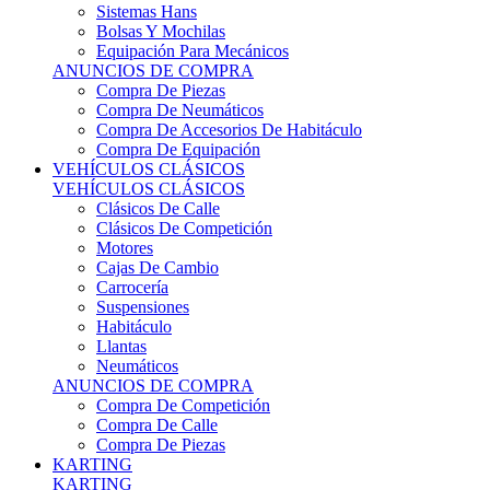
Sistemas Hans
Bolsas Y Mochilas
Equipación Para Mecánicos
ANUNCIOS DE COMPRA
Compra De Piezas
Compra De Neumáticos
Compra De Accesorios De Habitáculo
Compra De Equipación
VEHÍCULOS CLÁSICOS
VEHÍCULOS CLÁSICOS
Clásicos De Calle
Clásicos De Competición
Motores
Cajas De Cambio
Carrocería
Suspensiones
Habitáculo
Llantas
Neumáticos
ANUNCIOS DE COMPRA
Compra De Competición
Compra De Calle
Compra De Piezas
KARTING
KARTING