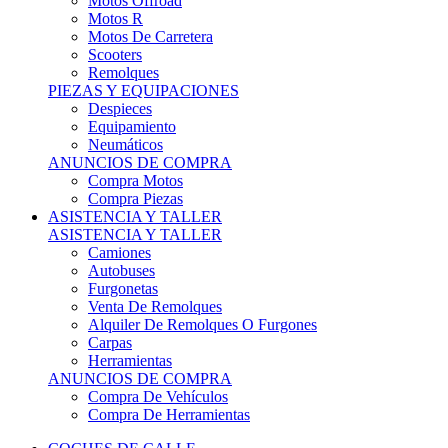
Motos Offroad
Motos R
Motos De Carretera
Scooters
Remolques
PIEZAS Y EQUIPACIONES
Despieces
Equipamiento
Neumáticos
ANUNCIOS DE COMPRA
Compra Motos
Compra Piezas
ASISTENCIA Y TALLER
ASISTENCIA Y TALLER
Camiones
Autobuses
Furgonetas
Venta De Remolques
Alquiler De Remolques O Furgones
Carpas
Herramientas
ANUNCIOS DE COMPRA
Compra De Vehículos
Compra De Herramientas