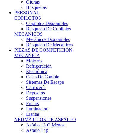
Ofertas
Búsquedas
PERSONAL
COPILOTOS
Copilotos Disponibles
Busqueda De Copilotos
MECANICOS
Mecánicos Disponibles
Búsqueda De Mecánicos
PIEZAS DE COMPETICIÓN
MECÁNICA
Motores
Refrigeración
Electrónica
Cajas De Cambio
Sistemas De Escape
Carrocería
Depositos
Suspensiones
Frenos
Iluminación
Llantas
NEUMÁTICOS DE ASFALTO
Asfalto 13 O Menos
Asfalto 14p