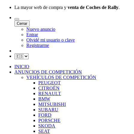
La mayor web de compra y
venta de Coches de Rally
.
Cerrar
Nuevo anuncio
Entrar
Olvidé mi usuario o clave
Registrarme
INICIO
ANUNCIOS DE COMPETICIÓN
VEHÍCULOS DE COMPETICIÓN
PEUGEOT
CITROËN
RENAULT
BMW
MITSUBISHI
SUBARU
FORD
PORSCHE
SKODA
SEAT