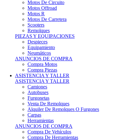
Motos Offroad
Motos R
Motos De Carretera
Scooters
Remolques
PIEZAS Y EQUIPACIONES
Despieces
Equipamiento
Neumáticos
ANUNCIOS DE COMPRA
Compra Motos
Compra Piezas
ASISTENCIA Y TALLER
ASISTENCIA Y TALLER
Camiones
Autobuses
Furgonetas
Venta De Remolques
Alquiler De Remolques O Furgones
Carpas
Herramientas
ANUNCIOS DE COMPRA
Compra De Vehículos
Compra De Herramientas