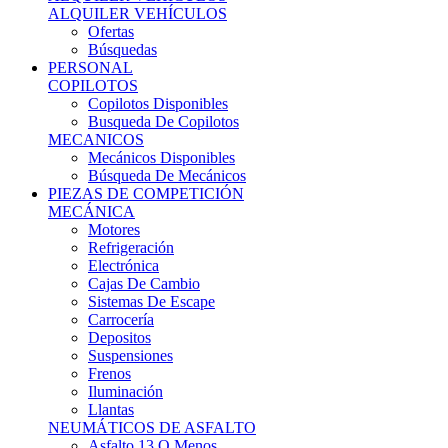
Ofertas
Búsquedas
PERSONAL
COPILOTOS
Copilotos Disponibles
Busqueda De Copilotos
MECANICOS
Mecánicos Disponibles
Búsqueda De Mecánicos
PIEZAS DE COMPETICIÓN
MECÁNICA
Motores
Refrigeración
Electrónica
Cajas De Cambio
Sistemas De Escape
Carrocería
Depositos
Suspensiones
Frenos
Iluminación
Llantas
NEUMÁTICOS DE ASFALTO
Asfalto 13 O Menos
Asfalto 14p