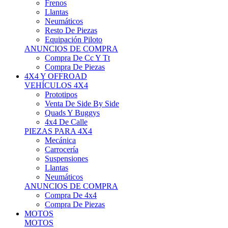
Neumáticos
Resto De Piezas
Equipación Piloto
ANUNCIOS DE COMPRA
Compra De Cc Y Tt
Compra De Piezas
4X4 Y OFFROAD
VEHÍCULOS 4X4
Prototipos
Venta De Side By Side
Quads Y Buggys
4x4 De Calle
PIEZAS PARA 4X4
Mecánica
Carrocería
Suspensiones
Llantas
Neumáticos
ANUNCIOS DE COMPRA
Compra De 4x4
Compra De Piezas
MOTOS
MOTOS
Motos De Circuito