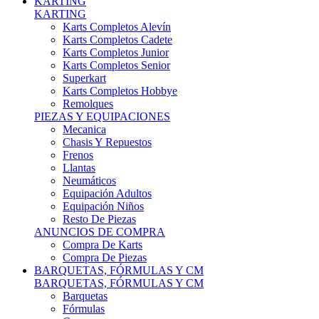
Karts Completos Alevín
Karts Completos Cadete
Karts Completos Junior
Karts Completos Senior
Superkart
Karts Completos Hobbye
Remolques
PIEZAS Y EQUIPACIONES
Mecanica
Chasis Y Repuestos
Frenos
Llantas
Neumáticos
Equipación Adultos
Equipación Niños
Resto De Piezas
ANUNCIOS DE COMPRA
Compra De Karts
Compra De Piezas
BARQUETAS, FÓRMULAS Y CM
BARQUETAS, FÓRMULAS Y CM
Barquetas
Fórmulas
Cm
Prototipos