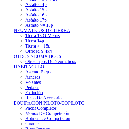
Asfalto 15p
Asfalto 16p
Asfalto 17p
Asfalto >= 18p
NEUMÁTICOS DE TIERRA
Tierra 13 O Menos
Tierra 14p
Tierra >= 15p
Offroad Y 4x4
OTROS NEUMÁTICOS
Otros Tipos De Neumáticos
HABITACULO
Asiento Baquet
Arneses
Volantes
Pedales
Extinción
Resto De Accesorios
EQUIPACIÓN PILOTO/COPILOTO
Packs Completos
Monos De Competición
Botines De Competición
Guantes
Ropa Interior
Cascos