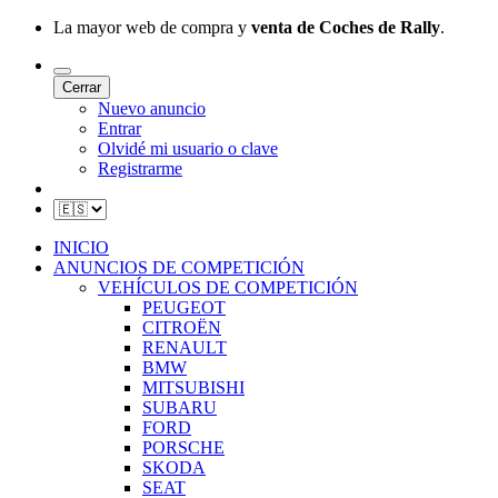
La mayor web de compra y
venta de Coches de Rally
.
Cerrar
Nuevo anuncio
Entrar
Olvidé mi usuario o clave
Registrarme
INICIO
ANUNCIOS DE COMPETICIÓN
VEHÍCULOS DE COMPETICIÓN
PEUGEOT
CITROËN
RENAULT
BMW
MITSUBISHI
SUBARU
FORD
PORSCHE
SKODA
SEAT