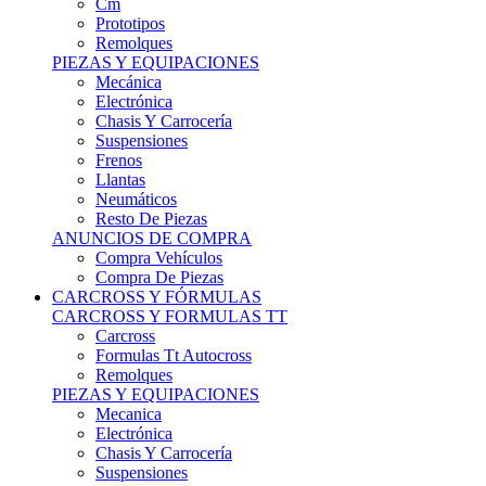
Remolques
PIEZAS Y EQUIPACIONES
Mecánica
Electrónica
Chasis Y Carrocería
Suspensiones
Frenos
Llantas
Neumáticos
Resto De Piezas
ANUNCIOS DE COMPRA
Compra Vehículos
Compra De Piezas
CARCROSS Y FÓRMULAS
CARCROSS Y FORMULAS TT
Carcross
Formulas Tt Autocross
Remolques
PIEZAS Y EQUIPACIONES
Mecanica
Electrónica
Chasis Y Carrocería
Suspensiones
Frenos
Llantas