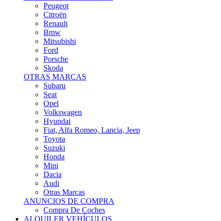
Citroën
Renault
Bmw
Mitsubishi
Ford
Porsche
Skoda
OTRAS MARCAS
Subaru
Seat
Opel
Volkswagen
Hyundai
Fiat, Alfa Romeo, Lancia, Jeep
Toyota
Suzuki
Honda
Mini
Dacia
Audi
Otras Marcas
ANUNCIOS DE COMPRA
Compra De Coches
ALQUILER VEHÍCULOS
ALQUILER VEHÍCULOS