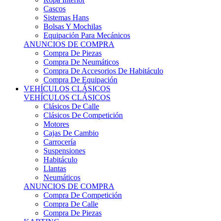
Sistemas Hans
Bolsas Y Mochilas
Equipación Para Mecánicos
ANUNCIOS DE COMPRA
Compra De Piezas
Compra De Neumáticos
Compra De Accesorios De Habitáculo
Compra De Equipación
VEHÍCULOS CLÁSICOS
VEHÍCULOS CLÁSICOS
Clásicos De Calle
Clásicos De Competición
Motores
Cajas De Cambio
Carrocería
Suspensiones
Habitáculo
Llantas
Neumáticos
ANUNCIOS DE COMPRA
Compra De Competición
Compra De Calle
Compra De Piezas
KARTING
KARTING