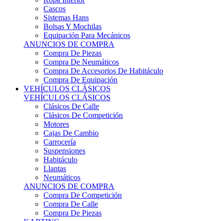
Sistemas Hans
Bolsas Y Mochilas
Equipación Para Mecánicos
ANUNCIOS DE COMPRA
Compra De Piezas
Compra De Neumáticos
Compra De Accesorios De Habitáculo
Compra De Equipación
VEHÍCULOS CLÁSICOS
VEHÍCULOS CLÁSICOS
Clásicos De Calle
Clásicos De Competición
Motores
Cajas De Cambio
Carrocería
Suspensiones
Habitáculo
Llantas
Neumáticos
ANUNCIOS DE COMPRA
Compra De Competición
Compra De Calle
Compra De Piezas
KARTING
KARTING