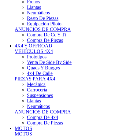
Neumáticos
Resto De Piezas
Equipación Piloto
ANUNCIOS DE COMPRA
Compra De Cc Y Tt
Compra De Piezas
4X4 Y OFFROAD
VEHÍCULOS 4X4
Prototipos
Venta De Side By Side
Quads Y Buggys
4x4 De Calle
PIEZAS PARA 4X4
Mecánica
Carrocería
Suspensiones
Llantas
Neumáticos
ANUNCIOS DE COMPRA
Compra De 4x4
Compra De Piezas
MOTOS
MOTOS
Motos De Circuito