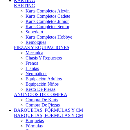
Karts Completos Alevín
Karts Completos Cadete
Karts Completos Junior
Karts Completos Senior
Superkart
Karts Completos Hobbye
Remolques
PIEZAS Y EQUIPACIONES
Mecanica
Chasis Y Repuestos
Frenos
Llantas
Neumáticos
Equipación Adultos
Equipación Niños
Resto De Piezas
ANUNCIOS DE COMPRA
Compra De Karts
Compra De Piezas
BARQUETAS, FÓRMULAS Y CM
BARQUETAS, FÓRMULAS Y CM
Barquetas
Fórmulas
Cm
Prototipos