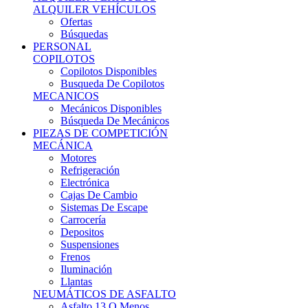
Ofertas
Búsquedas
PERSONAL
COPILOTOS
Copilotos Disponibles
Busqueda De Copilotos
MECANICOS
Mecánicos Disponibles
Búsqueda De Mecánicos
PIEZAS DE COMPETICIÓN
MECÁNICA
Motores
Refrigeración
Electrónica
Cajas De Cambio
Sistemas De Escape
Carrocería
Depositos
Suspensiones
Frenos
Iluminación
Llantas
NEUMÁTICOS DE ASFALTO
Asfalto 13 O Menos
Asfalto 14p