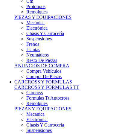
Remolques
PIEZAS Y EQUIPACIONES
Mecánica
Electrónica
Chasis Y Carrocería
Suspensiones
Frenos
Llantas
Neumáticos
Resto De Piezas
ANUNCIOS DE COMPRA
Compra Vehículos
Compra De Piezas
CARCROSS Y FÓRMULAS
CARCROSS Y FORMULAS TT
Carcross
Formulas Tt Autocross
Remolques
PIEZAS Y EQUIPACIONES
Mecanica
Electrónica
Chasis Y Carrocería
Suspensiones
Frenos
Llantas