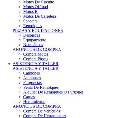
Motos Offroad
Motos R
Motos De Carretera
Scooters
Remolques
PIEZAS Y EQUIPACIONES
Despieces
Equipamiento
Neumáticos
ANUNCIOS DE COMPRA
Compra Motos
Compra Piezas
ASISTENCIA Y TALLER
ASISTENCIA Y TALLER
Camiones
Autobuses
Furgonetas
Venta De Remolques
Alquiler De Remolques O Furgones
Carpas
Herramientas
ANUNCIOS DE COMPRA
Compra De Vehículos
Compra De Herramientas