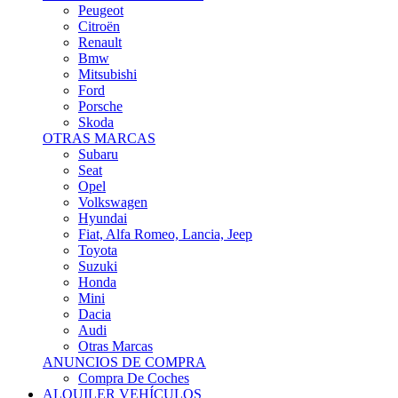
Citroën
Renault
Bmw
Mitsubishi
Ford
Porsche
Skoda
OTRAS MARCAS
Subaru
Seat
Opel
Volkswagen
Hyundai
Fiat, Alfa Romeo, Lancia, Jeep
Toyota
Suzuki
Honda
Mini
Dacia
Audi
Otras Marcas
ANUNCIOS DE COMPRA
Compra De Coches
ALQUILER VEHÍCULOS
ALQUILER VEHÍCULOS