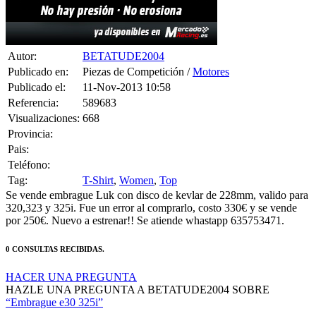
Autor:
BETATUDE2004
Publicado en:
Piezas de Competición /
Motores
Publicado el:
11-Nov-2013 10:58
Referencia:
589683
Visualizaciones:
668
Provincia:
Pais:
Teléfono:
Tag:
T-Shirt
,
Women
,
Top
Se vende embrague Luk con disco de kevlar de 228mm, valido para
320,323 y 325i. Fue un error al comprarlo, costo 330€ y se vende
por 250€. Nuevo a estrenar!! Se atiende whastapp 635753471.
0 CONSULTAS RECIBIDAS.
HACER UNA PREGUNTA
HAZLE UNA PREGUNTA A BETATUDE2004 SOBRE
“Embrague e30 325i”
Debes estar logueado para poder realizar la consulta