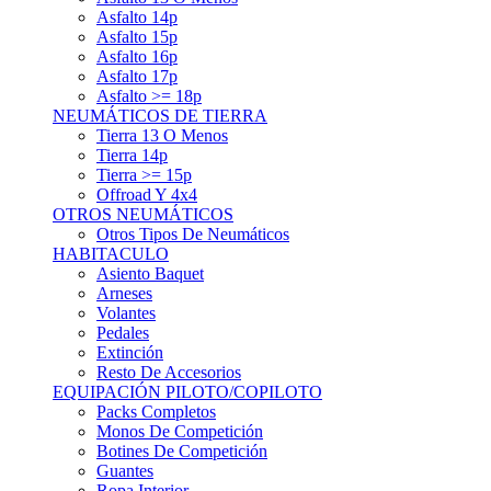
Asfalto 15p
Asfalto 16p
Asfalto 17p
Asfalto >= 18p
NEUMÁTICOS DE TIERRA
Tierra 13 O Menos
Tierra 14p
Tierra >= 15p
Offroad Y 4x4
OTROS NEUMÁTICOS
Otros Tipos De Neumáticos
HABITACULO
Asiento Baquet
Arneses
Volantes
Pedales
Extinción
Resto De Accesorios
EQUIPACIÓN PILOTO/COPILOTO
Packs Completos
Monos De Competición
Botines De Competición
Guantes
Ropa Interior
Cascos