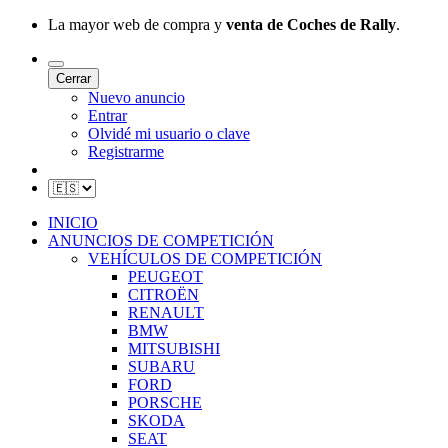
La mayor web de compra y
venta de Coches de Rally
.
Cerrar
Nuevo anuncio
Entrar
Olvidé mi usuario o clave
Registrarme
INICIO
ANUNCIOS DE COMPETICIÓN
VEHÍCULOS DE COMPETICIÓN
PEUGEOT
CITROËN
RENAULT
BMW
MITSUBISHI
SUBARU
FORD
PORSCHE
SKODA
SEAT