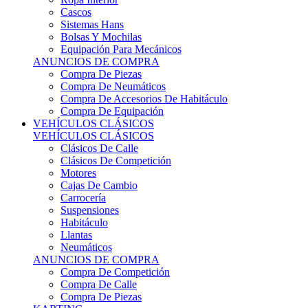
Sistemas Hans
Bolsas Y Mochilas
Equipación Para Mecánicos
ANUNCIOS DE COMPRA
Compra De Piezas
Compra De Neumáticos
Compra De Accesorios De Habitáculo
Compra De Equipación
VEHÍCULOS CLÁSICOS
VEHÍCULOS CLÁSICOS
Clásicos De Calle
Clásicos De Competición
Motores
Cajas De Cambio
Carrocería
Suspensiones
Habitáculo
Llantas
Neumáticos
ANUNCIOS DE COMPRA
Compra De Competición
Compra De Calle
Compra De Piezas
KARTING
KARTING