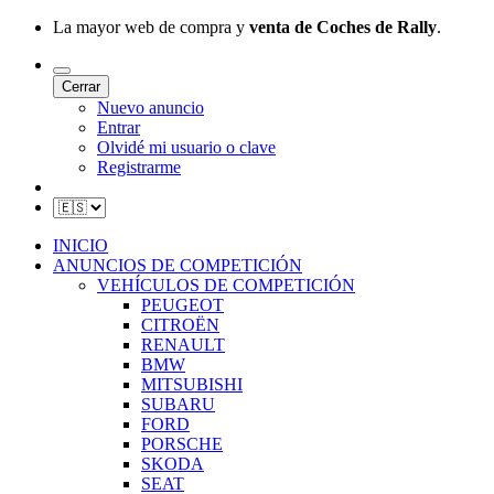
La mayor web de compra y
venta de Coches de Rally
.
Cerrar
Nuevo anuncio
Entrar
Olvidé mi usuario o clave
Registrarme
INICIO
ANUNCIOS DE COMPETICIÓN
VEHÍCULOS DE COMPETICIÓN
PEUGEOT
CITROËN
RENAULT
BMW
MITSUBISHI
SUBARU
FORD
PORSCHE
SKODA
SEAT