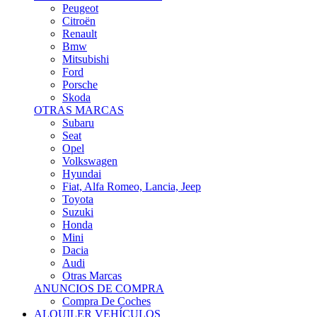
Citroën
Renault
Bmw
Mitsubishi
Ford
Porsche
Skoda
OTRAS MARCAS
Subaru
Seat
Opel
Volkswagen
Hyundai
Fiat, Alfa Romeo, Lancia, Jeep
Toyota
Suzuki
Honda
Mini
Dacia
Audi
Otras Marcas
ANUNCIOS DE COMPRA
Compra De Coches
ALQUILER VEHÍCULOS
ALQUILER VEHÍCULOS