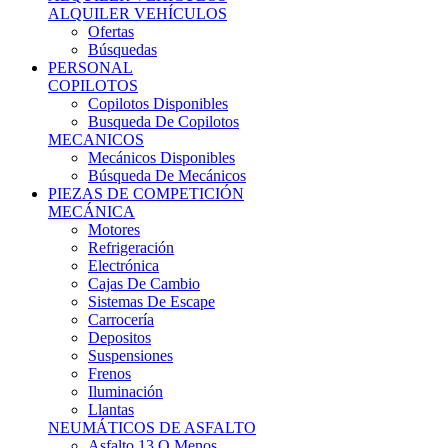
Ofertas
Búsquedas
PERSONAL
COPILOTOS
Copilotos Disponibles
Busqueda De Copilotos
MECANICOS
Mecánicos Disponibles
Búsqueda De Mecánicos
PIEZAS DE COMPETICIÓN
MECÁNICA
Motores
Refrigeración
Electrónica
Cajas De Cambio
Sistemas De Escape
Carrocería
Depositos
Suspensiones
Frenos
Iluminación
Llantas
NEUMÁTICOS DE ASFALTO
Asfalto 13 O Menos
Asfalto 14p