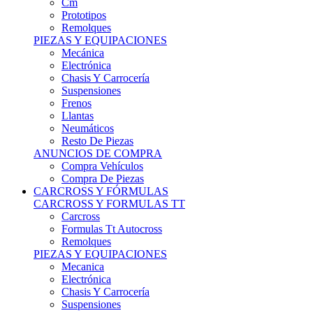
Remolques
PIEZAS Y EQUIPACIONES
Mecánica
Electrónica
Chasis Y Carrocería
Suspensiones
Frenos
Llantas
Neumáticos
Resto De Piezas
ANUNCIOS DE COMPRA
Compra Vehículos
Compra De Piezas
CARCROSS Y FÓRMULAS
CARCROSS Y FORMULAS TT
Carcross
Formulas Tt Autocross
Remolques
PIEZAS Y EQUIPACIONES
Mecanica
Electrónica
Chasis Y Carrocería
Suspensiones
Frenos
Llantas