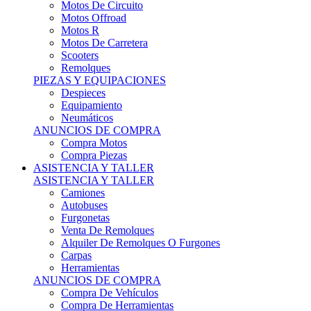
Motos Offroad
Motos R
Motos De Carretera
Scooters
Remolques
PIEZAS Y EQUIPACIONES
Despieces
Equipamiento
Neumáticos
ANUNCIOS DE COMPRA
Compra Motos
Compra Piezas
ASISTENCIA Y TALLER
ASISTENCIA Y TALLER
Camiones
Autobuses
Furgonetas
Venta De Remolques
Alquiler De Remolques O Furgones
Carpas
Herramientas
ANUNCIOS DE COMPRA
Compra De Vehículos
Compra De Herramientas