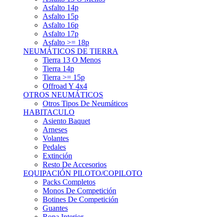
Asfalto 15p
Asfalto 16p
Asfalto 17p
Asfalto >= 18p
NEUMÁTICOS DE TIERRA
Tierra 13 O Menos
Tierra 14p
Tierra >= 15p
Offroad Y 4x4
OTROS NEUMÁTICOS
Otros Tipos De Neumáticos
HABITACULO
Asiento Baquet
Arneses
Volantes
Pedales
Extinción
Resto De Accesorios
EQUIPACIÓN PILOTO/COPILOTO
Packs Completos
Monos De Competición
Botines De Competición
Guantes
Ropa Interior
Cascos