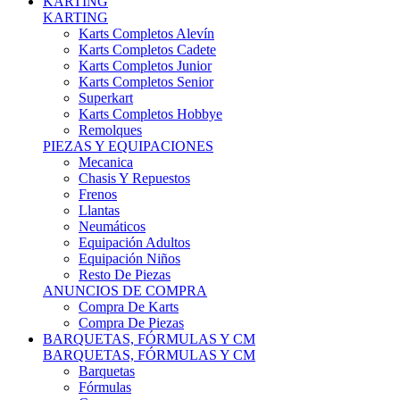
Karts Completos Alevín
Karts Completos Cadete
Karts Completos Junior
Karts Completos Senior
Superkart
Karts Completos Hobbye
Remolques
PIEZAS Y EQUIPACIONES
Mecanica
Chasis Y Repuestos
Frenos
Llantas
Neumáticos
Equipación Adultos
Equipación Niños
Resto De Piezas
ANUNCIOS DE COMPRA
Compra De Karts
Compra De Piezas
BARQUETAS, FÓRMULAS Y CM
BARQUETAS, FÓRMULAS Y CM
Barquetas
Fórmulas
Cm
Prototipos