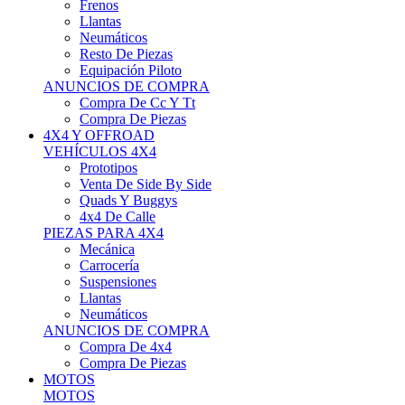
Neumáticos
Resto De Piezas
Equipación Piloto
ANUNCIOS DE COMPRA
Compra De Cc Y Tt
Compra De Piezas
4X4 Y OFFROAD
VEHÍCULOS 4X4
Prototipos
Venta De Side By Side
Quads Y Buggys
4x4 De Calle
PIEZAS PARA 4X4
Mecánica
Carrocería
Suspensiones
Llantas
Neumáticos
ANUNCIOS DE COMPRA
Compra De 4x4
Compra De Piezas
MOTOS
MOTOS
Motos De Circuito