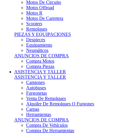
Motos Offroad
Motos R
Motos De Carretera
Scooters
Remolques
PIEZAS Y EQUIPACIONES
Despieces
Equipamiento
Neumáticos
ANUNCIOS DE COMPRA
Compra Motos
Compra Piezas
ASISTENCIA Y TALLER
ASISTENCIA Y TALLER
Camiones
Autobuses
Furgonetas
Venta De Remolques
Alquiler De Remolques O Furgones
Carpas
Herramientas
ANUNCIOS DE COMPRA
Compra De Vehículos
Compra De Herramientas