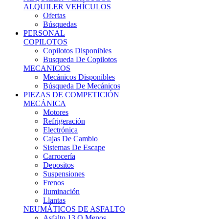
Ofertas
Búsquedas
PERSONAL
COPILOTOS
Copilotos Disponibles
Busqueda De Copilotos
MECANICOS
Mecánicos Disponibles
Búsqueda De Mecánicos
PIEZAS DE COMPETICIÓN
MECÁNICA
Motores
Refrigeración
Electrónica
Cajas De Cambio
Sistemas De Escape
Carrocería
Depositos
Suspensiones
Frenos
Iluminación
Llantas
NEUMÁTICOS DE ASFALTO
Asfalto 13 O Menos
Asfalto 14p