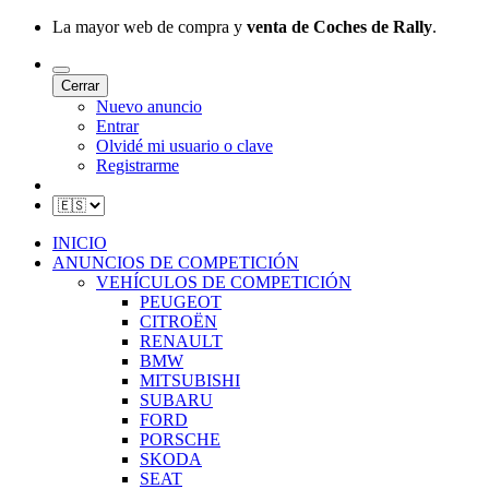
La mayor web de compra y
venta de Coches de Rally
.
Cerrar
Nuevo anuncio
Entrar
Olvidé mi usuario o clave
Registrarme
INICIO
ANUNCIOS DE COMPETICIÓN
VEHÍCULOS DE COMPETICIÓN
PEUGEOT
CITROËN
RENAULT
BMW
MITSUBISHI
SUBARU
FORD
PORSCHE
SKODA
SEAT