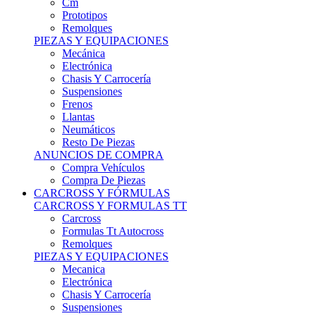
Remolques
PIEZAS Y EQUIPACIONES
Mecánica
Electrónica
Chasis Y Carrocería
Suspensiones
Frenos
Llantas
Neumáticos
Resto De Piezas
ANUNCIOS DE COMPRA
Compra Vehículos
Compra De Piezas
CARCROSS Y FÓRMULAS
CARCROSS Y FORMULAS TT
Carcross
Formulas Tt Autocross
Remolques
PIEZAS Y EQUIPACIONES
Mecanica
Electrónica
Chasis Y Carrocería
Suspensiones
Frenos
Llantas