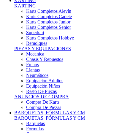
Karts Completos Alevín
Karts Completos Cadete
Karts Completos Junior
Karts Completos Senior
Superkart
Karts Completos Hobbye
Remolques
PIEZAS Y EQUIPACIONES
Mecanica
Chasis Y Repuestos
Frenos
Llantas
Neumáticos
Equipación Adultos
Equipación Niños
Resto De Piezas
ANUNCIOS DE COMPRA
Compra De Karts
Compra De Piezas
BARQUETAS, FÓRMULAS Y CM
BARQUETAS, FÓRMULAS Y CM
Barquetas
Fórmulas
Cm
Prototipos