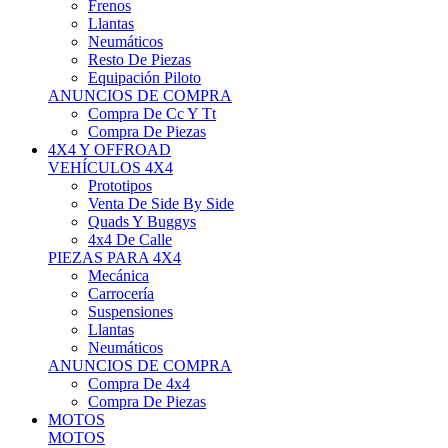
Neumáticos
Resto De Piezas
Equipación Piloto
ANUNCIOS DE COMPRA
Compra De Cc Y Tt
Compra De Piezas
4X4 Y OFFROAD
VEHÍCULOS 4X4
Prototipos
Venta De Side By Side
Quads Y Buggys
4x4 De Calle
PIEZAS PARA 4X4
Mecánica
Carrocería
Suspensiones
Llantas
Neumáticos
ANUNCIOS DE COMPRA
Compra De 4x4
Compra De Piezas
MOTOS
MOTOS
Motos De Circuito