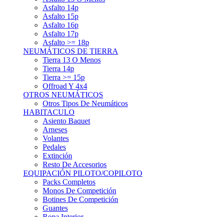
Asfalto 15p
Asfalto 16p
Asfalto 17p
Asfalto >= 18p
NEUMÁTICOS DE TIERRA
Tierra 13 O Menos
Tierra 14p
Tierra >= 15p
Offroad Y 4x4
OTROS NEUMÁTICOS
Otros Tipos De Neumáticos
HABITACULO
Asiento Baquet
Arneses
Volantes
Pedales
Extinción
Resto De Accesorios
EQUIPACIÓN PILOTO/COPILOTO
Packs Completos
Monos De Competición
Botines De Competición
Guantes
Ropa Interior
Cascos