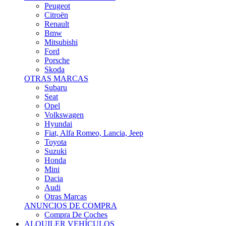
Citroën
Renault
Bmw
Mitsubishi
Ford
Porsche
Skoda
OTRAS MARCAS
Subaru
Seat
Opel
Volkswagen
Hyundai
Fiat, Alfa Romeo, Lancia, Jeep
Toyota
Suzuki
Honda
Mini
Dacia
Audi
Otras Marcas
ANUNCIOS DE COMPRA
Compra De Coches
ALQUILER VEHÍCULOS
ALQUILER VEHÍCULOS