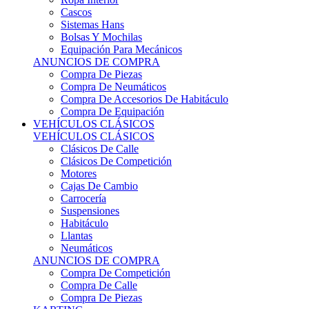
Sistemas Hans
Bolsas Y Mochilas
Equipación Para Mecánicos
ANUNCIOS DE COMPRA
Compra De Piezas
Compra De Neumáticos
Compra De Accesorios De Habitáculo
Compra De Equipación
VEHÍCULOS CLÁSICOS
VEHÍCULOS CLÁSICOS
Clásicos De Calle
Clásicos De Competición
Motores
Cajas De Cambio
Carrocería
Suspensiones
Habitáculo
Llantas
Neumáticos
ANUNCIOS DE COMPRA
Compra De Competición
Compra De Calle
Compra De Piezas
KARTING
KARTING