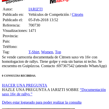
Autor:
IARIZTI
Publicado en:
Vehículos de Competición /
Citroën
Publicado el:
05-Feb-2018 13:52
Referencia:
700730
Visualizaciones:
1471
Provincia:
Pais:
Teléfono:
Tag:
T-Shirt
,
Women
,
Top
Se vende carroceria documentada de Citroen saxo vts 16v con
homologacion de rallys. Tiene golpe y esta sin barras ni techo. Se
encuentra en Guipúzcoa. Contacto :697367542 (atiendo WhatsApp)
0 CONSULTAS RECIBIDAS.
HACER UNA PREGUNTA
HAZLE UNA PREGUNTA A IARIZTI SOBRE
“Documentación
saxo 16v de rallys ”
Debes estar logueado para poder realizar la consulta