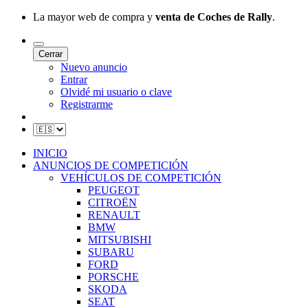
La mayor web de compra y
venta de Coches de Rally
.
Cerrar
Nuevo anuncio
Entrar
Olvidé mi usuario o clave
Registrarme
INICIO
ANUNCIOS DE COMPETICIÓN
VEHÍCULOS DE COMPETICIÓN
PEUGEOT
CITROËN
RENAULT
BMW
MITSUBISHI
SUBARU
FORD
PORSCHE
SKODA
SEAT