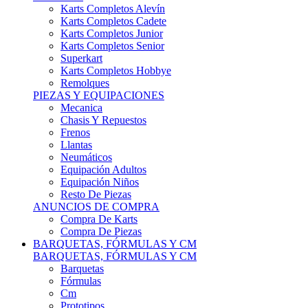
Karts Completos Alevín
Karts Completos Cadete
Karts Completos Junior
Karts Completos Senior
Superkart
Karts Completos Hobbye
Remolques
PIEZAS Y EQUIPACIONES
Mecanica
Chasis Y Repuestos
Frenos
Llantas
Neumáticos
Equipación Adultos
Equipación Niños
Resto De Piezas
ANUNCIOS DE COMPRA
Compra De Karts
Compra De Piezas
BARQUETAS, FÓRMULAS Y CM
BARQUETAS, FÓRMULAS Y CM
Barquetas
Fórmulas
Cm
Prototipos