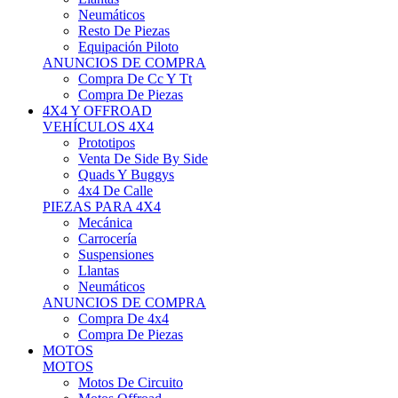
Neumáticos
Resto De Piezas
Equipación Piloto
ANUNCIOS DE COMPRA
Compra De Cc Y Tt
Compra De Piezas
4X4 Y OFFROAD
VEHÍCULOS 4X4
Prototipos
Venta De Side By Side
Quads Y Buggys
4x4 De Calle
PIEZAS PARA 4X4
Mecánica
Carrocería
Suspensiones
Llantas
Neumáticos
ANUNCIOS DE COMPRA
Compra De 4x4
Compra De Piezas
MOTOS
MOTOS
Motos De Circuito