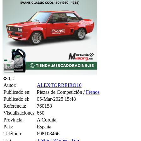
380 €
Autor:
ALEXTORREIRO10
Publicado en:
Piezas de Competición /
Frenos
Publicado el:
05-Mar-2025 15:48
Referencia:
760158
Visualizaciones:
650
Provincia:
A Coruña
Pais:
España
Teléfono:
698108466
Tag:
T-Shirt
,
Women
,
Top