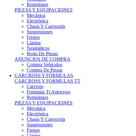
Remolques
PIEZAS Y EQUIPACIONES
Mecánica
Electrónica
Chasis Y Carrocería
Suspensiones
Frenos
Llantas
Neumáticos
Resto De Piezas
ANUNCIOS DE COMPRA
Compra Vehículos
Compra De Piezas
CARCROSS Y FÓRMULAS
CARCROSS Y FORMULAS TT
Carcross
Formulas Tt Autocross
Remolques
PIEZAS Y EQUIPACIONES
Mecanica
Electrónica
Chasis Y Carrocería
Suspensiones
Frenos
Llantas