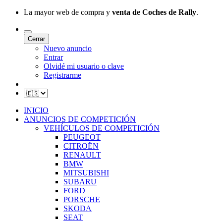
La mayor web de compra y
venta de Coches de Rally
.
Cerrar
Nuevo anuncio
Entrar
Olvidé mi usuario o clave
Registrarme
INICIO
ANUNCIOS DE COMPETICIÓN
VEHÍCULOS DE COMPETICIÓN
PEUGEOT
CITROËN
RENAULT
BMW
MITSUBISHI
SUBARU
FORD
PORSCHE
SKODA
SEAT