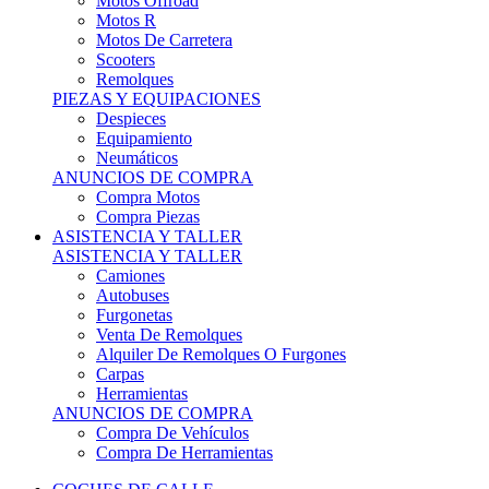
Motos Offroad
Motos R
Motos De Carretera
Scooters
Remolques
PIEZAS Y EQUIPACIONES
Despieces
Equipamiento
Neumáticos
ANUNCIOS DE COMPRA
Compra Motos
Compra Piezas
ASISTENCIA Y TALLER
ASISTENCIA Y TALLER
Camiones
Autobuses
Furgonetas
Venta De Remolques
Alquiler De Remolques O Furgones
Carpas
Herramientas
ANUNCIOS DE COMPRA
Compra De Vehículos
Compra De Herramientas