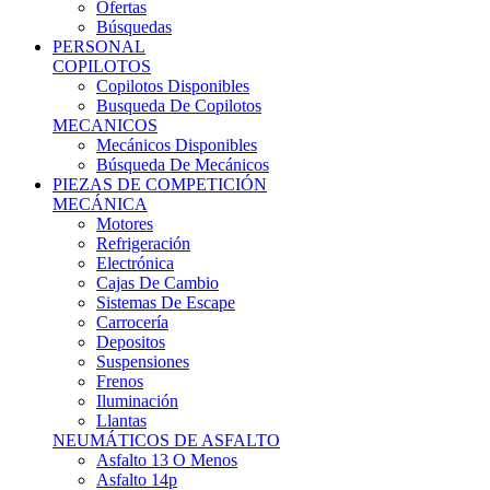
Ofertas
Búsquedas
PERSONAL
COPILOTOS
Copilotos Disponibles
Busqueda De Copilotos
MECANICOS
Mecánicos Disponibles
Búsqueda De Mecánicos
PIEZAS DE COMPETICIÓN
MECÁNICA
Motores
Refrigeración
Electrónica
Cajas De Cambio
Sistemas De Escape
Carrocería
Depositos
Suspensiones
Frenos
Iluminación
Llantas
NEUMÁTICOS DE ASFALTO
Asfalto 13 O Menos
Asfalto 14p