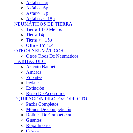
Asfalto 15p
Asfalto 16p
Asfalto 17p
Asfalto >= 18p
NEUMÁTICOS DE TIERRA
Tierra 13 O Menos
Tierra 14p
Tierra >= 15p
Offroad Y 4x4
OTROS NEUMÁTICOS
Otros Tipos De Neumáticos
HABITACULO
Asiento Baquet
Arneses
Volantes
Pedales
Extinción
Resto De Accesorios
EQUIPACIÓN PILOTO/COPILOTO
Packs Completos
Monos De Competición
Botines De Competición
Guantes
Ropa Interior
Cascos