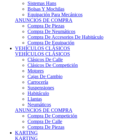
Sistemas Hans
Bolsas Y Mochilas
Equipación Para Mecánicos
ANUNCIOS DE COMPRA
Compra De Piezas
Compra De Neumáticos
Compra De Accesorios De Habitáculo
Compra De Equipación
VEHÍCULOS CLÁSICOS
VEHÍCULOS CLÁSICOS
Clásicos De Calle
Clásicos De Competición
Motores
Cajas De Cambio
Carrocería
Suspensiones
Habitáculo
Llantas
Neumáticos
ANUNCIOS DE COMPRA
Compra De Competición
Compra De Calle
Compra De Piezas
KARTING
KARTING