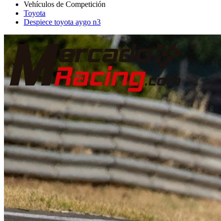
Toyota
Despiece toyota aygo n3