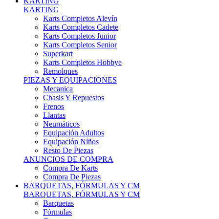
Karts Completos Alevín
Karts Completos Cadete
Karts Completos Junior
Karts Completos Senior
Superkart
Karts Completos Hobbye
Remolques
PIEZAS Y EQUIPACIONES
Mecanica
Chasis Y Repuestos
Frenos
Llantas
Neumáticos
Equipación Adultos
Equipación Niños
Resto De Piezas
ANUNCIOS DE COMPRA
Compra De Karts
Compra De Piezas
BARQUETAS, FÓRMULAS Y CM
BARQUETAS, FÓRMULAS Y CM
Barquetas
Fórmulas
Cm
Prototipos