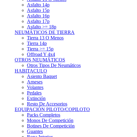
Asfalto 15p
Asfalto 16p
Asfalto 17p
Asfalto >= 18p
NEUMÁTICOS DE TIERRA
Tierra 13 O Menos
Tierra 14p
Tierra >= 15p
Offroad Y 4x4
OTROS NEUMÁTICOS
Otros Tipos De Neumáticos
HABITACULO
Asiento Baquet
Arneses
Volantes
Pedales
Extinción
Resto De Accesorios
EQUIPACIÓN PILOTO/COPILOTO
Packs Completos
Monos De Competición
Botines De Competición
Guantes
Ropa Interior
Cascos