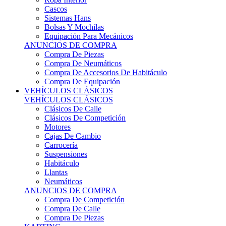
Sistemas Hans
Bolsas Y Mochilas
Equipación Para Mecánicos
ANUNCIOS DE COMPRA
Compra De Piezas
Compra De Neumáticos
Compra De Accesorios De Habitáculo
Compra De Equipación
VEHÍCULOS CLÁSICOS
VEHÍCULOS CLÁSICOS
Clásicos De Calle
Clásicos De Competición
Motores
Cajas De Cambio
Carrocería
Suspensiones
Habitáculo
Llantas
Neumáticos
ANUNCIOS DE COMPRA
Compra De Competición
Compra De Calle
Compra De Piezas
KARTING
KARTING