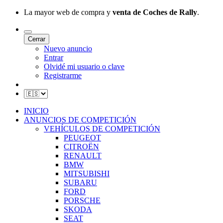
La mayor web de compra y
venta de Coches de Rally
.
Cerrar
Nuevo anuncio
Entrar
Olvidé mi usuario o clave
Registrarme
INICIO
ANUNCIOS DE COMPETICIÓN
VEHÍCULOS DE COMPETICIÓN
PEUGEOT
CITROËN
RENAULT
BMW
MITSUBISHI
SUBARU
FORD
PORSCHE
SKODA
SEAT