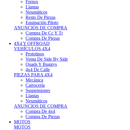
Neumáticos
Resto De Piezas
Equipación Piloto
ANUNCIOS DE COMPRA
Compra De Cc Y Tt
Compra De Piezas
4X4 Y OFFROAD
VEHÍCULOS 4X4
Prototipos
Venta De Side By Side
Quads Y Buggys
4x4 De Calle
PIEZAS PARA 4X4
Mecánica
Carrocería
Suspensiones
Llantas
Neumáticos
ANUNCIOS DE COMPRA
Compra De 4x4
Compra De Piezas
MOTOS
MOTOS
Motos De Circuito