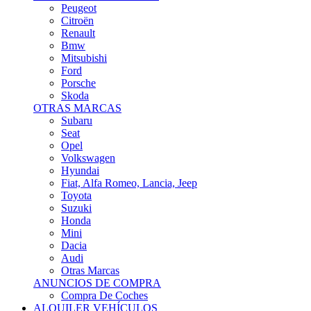
Citroën
Renault
Bmw
Mitsubishi
Ford
Porsche
Skoda
OTRAS MARCAS
Subaru
Seat
Opel
Volkswagen
Hyundai
Fiat, Alfa Romeo, Lancia, Jeep
Toyota
Suzuki
Honda
Mini
Dacia
Audi
Otras Marcas
ANUNCIOS DE COMPRA
Compra De Coches
ALQUILER VEHÍCULOS
ALQUILER VEHÍCULOS