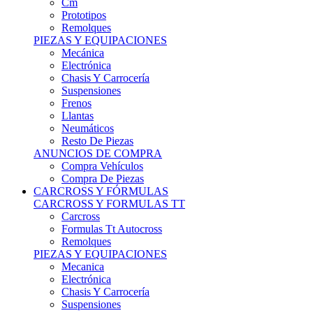
Remolques
PIEZAS Y EQUIPACIONES
Mecánica
Electrónica
Chasis Y Carrocería
Suspensiones
Frenos
Llantas
Neumáticos
Resto De Piezas
ANUNCIOS DE COMPRA
Compra Vehículos
Compra De Piezas
CARCROSS Y FÓRMULAS
CARCROSS Y FORMULAS TT
Carcross
Formulas Tt Autocross
Remolques
PIEZAS Y EQUIPACIONES
Mecanica
Electrónica
Chasis Y Carrocería
Suspensiones
Frenos
Llantas