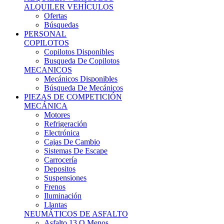
Ofertas
Búsquedas
PERSONAL
COPILOTOS
Copilotos Disponibles
Busqueda De Copilotos
MECANICOS
Mecánicos Disponibles
Búsqueda De Mecánicos
PIEZAS DE COMPETICIÓN
MECÁNICA
Motores
Refrigeración
Electrónica
Cajas De Cambio
Sistemas De Escape
Carrocería
Depositos
Suspensiones
Frenos
Iluminación
Llantas
NEUMÁTICOS DE ASFALTO
Asfalto 13 O Menos
Asfalto 14p