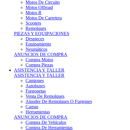
Motos Offroad
Motos R
Motos De Carretera
Scooters
Remolques
PIEZAS Y EQUIPACIONES
Despieces
Equipamiento
Neumáticos
ANUNCIOS DE COMPRA
Compra Motos
Compra Piezas
ASISTENCIA Y TALLER
ASISTENCIA Y TALLER
Camiones
Autobuses
Furgonetas
Venta De Remolques
Alquiler De Remolques O Furgones
Carpas
Herramientas
ANUNCIOS DE COMPRA
Compra De Vehículos
Compra De Herramientas