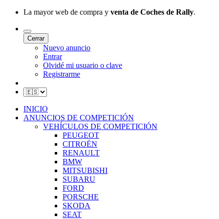
La mayor web de compra y
venta de Coches de Rally
.
Cerrar
Nuevo anuncio
Entrar
Olvidé mi usuario o clave
Registrarme
INICIO
ANUNCIOS DE COMPETICIÓN
VEHÍCULOS DE COMPETICIÓN
PEUGEOT
CITROËN
RENAULT
BMW
MITSUBISHI
SUBARU
FORD
PORSCHE
SKODA
SEAT