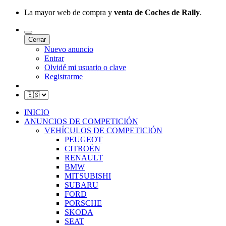
La mayor web de compra y
venta de Coches de Rally
.
Cerrar
Nuevo anuncio
Entrar
Olvidé mi usuario o clave
Registrarme
INICIO
ANUNCIOS DE COMPETICIÓN
VEHÍCULOS DE COMPETICIÓN
PEUGEOT
CITROËN
RENAULT
BMW
MITSUBISHI
SUBARU
FORD
PORSCHE
SKODA
SEAT