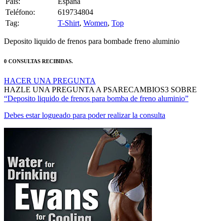
Pais:
España
Teléfono:
619734804
Tag:
T-Shirt
,
Women
,
Top
Deposito liquido de frenos para bombade freno aluminio
0 CONSULTAS RECIBIDAS.
HACER UNA PREGUNTA
HAZLE UNA PREGUNTA A PSARECAMBIOS3 SOBRE
“Deposito liquido de frenos para bomba de freno aluminio”
Debes estar logueado para poder realizar la consulta