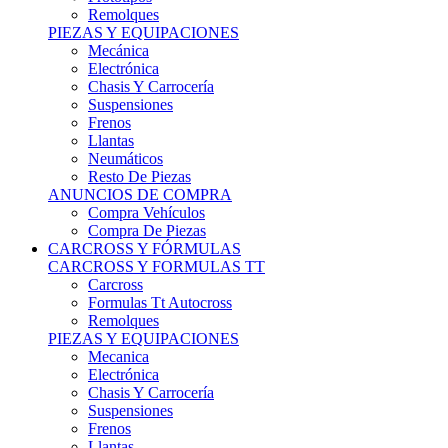
Remolques
PIEZAS Y EQUIPACIONES
Mecánica
Electrónica
Chasis Y Carrocería
Suspensiones
Frenos
Llantas
Neumáticos
Resto De Piezas
ANUNCIOS DE COMPRA
Compra Vehículos
Compra De Piezas
CARCROSS Y FÓRMULAS
CARCROSS Y FORMULAS TT
Carcross
Formulas Tt Autocross
Remolques
PIEZAS Y EQUIPACIONES
Mecanica
Electrónica
Chasis Y Carrocería
Suspensiones
Frenos
Llantas