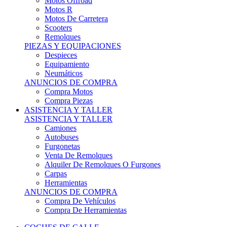
Motos Offroad
Motos R
Motos De Carretera
Scooters
Remolques
PIEZAS Y EQUIPACIONES
Despieces
Equipamiento
Neumáticos
ANUNCIOS DE COMPRA
Compra Motos
Compra Piezas
ASISTENCIA Y TALLER
ASISTENCIA Y TALLER
Camiones
Autobuses
Furgonetas
Venta De Remolques
Alquiler De Remolques O Furgones
Carpas
Herramientas
ANUNCIOS DE COMPRA
Compra De Vehículos
Compra De Herramientas