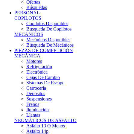
Ofertas
Búsquedas
PERSONAL
COPILOTOS
Copilotos Disponibles
Busqueda De Copilotos
MECANICOS
Mecánicos Disponibles
Búsqueda De Mecánicos
PIEZAS DE COMPETICIÓN
MECÁNICA
Motores
Refrigeración
Electrónica
Cajas De Cambio
Sistemas De Escape
Carrocería
Depositos
Suspensiones
Frenos
Iluminación
Llantas
NEUMÁTICOS DE ASFALTO
Asfalto 13 O Menos
Asfalto 14p