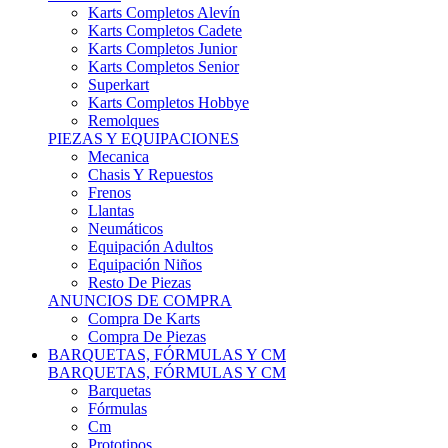
Karts Completos Alevín
Karts Completos Cadete
Karts Completos Junior
Karts Completos Senior
Superkart
Karts Completos Hobbye
Remolques
PIEZAS Y EQUIPACIONES
Mecanica
Chasis Y Repuestos
Frenos
Llantas
Neumáticos
Equipación Adultos
Equipación Niños
Resto De Piezas
ANUNCIOS DE COMPRA
Compra De Karts
Compra De Piezas
BARQUETAS, FÓRMULAS Y CM
BARQUETAS, FÓRMULAS Y CM
Barquetas
Fórmulas
Cm
Prototipos