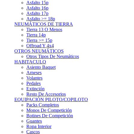
Asfalto 15p
Asfalto 16p
Asfalto 17p
Asfalto >= 18p
NEUMÁTICOS DE TIERRA
Tierra 13 O Menos
Tierra 14p
Tierra >= 15p
Offroad Y 4x4
OTROS NEUMÁTICOS
Otros Tipos De Neumáticos
HABITACULO
Asiento Baquet
Arneses
Volantes
Pedales
Extinción
Resto De Accesorios
EQUIPACIÓN PILOTO/COPILOTO
Packs Completos
Monos De Competición
Botines De Competición
Guantes
Ropa Interior
Cascos