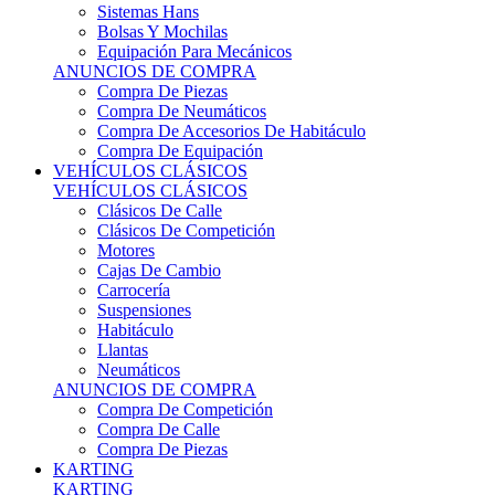
Sistemas Hans
Bolsas Y Mochilas
Equipación Para Mecánicos
ANUNCIOS DE COMPRA
Compra De Piezas
Compra De Neumáticos
Compra De Accesorios De Habitáculo
Compra De Equipación
VEHÍCULOS CLÁSICOS
VEHÍCULOS CLÁSICOS
Clásicos De Calle
Clásicos De Competición
Motores
Cajas De Cambio
Carrocería
Suspensiones
Habitáculo
Llantas
Neumáticos
ANUNCIOS DE COMPRA
Compra De Competición
Compra De Calle
Compra De Piezas
KARTING
KARTING