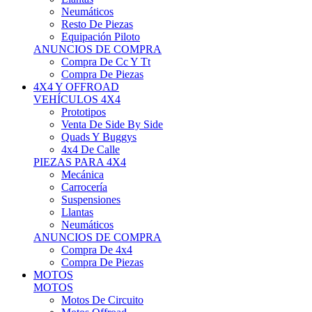
Neumáticos
Resto De Piezas
Equipación Piloto
ANUNCIOS DE COMPRA
Compra De Cc Y Tt
Compra De Piezas
4X4 Y OFFROAD
VEHÍCULOS 4X4
Prototipos
Venta De Side By Side
Quads Y Buggys
4x4 De Calle
PIEZAS PARA 4X4
Mecánica
Carrocería
Suspensiones
Llantas
Neumáticos
ANUNCIOS DE COMPRA
Compra De 4x4
Compra De Piezas
MOTOS
MOTOS
Motos De Circuito