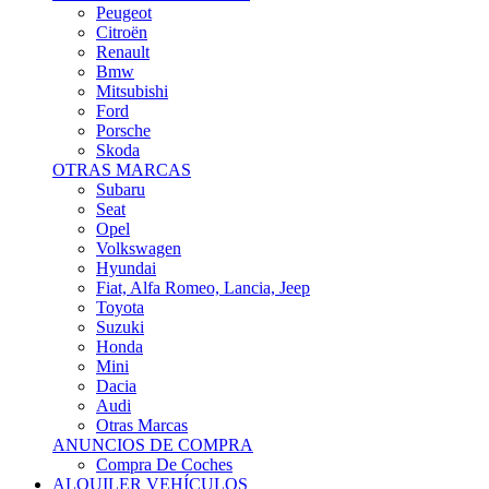
Citroën
Renault
Bmw
Mitsubishi
Ford
Porsche
Skoda
OTRAS MARCAS
Subaru
Seat
Opel
Volkswagen
Hyundai
Fiat, Alfa Romeo, Lancia, Jeep
Toyota
Suzuki
Honda
Mini
Dacia
Audi
Otras Marcas
ANUNCIOS DE COMPRA
Compra De Coches
ALQUILER VEHÍCULOS
ALQUILER VEHÍCULOS