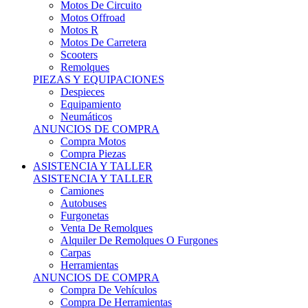
Motos Offroad
Motos R
Motos De Carretera
Scooters
Remolques
PIEZAS Y EQUIPACIONES
Despieces
Equipamiento
Neumáticos
ANUNCIOS DE COMPRA
Compra Motos
Compra Piezas
ASISTENCIA Y TALLER
ASISTENCIA Y TALLER
Camiones
Autobuses
Furgonetas
Venta De Remolques
Alquiler De Remolques O Furgones
Carpas
Herramientas
ANUNCIOS DE COMPRA
Compra De Vehículos
Compra De Herramientas