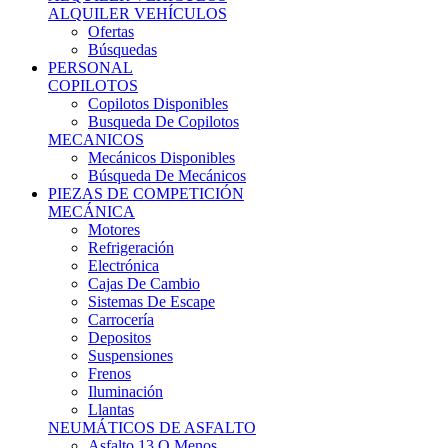
Ofertas
Búsquedas
PERSONAL
COPILOTOS
Copilotos Disponibles
Busqueda De Copilotos
MECANICOS
Mecánicos Disponibles
Búsqueda De Mecánicos
PIEZAS DE COMPETICIÓN
MECÁNICA
Motores
Refrigeración
Electrónica
Cajas De Cambio
Sistemas De Escape
Carrocería
Depositos
Suspensiones
Frenos
Iluminación
Llantas
NEUMÁTICOS DE ASFALTO
Asfalto 13 O Menos
Asfalto 14p