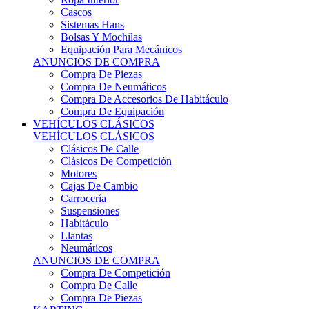
Sistemas Hans
Bolsas Y Mochilas
Equipación Para Mecánicos
ANUNCIOS DE COMPRA
Compra De Piezas
Compra De Neumáticos
Compra De Accesorios De Habitáculo
Compra De Equipación
VEHÍCULOS CLÁSICOS
VEHÍCULOS CLÁSICOS
Clásicos De Calle
Clásicos De Competición
Motores
Cajas De Cambio
Carrocería
Suspensiones
Habitáculo
Llantas
Neumáticos
ANUNCIOS DE COMPRA
Compra De Competición
Compra De Calle
Compra De Piezas
KARTING
KARTING