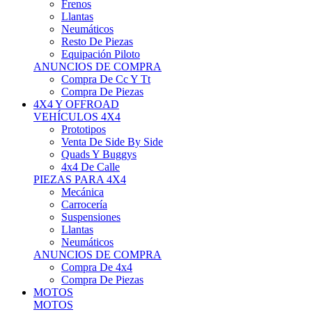
Neumáticos
Resto De Piezas
Equipación Piloto
ANUNCIOS DE COMPRA
Compra De Cc Y Tt
Compra De Piezas
4X4 Y OFFROAD
VEHÍCULOS 4X4
Prototipos
Venta De Side By Side
Quads Y Buggys
4x4 De Calle
PIEZAS PARA 4X4
Mecánica
Carrocería
Suspensiones
Llantas
Neumáticos
ANUNCIOS DE COMPRA
Compra De 4x4
Compra De Piezas
MOTOS
MOTOS
Motos De Circuito