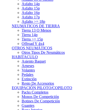
Asfalto 15p
Asfalto 16p
Asfalto 17p
Asfalto >= 18p
NEUMÁTICOS DE TIERRA
Tierra 13 O Menos
Tierra 14p
Tierra >= 15p
Offroad Y 4x4
OTROS NEUMÁTICOS
Otros Tipos De Neumáticos
HABITACULO
Asiento Baquet
Arneses
Volantes
Pedales
Extinción
Resto De Accesorios
EQUIPACIÓN PILOTO/COPILOTO
Packs Completos
Monos De Competición
Botines De Competición
Guantes
Ropa Interior
Cascos