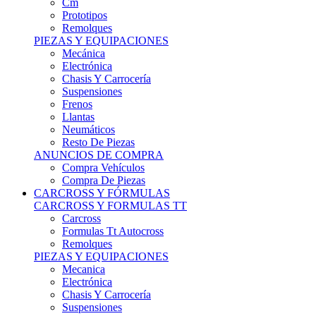
Remolques
PIEZAS Y EQUIPACIONES
Mecánica
Electrónica
Chasis Y Carrocería
Suspensiones
Frenos
Llantas
Neumáticos
Resto De Piezas
ANUNCIOS DE COMPRA
Compra Vehículos
Compra De Piezas
CARCROSS Y FÓRMULAS
CARCROSS Y FORMULAS TT
Carcross
Formulas Tt Autocross
Remolques
PIEZAS Y EQUIPACIONES
Mecanica
Electrónica
Chasis Y Carrocería
Suspensiones
Frenos
Llantas