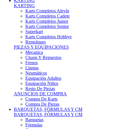
Karts Completos Alevín
Karts Completos Cadete
Karts Completos Junior
Karts Completos Senior
Superkart
Karts Completos Hobbye
Remolques
PIEZAS Y EQUIPACIONES
Mecanica
Chasis Y Repuestos
Frenos
Llantas
Neumáticos
Equipación Adultos
Equipación Niños
Resto De Piezas
ANUNCIOS DE COMPRA
Compra De Karts
Compra De Piezas
BARQUETAS, FÓRMULAS Y CM
BARQUETAS, FÓRMULAS Y CM
Barquetas
Fórmulas
Cm
Prototipos