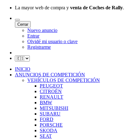
La mayor web de compra y
venta de Coches de Rally
.
Cerrar
Nuevo anuncio
Entrar
Olvidé mi usuario o clave
Registrarme
INICIO
ANUNCIOS DE COMPETICIÓN
VEHÍCULOS DE COMPETICIÓN
PEUGEOT
CITROËN
RENAULT
BMW
MITSUBISHI
SUBARU
FORD
PORSCHE
SKODA
SEAT