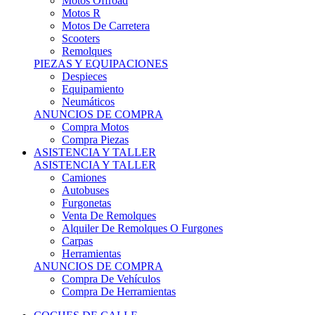
Motos Offroad
Motos R
Motos De Carretera
Scooters
Remolques
PIEZAS Y EQUIPACIONES
Despieces
Equipamiento
Neumáticos
ANUNCIOS DE COMPRA
Compra Motos
Compra Piezas
ASISTENCIA Y TALLER
ASISTENCIA Y TALLER
Camiones
Autobuses
Furgonetas
Venta De Remolques
Alquiler De Remolques O Furgones
Carpas
Herramientas
ANUNCIOS DE COMPRA
Compra De Vehículos
Compra De Herramientas