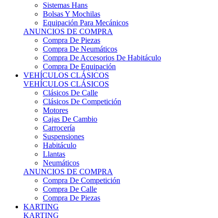
Sistemas Hans
Bolsas Y Mochilas
Equipación Para Mecánicos
ANUNCIOS DE COMPRA
Compra De Piezas
Compra De Neumáticos
Compra De Accesorios De Habitáculo
Compra De Equipación
VEHÍCULOS CLÁSICOS
VEHÍCULOS CLÁSICOS
Clásicos De Calle
Clásicos De Competición
Motores
Cajas De Cambio
Carrocería
Suspensiones
Habitáculo
Llantas
Neumáticos
ANUNCIOS DE COMPRA
Compra De Competición
Compra De Calle
Compra De Piezas
KARTING
KARTING