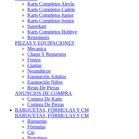
Karts Completos Alevín
Karts Completos Cadete
Karts Completos Junior
Karts Completos Senior
Superkart
Karts Completos Hobbye
Remolques
PIEZAS Y EQUIPACIONES
Mecanica
Chasis Y Repuestos
Frenos
Llantas
Neumáticos
Equipación Adultos
Equipación Niños
Resto De Piezas
ANUNCIOS DE COMPRA
Compra De Karts
Compra De Piezas
BARQUETAS, FÓRMULAS Y CM
BARQUETAS, FÓRMULAS Y CM
Barquetas
Fórmulas
Cm
Prototipos