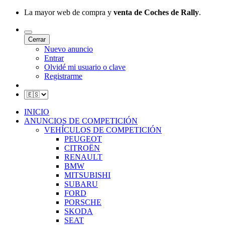
La mayor web de compra y
venta de Coches de Rally
.
Cerrar
Nuevo anuncio
Entrar
Olvidé mi usuario o clave
Registrarme
INICIO
ANUNCIOS DE COMPETICIÓN
VEHÍCULOS DE COMPETICIÓN
PEUGEOT
CITROËN
RENAULT
BMW
MITSUBISHI
SUBARU
FORD
PORSCHE
SKODA
SEAT