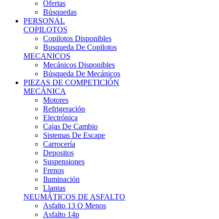
Ofertas
Búsquedas
PERSONAL
COPILOTOS
Copilotos Disponibles
Busqueda De Copilotos
MECANICOS
Mecánicos Disponibles
Búsqueda De Mecánicos
PIEZAS DE COMPETICIÓN
MECÁNICA
Motores
Refrigeración
Electrónica
Cajas De Cambio
Sistemas De Escape
Carrocería
Depositos
Suspensiones
Frenos
Iluminación
Llantas
NEUMÁTICOS DE ASFALTO
Asfalto 13 O Menos
Asfalto 14p