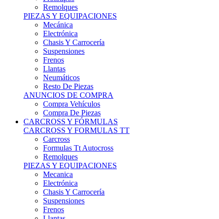
Remolques
PIEZAS Y EQUIPACIONES
Mecánica
Electrónica
Chasis Y Carrocería
Suspensiones
Frenos
Llantas
Neumáticos
Resto De Piezas
ANUNCIOS DE COMPRA
Compra Vehículos
Compra De Piezas
CARCROSS Y FÓRMULAS
CARCROSS Y FORMULAS TT
Carcross
Formulas Tt Autocross
Remolques
PIEZAS Y EQUIPACIONES
Mecanica
Electrónica
Chasis Y Carrocería
Suspensiones
Frenos
Llantas