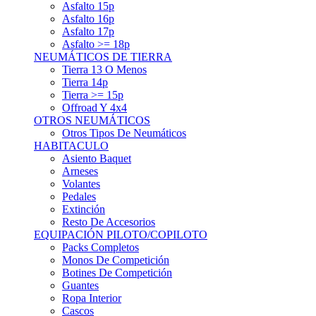
Asfalto 15p
Asfalto 16p
Asfalto 17p
Asfalto >= 18p
NEUMÁTICOS DE TIERRA
Tierra 13 O Menos
Tierra 14p
Tierra >= 15p
Offroad Y 4x4
OTROS NEUMÁTICOS
Otros Tipos De Neumáticos
HABITACULO
Asiento Baquet
Arneses
Volantes
Pedales
Extinción
Resto De Accesorios
EQUIPACIÓN PILOTO/COPILOTO
Packs Completos
Monos De Competición
Botines De Competición
Guantes
Ropa Interior
Cascos