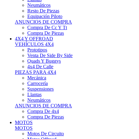
Neumáticos
Resto De Piezas
Equipación Piloto
ANUNCIOS DE COMPRA
Compra De Cc Y Tt
Compra De Piezas
4X4 Y OFFROAD
VEHÍCULOS 4X4
Prototipos
Venta De Side By Side
Quads Y Buggys
4x4 De Calle
PIEZAS PARA 4X4
Mecánica
Carrocería
Suspensiones
Llantas
Neumáticos
ANUNCIOS DE COMPRA
Compra De 4x4
Compra De Piezas
MOTOS
MOTOS
Motos De Circuito