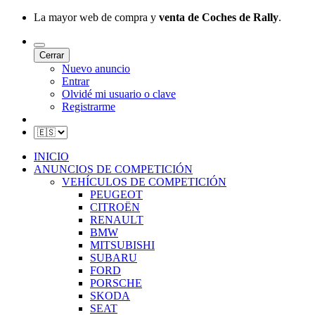
La mayor web de compra y
venta de Coches de Rally
.
Cerrar
Nuevo anuncio
Entrar
Olvidé mi usuario o clave
Registrarme
INICIO
ANUNCIOS DE COMPETICIÓN
VEHÍCULOS DE COMPETICIÓN
PEUGEOT
CITROËN
RENAULT
BMW
MITSUBISHI
SUBARU
FORD
PORSCHE
SKODA
SEAT