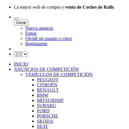
La mayor web de compra y
venta de Coches de Rally
.
Cerrar
Nuevo anuncio
Entrar
Olvidé mi usuario o clave
Registrarme
INICIO
ANUNCIOS DE COMPETICIÓN
VEHÍCULOS DE COMPETICIÓN
PEUGEOT
CITROËN
RENAULT
BMW
MITSUBISHI
SUBARU
FORD
PORSCHE
SKODA
SEAT