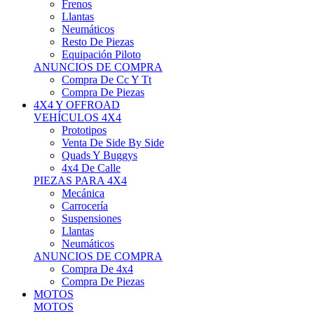
Neumáticos
Resto De Piezas
Equipación Piloto
ANUNCIOS DE COMPRA
Compra De Cc Y Tt
Compra De Piezas
4X4 Y OFFROAD
VEHÍCULOS 4X4
Prototipos
Venta De Side By Side
Quads Y Buggys
4x4 De Calle
PIEZAS PARA 4X4
Mecánica
Carrocería
Suspensiones
Llantas
Neumáticos
ANUNCIOS DE COMPRA
Compra De 4x4
Compra De Piezas
MOTOS
MOTOS
Motos De Circuito