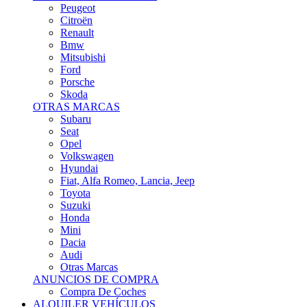
Citroën
Renault
Bmw
Mitsubishi
Ford
Porsche
Skoda
OTRAS MARCAS
Subaru
Seat
Opel
Volkswagen
Hyundai
Fiat, Alfa Romeo, Lancia, Jeep
Toyota
Suzuki
Honda
Mini
Dacia
Audi
Otras Marcas
ANUNCIOS DE COMPRA
Compra De Coches
ALQUILER VEHÍCULOS
ALQUILER VEHÍCULOS