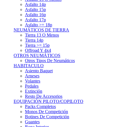
Asfalto 15p
Asfalto 16p
Asfalto 17p
Asfalto >= 18p
NEUMÁTICOS DE TIERRA
Tierra 13 O Menos
Tierra 14p
Tierra >= 15p
Offroad Y 4x4
OTROS NEUMÁTICOS
Otros Tipos De Neumáticos
HABITACULO
Asiento Baquet
Arneses
Volantes
Pedales
Extinción
Resto De Accesorios
EQUIPACIÓN PILOTO/COPILOTO
Packs Completos
Monos De Competición
Botines De Competición
Guantes
Ropa Interior
Cascos