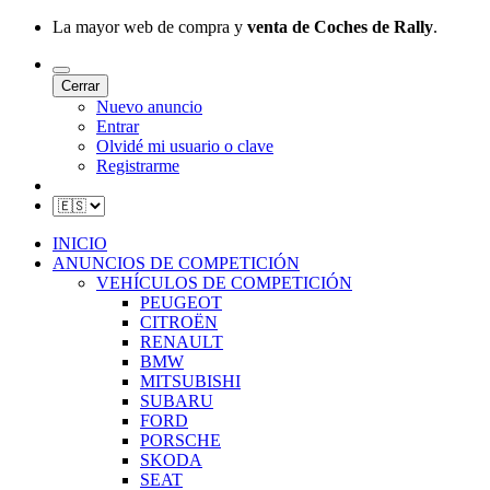
La mayor web de compra y
venta de Coches de Rally
.
Cerrar
Nuevo anuncio
Entrar
Olvidé mi usuario o clave
Registrarme
INICIO
ANUNCIOS DE COMPETICIÓN
VEHÍCULOS DE COMPETICIÓN
PEUGEOT
CITROËN
RENAULT
BMW
MITSUBISHI
SUBARU
FORD
PORSCHE
SKODA
SEAT