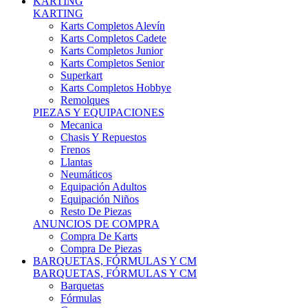
Karts Completos Alevín
Karts Completos Cadete
Karts Completos Junior
Karts Completos Senior
Superkart
Karts Completos Hobbye
Remolques
PIEZAS Y EQUIPACIONES
Mecanica
Chasis Y Repuestos
Frenos
Llantas
Neumáticos
Equipación Adultos
Equipación Niños
Resto De Piezas
ANUNCIOS DE COMPRA
Compra De Karts
Compra De Piezas
BARQUETAS, FÓRMULAS Y CM
BARQUETAS, FÓRMULAS Y CM
Barquetas
Fórmulas
Cm
Prototipos