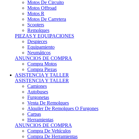
Motos Offroad
Motos R
Motos De Carretera
Scooters
Remolques
PIEZAS Y EQUIPACIONES
Despieces
Equipamiento
Neumáticos
ANUNCIOS DE COMPRA
Compra Motos
Compra Piezas
ASISTENCIA Y TALLER
ASISTENCIA Y TALLER
Camiones
Autobuses
Furgonetas
Venta De Remolques
Alquiler De Remolques O Furgones
Carpas
Herramientas
ANUNCIOS DE COMPRA
Compra De Vehículos
Compra De Herramientas