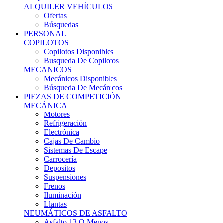
Ofertas
Búsquedas
PERSONAL
COPILOTOS
Copilotos Disponibles
Busqueda De Copilotos
MECANICOS
Mecánicos Disponibles
Búsqueda De Mecánicos
PIEZAS DE COMPETICIÓN
MECÁNICA
Motores
Refrigeración
Electrónica
Cajas De Cambio
Sistemas De Escape
Carrocería
Depositos
Suspensiones
Frenos
Iluminación
Llantas
NEUMÁTICOS DE ASFALTO
Asfalto 13 O Menos
Asfalto 14p