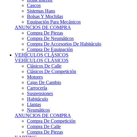
Sistemas Hans
Bolsas Y Mochilas
Equipación Para Mecánicos
ANUNCIOS DE COMPRA
Compra De Piezas
Compra De Neumáticos
Compra De Accesorios De Habitáculo
Compra De Equipación
VEHÍCULOS CLÁSICOS
VEHÍCULOS CLÁSICOS
Clásicos De Calle
Clásicos De Competición
Motores
Cajas De Cambio
Carrocería
Suspensiones
Habitáculo
Llantas
Neumáticos
ANUNCIOS DE COMPRA
Compra De Competición
Compra De Calle
Compra De Piezas
KARTING
KARTING