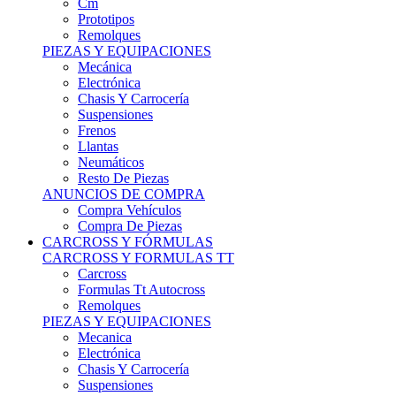
Remolques
PIEZAS Y EQUIPACIONES
Mecánica
Electrónica
Chasis Y Carrocería
Suspensiones
Frenos
Llantas
Neumáticos
Resto De Piezas
ANUNCIOS DE COMPRA
Compra Vehículos
Compra De Piezas
CARCROSS Y FÓRMULAS
CARCROSS Y FORMULAS TT
Carcross
Formulas Tt Autocross
Remolques
PIEZAS Y EQUIPACIONES
Mecanica
Electrónica
Chasis Y Carrocería
Suspensiones
Frenos
Llantas