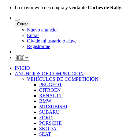
La mayor web de compra y
venta de Coches de Rally
.
Cerrar
Nuevo anuncio
Entrar
Olvidé mi usuario o clave
Registrarme
INICIO
ANUNCIOS DE COMPETICIÓN
VEHÍCULOS DE COMPETICIÓN
PEUGEOT
CITROËN
RENAULT
BMW
MITSUBISHI
SUBARU
FORD
PORSCHE
SKODA
SEAT