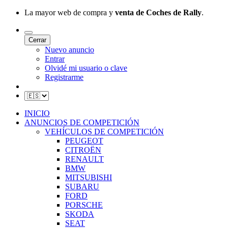
La mayor web de compra y
venta de Coches de Rally
.
Cerrar
Nuevo anuncio
Entrar
Olvidé mi usuario o clave
Registrarme
INICIO
ANUNCIOS DE COMPETICIÓN
VEHÍCULOS DE COMPETICIÓN
PEUGEOT
CITROËN
RENAULT
BMW
MITSUBISHI
SUBARU
FORD
PORSCHE
SKODA
SEAT