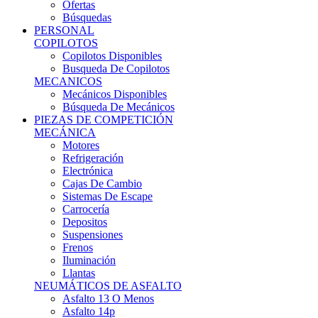
Ofertas
Búsquedas
PERSONAL
COPILOTOS
Copilotos Disponibles
Busqueda De Copilotos
MECANICOS
Mecánicos Disponibles
Búsqueda De Mecánicos
PIEZAS DE COMPETICIÓN
MECÁNICA
Motores
Refrigeración
Electrónica
Cajas De Cambio
Sistemas De Escape
Carrocería
Depositos
Suspensiones
Frenos
Iluminación
Llantas
NEUMÁTICOS DE ASFALTO
Asfalto 13 O Menos
Asfalto 14p