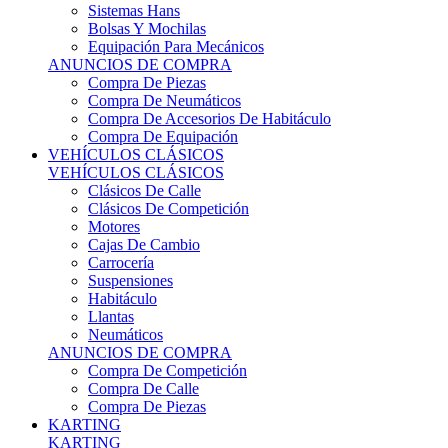
Sistemas Hans
Bolsas Y Mochilas
Equipación Para Mecánicos
ANUNCIOS DE COMPRA
Compra De Piezas
Compra De Neumáticos
Compra De Accesorios De Habitáculo
Compra De Equipación
VEHÍCULOS CLÁSICOS
VEHÍCULOS CLÁSICOS
Clásicos De Calle
Clásicos De Competición
Motores
Cajas De Cambio
Carrocería
Suspensiones
Habitáculo
Llantas
Neumáticos
ANUNCIOS DE COMPRA
Compra De Competición
Compra De Calle
Compra De Piezas
KARTING
KARTING