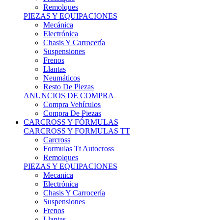
Remolques
PIEZAS Y EQUIPACIONES
Mecánica
Electrónica
Chasis Y Carrocería
Suspensiones
Frenos
Llantas
Neumáticos
Resto De Piezas
ANUNCIOS DE COMPRA
Compra Vehículos
Compra De Piezas
CARCROSS Y FÓRMULAS
CARCROSS Y FORMULAS TT
Carcross
Formulas Tt Autocross
Remolques
PIEZAS Y EQUIPACIONES
Mecanica
Electrónica
Chasis Y Carrocería
Suspensiones
Frenos
Llantas