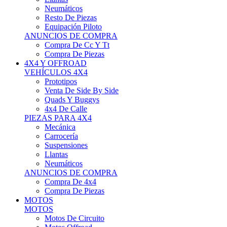
Neumáticos
Resto De Piezas
Equipación Piloto
ANUNCIOS DE COMPRA
Compra De Cc Y Tt
Compra De Piezas
4X4 Y OFFROAD
VEHÍCULOS 4X4
Prototipos
Venta De Side By Side
Quads Y Buggys
4x4 De Calle
PIEZAS PARA 4X4
Mecánica
Carrocería
Suspensiones
Llantas
Neumáticos
ANUNCIOS DE COMPRA
Compra De 4x4
Compra De Piezas
MOTOS
MOTOS
Motos De Circuito