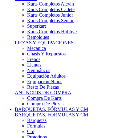
Karts Completos Alevín
Karts Completos Cadete
Karts Completos Junior
Karts Completos Senior
Superkart
Karts Completos Hobbye
Remolques
PIEZAS Y EQUIPACIONES
Mecanica
Chasis Y Repuestos
Frenos
Llantas
Neumáticos
Equipación Adultos
Equipación Niños
Resto De Piezas
ANUNCIOS DE COMPRA
Compra De Karts
Compra De Piezas
BARQUETAS, FÓRMULAS Y CM
BARQUETAS, FÓRMULAS Y CM
Barquetas
Fórmulas
Cm
Prototipos