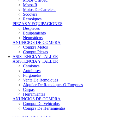
Motos Offroad
Motos R
Motos De Carretera
Scooters
Remolques
PIEZAS Y EQUIPACIONES
Despieces
Equipamiento
Neumáticos
ANUNCIOS DE COMPRA
Compra Motos
Compra Piezas
ASISTENCIA Y TALLER
ASISTENCIA Y TALLER
Camiones
Autobuses
Furgonetas
Venta De Remolques
Alquiler De Remolques O Furgones
Carpas
Herramientas
ANUNCIOS DE COMPRA
Compra De Vehículos
Compra De Herramientas