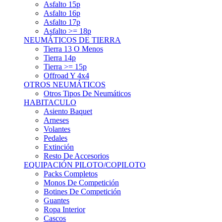
Asfalto 15p
Asfalto 16p
Asfalto 17p
Asfalto >= 18p
NEUMÁTICOS DE TIERRA
Tierra 13 O Menos
Tierra 14p
Tierra >= 15p
Offroad Y 4x4
OTROS NEUMÁTICOS
Otros Tipos De Neumáticos
HABITACULO
Asiento Baquet
Arneses
Volantes
Pedales
Extinción
Resto De Accesorios
EQUIPACIÓN PILOTO/COPILOTO
Packs Completos
Monos De Competición
Botines De Competición
Guantes
Ropa Interior
Cascos