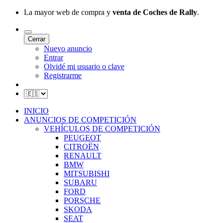
La mayor web de compra y
venta de Coches de Rally
.
Cerrar
Nuevo anuncio
Entrar
Olvidé mi usuario o clave
Registrarme
INICIO
ANUNCIOS DE COMPETICIÓN
VEHÍCULOS DE COMPETICIÓN
PEUGEOT
CITROËN
RENAULT
BMW
MITSUBISHI
SUBARU
FORD
PORSCHE
SKODA
SEAT