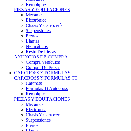
Remolques
PIEZAS Y EQUIPACIONES
Mecánica
Electrónica
Chasis Y Carrocería
Suspensiones
Frenos
Llantas
Neumáticos
Resto De Piezas
ANUNCIOS DE COMPRA
Compra Vehículos
Compra De Piezas
CARCROSS Y FÓRMULAS
CARCROSS Y FORMULAS TT
Carcross
Formulas Tt Autocross
Remolques
PIEZAS Y EQUIPACIONES
Mecanica
Electrónica
Chasis Y Carrocería
Suspensiones
Frenos
Llantas