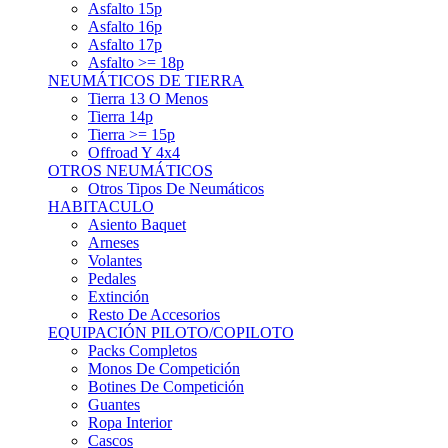
Asfalto 15p
Asfalto 16p
Asfalto 17p
Asfalto >= 18p
NEUMÁTICOS DE TIERRA
Tierra 13 O Menos
Tierra 14p
Tierra >= 15p
Offroad Y 4x4
OTROS NEUMÁTICOS
Otros Tipos De Neumáticos
HABITACULO
Asiento Baquet
Arneses
Volantes
Pedales
Extinción
Resto De Accesorios
EQUIPACIÓN PILOTO/COPILOTO
Packs Completos
Monos De Competición
Botines De Competición
Guantes
Ropa Interior
Cascos