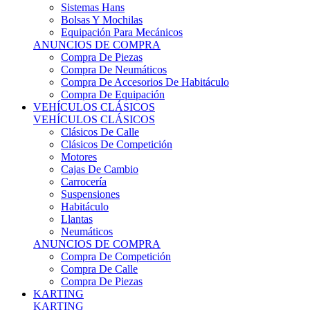
Sistemas Hans
Bolsas Y Mochilas
Equipación Para Mecánicos
ANUNCIOS DE COMPRA
Compra De Piezas
Compra De Neumáticos
Compra De Accesorios De Habitáculo
Compra De Equipación
VEHÍCULOS CLÁSICOS
VEHÍCULOS CLÁSICOS
Clásicos De Calle
Clásicos De Competición
Motores
Cajas De Cambio
Carrocería
Suspensiones
Habitáculo
Llantas
Neumáticos
ANUNCIOS DE COMPRA
Compra De Competición
Compra De Calle
Compra De Piezas
KARTING
KARTING