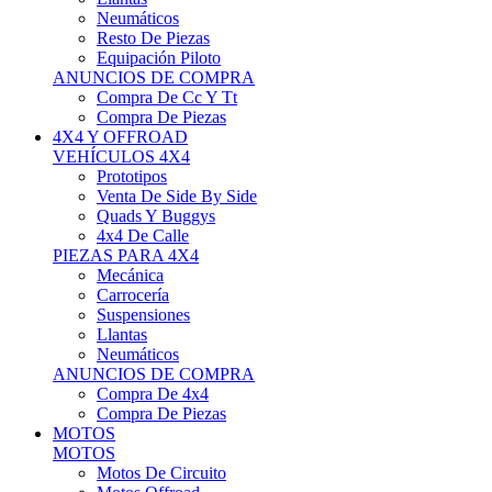
Neumáticos
Resto De Piezas
Equipación Piloto
ANUNCIOS DE COMPRA
Compra De Cc Y Tt
Compra De Piezas
4X4 Y OFFROAD
VEHÍCULOS 4X4
Prototipos
Venta De Side By Side
Quads Y Buggys
4x4 De Calle
PIEZAS PARA 4X4
Mecánica
Carrocería
Suspensiones
Llantas
Neumáticos
ANUNCIOS DE COMPRA
Compra De 4x4
Compra De Piezas
MOTOS
MOTOS
Motos De Circuito