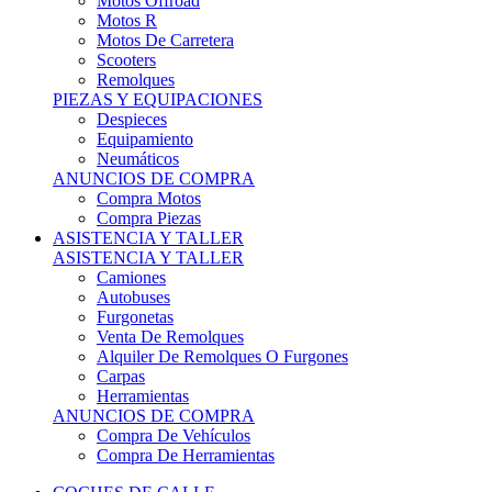
Motos Offroad
Motos R
Motos De Carretera
Scooters
Remolques
PIEZAS Y EQUIPACIONES
Despieces
Equipamiento
Neumáticos
ANUNCIOS DE COMPRA
Compra Motos
Compra Piezas
ASISTENCIA Y TALLER
ASISTENCIA Y TALLER
Camiones
Autobuses
Furgonetas
Venta De Remolques
Alquiler De Remolques O Furgones
Carpas
Herramientas
ANUNCIOS DE COMPRA
Compra De Vehículos
Compra De Herramientas