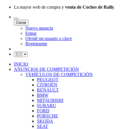
La mayor web de compra y
venta de Coches de Rally
.
Cerrar
Nuevo anuncio
Entrar
Olvidé mi usuario o clave
Registrarme
INICIO
ANUNCIOS DE COMPETICIÓN
VEHÍCULOS DE COMPETICIÓN
PEUGEOT
CITROËN
RENAULT
BMW
MITSUBISHI
SUBARU
FORD
PORSCHE
SKODA
SEAT