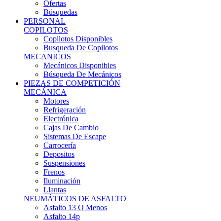
Ofertas
Búsquedas
PERSONAL
COPILOTOS
Copilotos Disponibles
Busqueda De Copilotos
MECANICOS
Mecánicos Disponibles
Búsqueda De Mecánicos
PIEZAS DE COMPETICIÓN
MECÁNICA
Motores
Refrigeración
Electrónica
Cajas De Cambio
Sistemas De Escape
Carrocería
Depositos
Suspensiones
Frenos
Iluminación
Llantas
NEUMÁTICOS DE ASFALTO
Asfalto 13 O Menos
Asfalto 14p