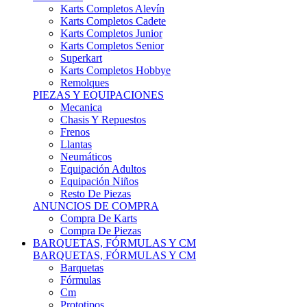
Karts Completos Alevín
Karts Completos Cadete
Karts Completos Junior
Karts Completos Senior
Superkart
Karts Completos Hobbye
Remolques
PIEZAS Y EQUIPACIONES
Mecanica
Chasis Y Repuestos
Frenos
Llantas
Neumáticos
Equipación Adultos
Equipación Niños
Resto De Piezas
ANUNCIOS DE COMPRA
Compra De Karts
Compra De Piezas
BARQUETAS, FÓRMULAS Y CM
BARQUETAS, FÓRMULAS Y CM
Barquetas
Fórmulas
Cm
Prototipos