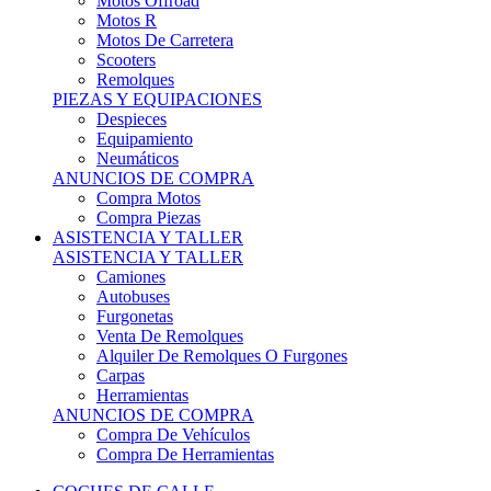
Motos Offroad
Motos R
Motos De Carretera
Scooters
Remolques
PIEZAS Y EQUIPACIONES
Despieces
Equipamiento
Neumáticos
ANUNCIOS DE COMPRA
Compra Motos
Compra Piezas
ASISTENCIA Y TALLER
ASISTENCIA Y TALLER
Camiones
Autobuses
Furgonetas
Venta De Remolques
Alquiler De Remolques O Furgones
Carpas
Herramientas
ANUNCIOS DE COMPRA
Compra De Vehículos
Compra De Herramientas