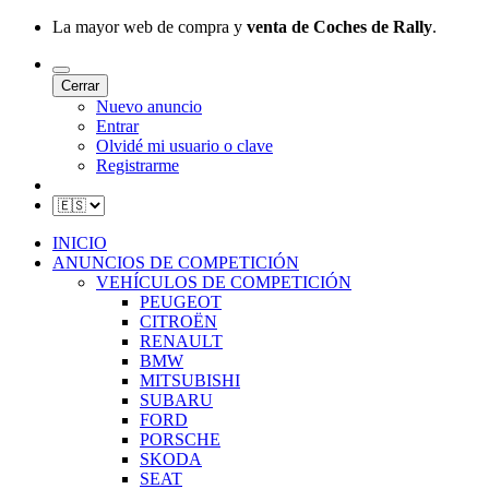
La mayor web de compra y
venta de Coches de Rally
.
Cerrar
Nuevo anuncio
Entrar
Olvidé mi usuario o clave
Registrarme
INICIO
ANUNCIOS DE COMPETICIÓN
VEHÍCULOS DE COMPETICIÓN
PEUGEOT
CITROËN
RENAULT
BMW
MITSUBISHI
SUBARU
FORD
PORSCHE
SKODA
SEAT