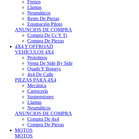
Neumáticos
Resto De Piezas
Equipación Piloto
ANUNCIOS DE COMPRA
Compra De Cc Y Tt
Compra De Piezas
4X4 Y OFFROAD
VEHÍCULOS 4X4
Prototipos
Venta De Side By Side
Quads Y Buggys
4x4 De Calle
PIEZAS PARA 4X4
Mecánica
Carrocería
Suspensiones
Llantas
Neumáticos
ANUNCIOS DE COMPRA
Compra De 4x4
Compra De Piezas
MOTOS
MOTOS
Motos De Circuito