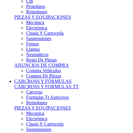
Remolques
PIEZAS Y EQUIPACIONES
Mecánica
Electrónica
Chasis Y Carrocería
Suspensiones
Frenos
Llantas
Neumáticos
Resto De Piezas
ANUNCIOS DE COMPRA
Compra Vehículos
Compra De Piezas
CARCROSS Y FÓRMULAS
CARCROSS Y FORMULAS TT
Carcross
Formulas Tt Autocross
Remolques
PIEZAS Y EQUIPACIONES
Mecanica
Electrónica
Chasis Y Carrocería
Suspensiones
Frenos
Llantas