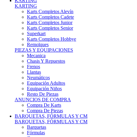
Karts Completos Alevín
Karts Completos Cadete
Karts Completos Junior
Karts Completos Senior
Superkart
Karts Completos Hobbye
Remolques
PIEZAS Y EQUIPACIONES
Mecanica
Chasis Y Repuestos
Frenos
Llantas
Neumáticos
Equipación Adultos
Equipación Niños
Resto De Piezas
ANUNCIOS DE COMPRA
Compra De Karts
Compra De Piezas
BARQUETAS, FÓRMULAS Y CM
BARQUETAS, FÓRMULAS Y CM
Barquetas
Fórmulas
Cm
Prototipos