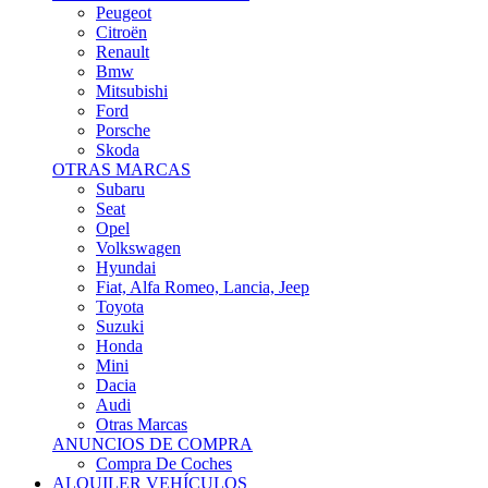
Citroën
Renault
Bmw
Mitsubishi
Ford
Porsche
Skoda
OTRAS MARCAS
Subaru
Seat
Opel
Volkswagen
Hyundai
Fiat, Alfa Romeo, Lancia, Jeep
Toyota
Suzuki
Honda
Mini
Dacia
Audi
Otras Marcas
ANUNCIOS DE COMPRA
Compra De Coches
ALQUILER VEHÍCULOS
ALQUILER VEHÍCULOS