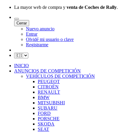
La mayor web de compra y
venta de Coches de Rally
.
Cerrar
Nuevo anuncio
Entrar
Olvidé mi usuario o clave
Registrarme
INICIO
ANUNCIOS DE COMPETICIÓN
VEHÍCULOS DE COMPETICIÓN
PEUGEOT
CITROËN
RENAULT
BMW
MITSUBISHI
SUBARU
FORD
PORSCHE
SKODA
SEAT