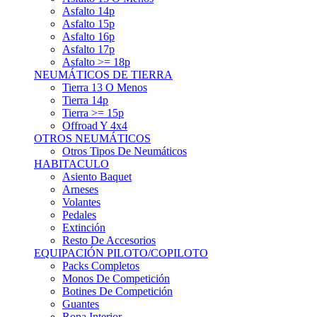
Asfalto 15p
Asfalto 16p
Asfalto 17p
Asfalto >= 18p
NEUMÁTICOS DE TIERRA
Tierra 13 O Menos
Tierra 14p
Tierra >= 15p
Offroad Y 4x4
OTROS NEUMÁTICOS
Otros Tipos De Neumáticos
HABITACULO
Asiento Baquet
Arneses
Volantes
Pedales
Extinción
Resto De Accesorios
EQUIPACIÓN PILOTO/COPILOTO
Packs Completos
Monos De Competición
Botines De Competición
Guantes
Ropa Interior
Cascos