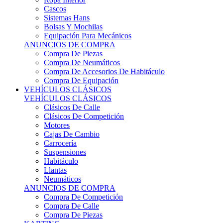
Sistemas Hans
Bolsas Y Mochilas
Equipación Para Mecánicos
ANUNCIOS DE COMPRA
Compra De Piezas
Compra De Neumáticos
Compra De Accesorios De Habitáculo
Compra De Equipación
VEHÍCULOS CLÁSICOS
VEHÍCULOS CLÁSICOS
Clásicos De Calle
Clásicos De Competición
Motores
Cajas De Cambio
Carrocería
Suspensiones
Habitáculo
Llantas
Neumáticos
ANUNCIOS DE COMPRA
Compra De Competición
Compra De Calle
Compra De Piezas
KARTING
KARTING