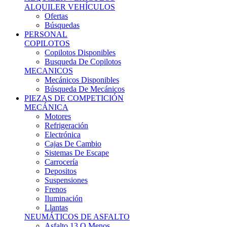
Ofertas
Búsquedas
PERSONAL
COPILOTOS
Copilotos Disponibles
Busqueda De Copilotos
MECANICOS
Mecánicos Disponibles
Búsqueda De Mecánicos
PIEZAS DE COMPETICIÓN
MECÁNICA
Motores
Refrigeración
Electrónica
Cajas De Cambio
Sistemas De Escape
Carrocería
Depositos
Suspensiones
Frenos
Iluminación
Llantas
NEUMÁTICOS DE ASFALTO
Asfalto 13 O Menos
Asfalto 14p