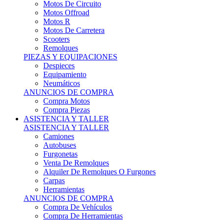
Motos Offroad
Motos R
Motos De Carretera
Scooters
Remolques
PIEZAS Y EQUIPACIONES
Despieces
Equipamiento
Neumáticos
ANUNCIOS DE COMPRA
Compra Motos
Compra Piezas
ASISTENCIA Y TALLER
ASISTENCIA Y TALLER
Camiones
Autobuses
Furgonetas
Venta De Remolques
Alquiler De Remolques O Furgones
Carpas
Herramientas
ANUNCIOS DE COMPRA
Compra De Vehículos
Compra De Herramientas