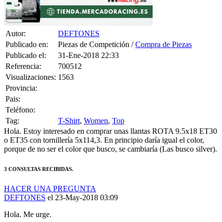
Autor:
DEFTONES
Publicado en:
Piezas de Competición /
Compra de Piezas
Publicado el:
31-Ene-2018 22:33
Referencia:
700512
Visualizaciones:
1563
Provincia:
Pais:
Teléfono:
Tag:
T-Shirt
,
Women
,
Top
Hola. Estoy interesado en comprar unas llantas ROTA 9.5x18 ET30
o ET35 con tornillería 5x114,3. En principio daría igual el color,
porque de no ser el color que busco, se cambiaría (Las busco silver).
3 CONSULTAS RECIBIDAS.
HACER UNA PREGUNTA
DEFTONES
el 23-May-2018 03:09
Hola. Me urge.
DAVIDBV
el 03-Feb-2018 19:15