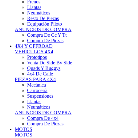
Neumáticos
Resto De Piezas
Equipación Piloto
ANUNCIOS DE COMPRA
Compra De Cc Y Tt
Compra De Piezas
4X4 Y OFFROAD
VEHÍCULOS 4X4
Prototipos
Venta De Side By Side
Quads Y Buggys
4x4 De Calle
PIEZAS PARA 4X4
Mecánica
Carrocería
Suspensiones
Llantas
Neumáticos
ANUNCIOS DE COMPRA
Compra De 4x4
Compra De Piezas
MOTOS
MOTOS
Motos De Circuito