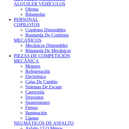
Ofertas
Búsquedas
PERSONAL
COPILOTOS
Copilotos Disponibles
Busqueda De Copilotos
MECANICOS
Mecánicos Disponibles
Búsqueda De Mecánicos
PIEZAS DE COMPETICIÓN
MECÁNICA
Motores
Refrigeración
Electrónica
Cajas De Cambio
Sistemas De Escape
Carrocería
Depositos
Suspensiones
Frenos
Iluminación
Llantas
NEUMÁTICOS DE ASFALTO
Asfalto 13 O Menos
Asfalto 14p