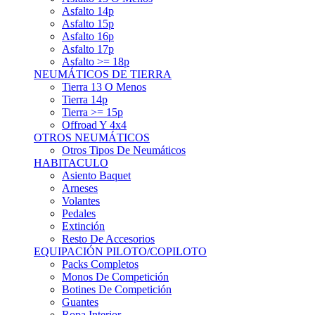
Asfalto 15p
Asfalto 16p
Asfalto 17p
Asfalto >= 18p
NEUMÁTICOS DE TIERRA
Tierra 13 O Menos
Tierra 14p
Tierra >= 15p
Offroad Y 4x4
OTROS NEUMÁTICOS
Otros Tipos De Neumáticos
HABITACULO
Asiento Baquet
Arneses
Volantes
Pedales
Extinción
Resto De Accesorios
EQUIPACIÓN PILOTO/COPILOTO
Packs Completos
Monos De Competición
Botines De Competición
Guantes
Ropa Interior
Cascos