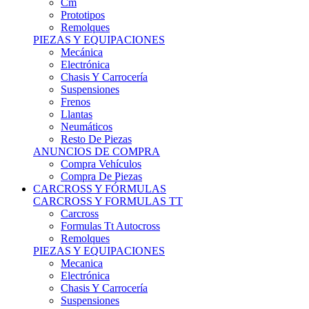
Remolques
PIEZAS Y EQUIPACIONES
Mecánica
Electrónica
Chasis Y Carrocería
Suspensiones
Frenos
Llantas
Neumáticos
Resto De Piezas
ANUNCIOS DE COMPRA
Compra Vehículos
Compra De Piezas
CARCROSS Y FÓRMULAS
CARCROSS Y FORMULAS TT
Carcross
Formulas Tt Autocross
Remolques
PIEZAS Y EQUIPACIONES
Mecanica
Electrónica
Chasis Y Carrocería
Suspensiones
Frenos
Llantas