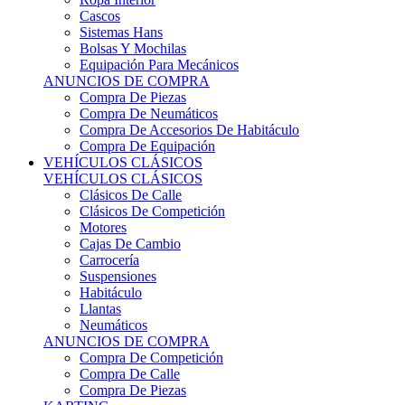
Sistemas Hans
Bolsas Y Mochilas
Equipación Para Mecánicos
ANUNCIOS DE COMPRA
Compra De Piezas
Compra De Neumáticos
Compra De Accesorios De Habitáculo
Compra De Equipación
VEHÍCULOS CLÁSICOS
VEHÍCULOS CLÁSICOS
Clásicos De Calle
Clásicos De Competición
Motores
Cajas De Cambio
Carrocería
Suspensiones
Habitáculo
Llantas
Neumáticos
ANUNCIOS DE COMPRA
Compra De Competición
Compra De Calle
Compra De Piezas
KARTING
KARTING