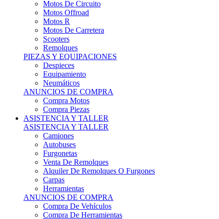
Motos Offroad
Motos R
Motos De Carretera
Scooters
Remolques
PIEZAS Y EQUIPACIONES
Despieces
Equipamiento
Neumáticos
ANUNCIOS DE COMPRA
Compra Motos
Compra Piezas
ASISTENCIA Y TALLER
ASISTENCIA Y TALLER
Camiones
Autobuses
Furgonetas
Venta De Remolques
Alquiler De Remolques O Furgones
Carpas
Herramientas
ANUNCIOS DE COMPRA
Compra De Vehículos
Compra De Herramientas