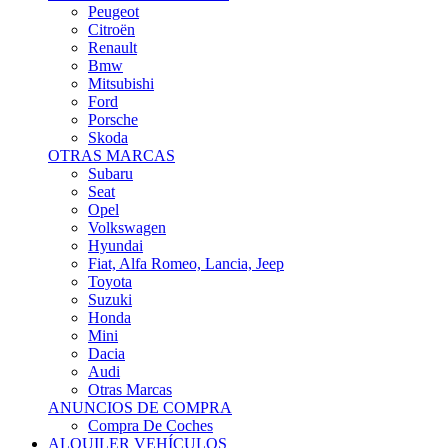
Citroën
Renault
Bmw
Mitsubishi
Ford
Porsche
Skoda
OTRAS MARCAS
Subaru
Seat
Opel
Volkswagen
Hyundai
Fiat, Alfa Romeo, Lancia, Jeep
Toyota
Suzuki
Honda
Mini
Dacia
Audi
Otras Marcas
ANUNCIOS DE COMPRA
Compra De Coches
ALQUILER VEHÍCULOS
ALQUILER VEHÍCULOS