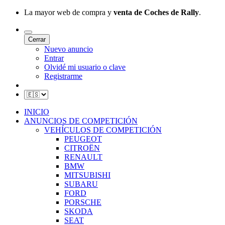
La mayor web de compra y
venta de Coches de Rally
.
Cerrar
Nuevo anuncio
Entrar
Olvidé mi usuario o clave
Registrarme
INICIO
ANUNCIOS DE COMPETICIÓN
VEHÍCULOS DE COMPETICIÓN
PEUGEOT
CITROËN
RENAULT
BMW
MITSUBISHI
SUBARU
FORD
PORSCHE
SKODA
SEAT