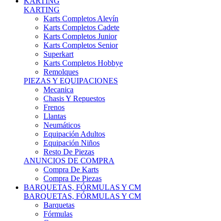
Karts Completos Alevín
Karts Completos Cadete
Karts Completos Junior
Karts Completos Senior
Superkart
Karts Completos Hobbye
Remolques
PIEZAS Y EQUIPACIONES
Mecanica
Chasis Y Repuestos
Frenos
Llantas
Neumáticos
Equipación Adultos
Equipación Niños
Resto De Piezas
ANUNCIOS DE COMPRA
Compra De Karts
Compra De Piezas
BARQUETAS, FÓRMULAS Y CM
BARQUETAS, FÓRMULAS Y CM
Barquetas
Fórmulas
Cm
Prototipos