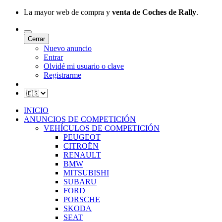
La mayor web de compra y
venta de Coches de Rally
.
Cerrar
Nuevo anuncio
Entrar
Olvidé mi usuario o clave
Registrarme
INICIO
ANUNCIOS DE COMPETICIÓN
VEHÍCULOS DE COMPETICIÓN
PEUGEOT
CITROËN
RENAULT
BMW
MITSUBISHI
SUBARU
FORD
PORSCHE
SKODA
SEAT