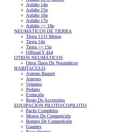
Asfalto 15p
Asfalto 16p
Asfalto 17p
Asfalto >= 18p
NEUMÁTICOS DE TIERRA
Tierra 13 O Menos
Tierra 14p
Tierra >= 15p
Offroad Y 4x4
OTROS NEUMÁTICOS
Otros Tipos De Neumáticos
HABITACULO
Asiento Baquet
Arneses
Volantes
Pedales
Extinción
Resto De Accesorios
EQUIPACIÓN PILOTO/COPILOTO
Packs Completos
Monos De Competición
Botines De Competición
Guantes
Ropa Interior
Cascos