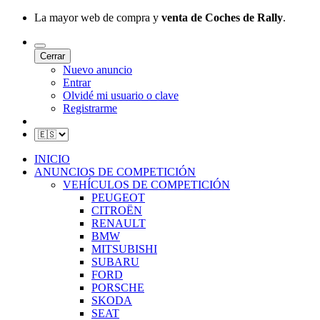
La mayor web de compra y
venta de Coches de Rally
.
Cerrar
Nuevo anuncio
Entrar
Olvidé mi usuario o clave
Registrarme
INICIO
ANUNCIOS DE COMPETICIÓN
VEHÍCULOS DE COMPETICIÓN
PEUGEOT
CITROËN
RENAULT
BMW
MITSUBISHI
SUBARU
FORD
PORSCHE
SKODA
SEAT