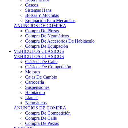
Sistemas Hans
Bolsas Y Mochilas
Equipación Para Mecánicos
ANUNCIOS DE COMPRA
Compra De Piezas
Compra De Neumáticos
Compra De Accesorios De Habitáculo
Compra De Equipación
VEHÍCULOS CLÁSICOS
VEHÍCULOS CLÁSICOS
Clásicos De Calle
Clásicos De Competición
Motores
Cajas De Cambio
Carrocería
Suspensiones
Habitáculo
Llantas
Neumáticos
ANUNCIOS DE COMPRA
Compra De Competición
Compra De Calle
Compra De Piezas
KARTING
KARTING