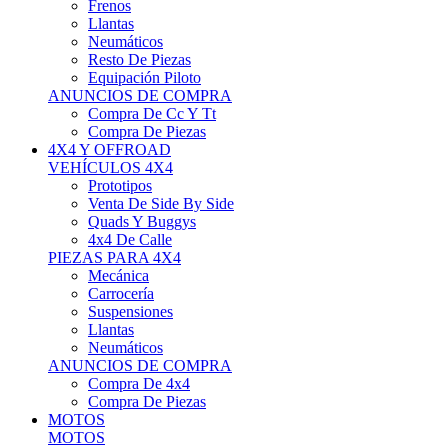
Neumáticos
Resto De Piezas
Equipación Piloto
ANUNCIOS DE COMPRA
Compra De Cc Y Tt
Compra De Piezas
4X4 Y OFFROAD
VEHÍCULOS 4X4
Prototipos
Venta De Side By Side
Quads Y Buggys
4x4 De Calle
PIEZAS PARA 4X4
Mecánica
Carrocería
Suspensiones
Llantas
Neumáticos
ANUNCIOS DE COMPRA
Compra De 4x4
Compra De Piezas
MOTOS
MOTOS
Motos De Circuito