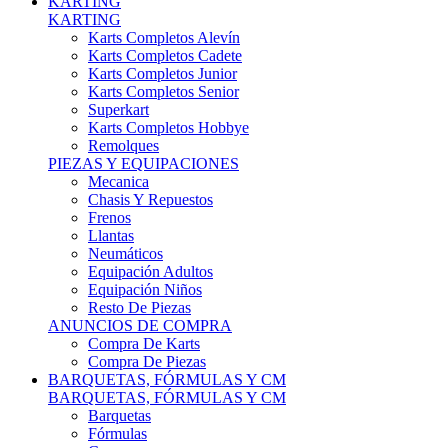
Karts Completos Alevín
Karts Completos Cadete
Karts Completos Junior
Karts Completos Senior
Superkart
Karts Completos Hobbye
Remolques
PIEZAS Y EQUIPACIONES
Mecanica
Chasis Y Repuestos
Frenos
Llantas
Neumáticos
Equipación Adultos
Equipación Niños
Resto De Piezas
ANUNCIOS DE COMPRA
Compra De Karts
Compra De Piezas
BARQUETAS, FÓRMULAS Y CM
BARQUETAS, FÓRMULAS Y CM
Barquetas
Fórmulas
Cm
Prototipos