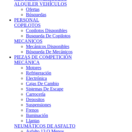
Ofertas
Búsquedas
PERSONAL
COPILOTOS
Copilotos Disponibles
Busqueda De Copilotos
MECANICOS
Mecánicos Disponibles
Búsqueda De Mecánicos
PIEZAS DE COMPETICIÓN
MECÁNICA
Motores
Refrigeración
Electrónica
Cajas De Cambio
Sistemas De Escape
Carrocería
Depositos
Suspensiones
Frenos
Iluminación
Llantas
NEUMÁTICOS DE ASFALTO
Asfalto 13 O Menos
Asfalto 14p