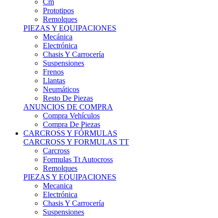
Remolques
PIEZAS Y EQUIPACIONES
Mecánica
Electrónica
Chasis Y Carrocería
Suspensiones
Frenos
Llantas
Neumáticos
Resto De Piezas
ANUNCIOS DE COMPRA
Compra Vehículos
Compra De Piezas
CARCROSS Y FÓRMULAS
CARCROSS Y FORMULAS TT
Carcross
Formulas Tt Autocross
Remolques
PIEZAS Y EQUIPACIONES
Mecanica
Electrónica
Chasis Y Carrocería
Suspensiones
Frenos
Llantas