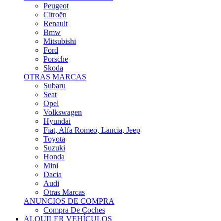
Citroën
Renault
Bmw
Mitsubishi
Ford
Porsche
Skoda
OTRAS MARCAS
Subaru
Seat
Opel
Volkswagen
Hyundai
Fiat, Alfa Romeo, Lancia, Jeep
Toyota
Suzuki
Honda
Mini
Dacia
Audi
Otras Marcas
ANUNCIOS DE COMPRA
Compra De Coches
ALQUILER VEHÍCULOS
ALQUILER VEHÍCULOS