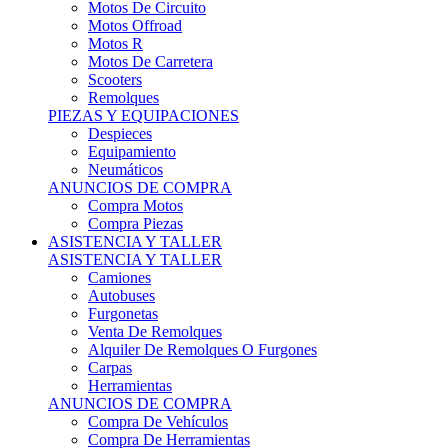
Motos Offroad
Motos R
Motos De Carretera
Scooters
Remolques
PIEZAS Y EQUIPACIONES
Despieces
Equipamiento
Neumáticos
ANUNCIOS DE COMPRA
Compra Motos
Compra Piezas
ASISTENCIA Y TALLER
ASISTENCIA Y TALLER
Camiones
Autobuses
Furgonetas
Venta De Remolques
Alquiler De Remolques O Furgones
Carpas
Herramientas
ANUNCIOS DE COMPRA
Compra De Vehículos
Compra De Herramientas