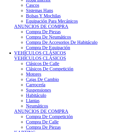
Sistemas Hans
Bolsas Y Mochilas
Equipación Para Mecánicos
ANUNCIOS DE COMPRA
Compra De Piezas
Compra De Neumáticos
Compra De Accesorios De Habitáculo
Compra De Equipación
VEHÍCULOS CLÁSICOS
VEHÍCULOS CLÁSICOS
Clásicos De Calle
Clásicos De Competición
Motores
Cajas De Cambio
Carrocería
Suspensiones
Habitáculo
Llantas
Neumáticos
ANUNCIOS DE COMPRA
Compra De Competición
Compra De Calle
Compra De Piezas
KARTING
KARTING