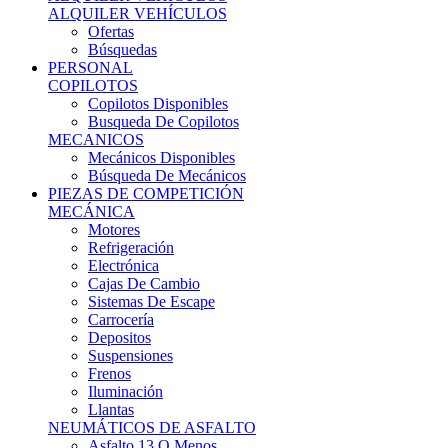
Ofertas
Búsquedas
PERSONAL
COPILOTOS
Copilotos Disponibles
Busqueda De Copilotos
MECANICOS
Mecánicos Disponibles
Búsqueda De Mecánicos
PIEZAS DE COMPETICIÓN
MECÁNICA
Motores
Refrigeración
Electrónica
Cajas De Cambio
Sistemas De Escape
Carrocería
Depositos
Suspensiones
Frenos
Iluminación
Llantas
NEUMÁTICOS DE ASFALTO
Asfalto 13 O Menos
Asfalto 14p