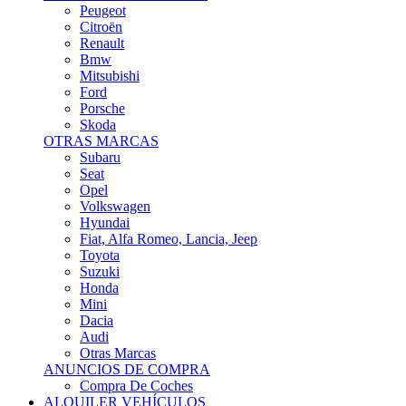
Citroën
Renault
Bmw
Mitsubishi
Ford
Porsche
Skoda
OTRAS MARCAS
Subaru
Seat
Opel
Volkswagen
Hyundai
Fiat, Alfa Romeo, Lancia, Jeep
Toyota
Suzuki
Honda
Mini
Dacia
Audi
Otras Marcas
ANUNCIOS DE COMPRA
Compra De Coches
ALQUILER VEHÍCULOS
ALQUILER VEHÍCULOS