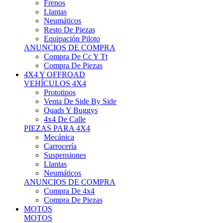
Neumáticos
Resto De Piezas
Equipación Piloto
ANUNCIOS DE COMPRA
Compra De Cc Y Tt
Compra De Piezas
4X4 Y OFFROAD
VEHÍCULOS 4X4
Prototipos
Venta De Side By Side
Quads Y Buggys
4x4 De Calle
PIEZAS PARA 4X4
Mecánica
Carrocería
Suspensiones
Llantas
Neumáticos
ANUNCIOS DE COMPRA
Compra De 4x4
Compra De Piezas
MOTOS
MOTOS
Motos De Circuito