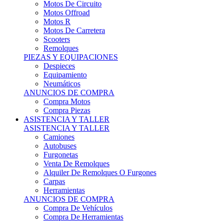
Motos Offroad
Motos R
Motos De Carretera
Scooters
Remolques
PIEZAS Y EQUIPACIONES
Despieces
Equipamiento
Neumáticos
ANUNCIOS DE COMPRA
Compra Motos
Compra Piezas
ASISTENCIA Y TALLER
ASISTENCIA Y TALLER
Camiones
Autobuses
Furgonetas
Venta De Remolques
Alquiler De Remolques O Furgones
Carpas
Herramientas
ANUNCIOS DE COMPRA
Compra De Vehículos
Compra De Herramientas