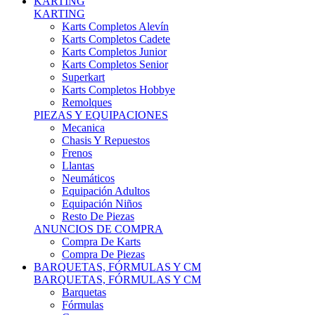
Karts Completos Alevín
Karts Completos Cadete
Karts Completos Junior
Karts Completos Senior
Superkart
Karts Completos Hobbye
Remolques
PIEZAS Y EQUIPACIONES
Mecanica
Chasis Y Repuestos
Frenos
Llantas
Neumáticos
Equipación Adultos
Equipación Niños
Resto De Piezas
ANUNCIOS DE COMPRA
Compra De Karts
Compra De Piezas
BARQUETAS, FÓRMULAS Y CM
BARQUETAS, FÓRMULAS Y CM
Barquetas
Fórmulas
Cm
Prototipos