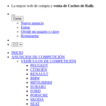
La mayor web de compra y
venta de Coches de Rally
.
Cerrar
Nuevo anuncio
Entrar
Olvidé mi usuario o clave
Registrarme
INICIO
ANUNCIOS DE COMPETICIÓN
VEHÍCULOS DE COMPETICIÓN
PEUGEOT
CITROËN
RENAULT
BMW
MITSUBISHI
SUBARU
FORD
PORSCHE
SKODA
SEAT