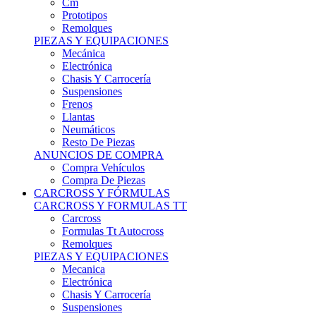
Remolques
PIEZAS Y EQUIPACIONES
Mecánica
Electrónica
Chasis Y Carrocería
Suspensiones
Frenos
Llantas
Neumáticos
Resto De Piezas
ANUNCIOS DE COMPRA
Compra Vehículos
Compra De Piezas
CARCROSS Y FÓRMULAS
CARCROSS Y FORMULAS TT
Carcross
Formulas Tt Autocross
Remolques
PIEZAS Y EQUIPACIONES
Mecanica
Electrónica
Chasis Y Carrocería
Suspensiones
Frenos
Llantas