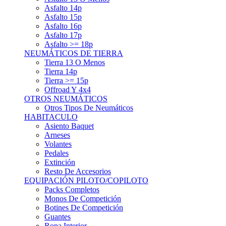
Asfalto 15p
Asfalto 16p
Asfalto 17p
Asfalto >= 18p
NEUMÁTICOS DE TIERRA
Tierra 13 O Menos
Tierra 14p
Tierra >= 15p
Offroad Y 4x4
OTROS NEUMÁTICOS
Otros Tipos De Neumáticos
HABITACULO
Asiento Baquet
Arneses
Volantes
Pedales
Extinción
Resto De Accesorios
EQUIPACIÓN PILOTO/COPILOTO
Packs Completos
Monos De Competición
Botines De Competición
Guantes
Ropa Interior
Cascos