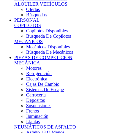
Ofertas
Búsquedas
PERSONAL
COPILOTOS
Copilotos Disponibles
Busqueda De Copilotos
MECANICOS
Mecánicos Disponibles
Búsqueda De Mecánicos
PIEZAS DE COMPETICIÓN
MECÁNICA
Motores
Refrigeración
Electrónica
Cajas De Cambio
Sistemas De Escape
Carrocería
Depositos
Suspensiones
Frenos
Iluminación
Llantas
NEUMÁTICOS DE ASFALTO
Asfalto 13 O Menos
Asfalto 14p