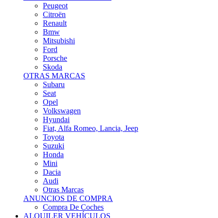
Citroën
Renault
Bmw
Mitsubishi
Ford
Porsche
Skoda
OTRAS MARCAS
Subaru
Seat
Opel
Volkswagen
Hyundai
Fiat, Alfa Romeo, Lancia, Jeep
Toyota
Suzuki
Honda
Mini
Dacia
Audi
Otras Marcas
ANUNCIOS DE COMPRA
Compra De Coches
ALQUILER VEHÍCULOS
ALQUILER VEHÍCULOS