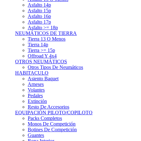
Asfalto 15p
Asfalto 16p
Asfalto 17p
Asfalto >= 18p
NEUMÁTICOS DE TIERRA
Tierra 13 O Menos
Tierra 14p
Tierra >= 15p
Offroad Y 4x4
OTROS NEUMÁTICOS
Otros Tipos De Neumáticos
HABITACULO
Asiento Baquet
Arneses
Volantes
Pedales
Extinción
Resto De Accesorios
EQUIPACIÓN PILOTO/COPILOTO
Packs Completos
Monos De Competición
Botines De Competición
Guantes
Ropa Interior
Cascos