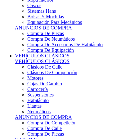
Sistemas Hans
Bolsas Y Mochilas
Equipación Para Mecánicos
ANUNCIOS DE COMPRA
Compra De Piezas
Compra De Neumáticos
Compra De Accesorios De Habitáculo
Compra De Equipación
VEHÍCULOS CLÁSICOS
VEHÍCULOS CLÁSICOS
Clásicos De Calle
Clásicos De Competición
Motores
Cajas De Cambio
Carrocería
Suspensiones
Habitáculo
Llantas
Neumáticos
ANUNCIOS DE COMPRA
Compra De Competición
Compra De Calle
Compra De Piezas
KARTING
KARTING