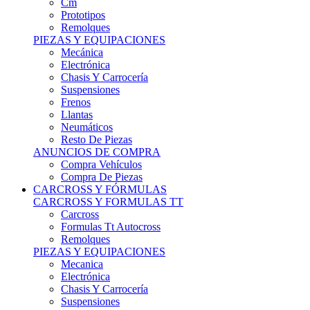
Remolques
PIEZAS Y EQUIPACIONES
Mecánica
Electrónica
Chasis Y Carrocería
Suspensiones
Frenos
Llantas
Neumáticos
Resto De Piezas
ANUNCIOS DE COMPRA
Compra Vehículos
Compra De Piezas
CARCROSS Y FÓRMULAS
CARCROSS Y FORMULAS TT
Carcross
Formulas Tt Autocross
Remolques
PIEZAS Y EQUIPACIONES
Mecanica
Electrónica
Chasis Y Carrocería
Suspensiones
Frenos
Llantas