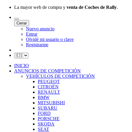
La mayor web de compra y
venta de Coches de Rally
.
Cerrar
Nuevo anuncio
Entrar
Olvidé mi usuario o clave
Registrarme
INICIO
ANUNCIOS DE COMPETICIÓN
VEHÍCULOS DE COMPETICIÓN
PEUGEOT
CITROËN
RENAULT
BMW
MITSUBISHI
SUBARU
FORD
PORSCHE
SKODA
SEAT