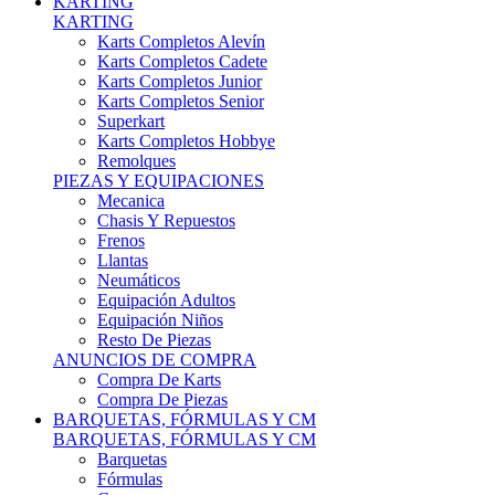
Karts Completos Alevín
Karts Completos Cadete
Karts Completos Junior
Karts Completos Senior
Superkart
Karts Completos Hobbye
Remolques
PIEZAS Y EQUIPACIONES
Mecanica
Chasis Y Repuestos
Frenos
Llantas
Neumáticos
Equipación Adultos
Equipación Niños
Resto De Piezas
ANUNCIOS DE COMPRA
Compra De Karts
Compra De Piezas
BARQUETAS, FÓRMULAS Y CM
BARQUETAS, FÓRMULAS Y CM
Barquetas
Fórmulas
Cm
Prototipos