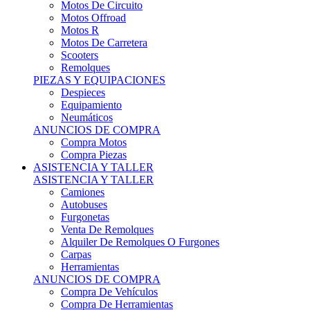
Motos Offroad
Motos R
Motos De Carretera
Scooters
Remolques
PIEZAS Y EQUIPACIONES
Despieces
Equipamiento
Neumáticos
ANUNCIOS DE COMPRA
Compra Motos
Compra Piezas
ASISTENCIA Y TALLER
ASISTENCIA Y TALLER
Camiones
Autobuses
Furgonetas
Venta De Remolques
Alquiler De Remolques O Furgones
Carpas
Herramientas
ANUNCIOS DE COMPRA
Compra De Vehículos
Compra De Herramientas