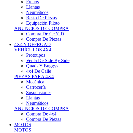
Neumáticos
Resto De Piezas
Equipación Piloto
ANUNCIOS DE COMPRA
Compra De Cc Y Tt
Compra De Piezas
4X4 Y OFFROAD
VEHÍCULOS 4X4
Prototipos
Venta De Side By Side
Quads Y Buggys
4x4 De Calle
PIEZAS PARA 4X4
Mecánica
Carrocería
Suspensiones
Llantas
Neumáticos
ANUNCIOS DE COMPRA
Compra De 4x4
Compra De Piezas
MOTOS
MOTOS
Motos De Circuito