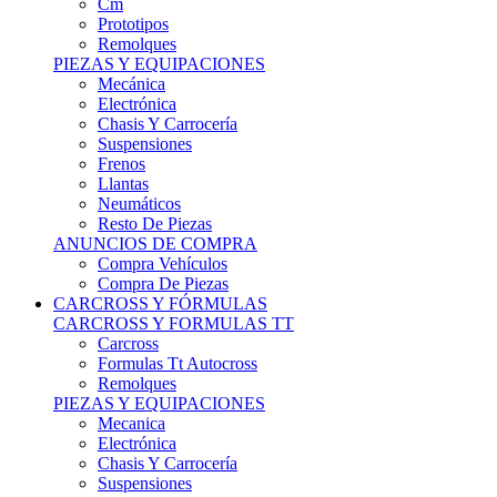
Remolques
PIEZAS Y EQUIPACIONES
Mecánica
Electrónica
Chasis Y Carrocería
Suspensiones
Frenos
Llantas
Neumáticos
Resto De Piezas
ANUNCIOS DE COMPRA
Compra Vehículos
Compra De Piezas
CARCROSS Y FÓRMULAS
CARCROSS Y FORMULAS TT
Carcross
Formulas Tt Autocross
Remolques
PIEZAS Y EQUIPACIONES
Mecanica
Electrónica
Chasis Y Carrocería
Suspensiones
Frenos
Llantas