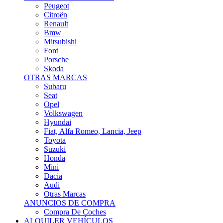
Citroën
Renault
Bmw
Mitsubishi
Ford
Porsche
Skoda
OTRAS MARCAS
Subaru
Seat
Opel
Volkswagen
Hyundai
Fiat, Alfa Romeo, Lancia, Jeep
Toyota
Suzuki
Honda
Mini
Dacia
Audi
Otras Marcas
ANUNCIOS DE COMPRA
Compra De Coches
ALQUILER VEHÍCULOS
ALQUILER VEHÍCULOS