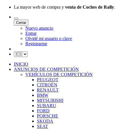
La mayor web de compra y
venta de Coches de Rally
.
Cerrar
Nuevo anuncio
Entrar
Olvidé mi usuario o clave
Registrarme
INICIO
ANUNCIOS DE COMPETICIÓN
VEHÍCULOS DE COMPETICIÓN
PEUGEOT
CITROËN
RENAULT
BMW
MITSUBISHI
SUBARU
FORD
PORSCHE
SKODA
SEAT