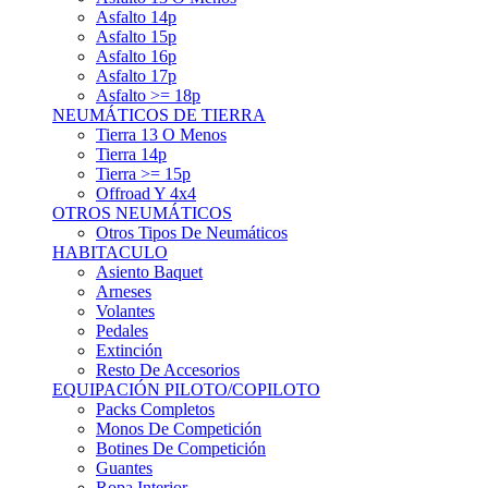
Asfalto 15p
Asfalto 16p
Asfalto 17p
Asfalto >= 18p
NEUMÁTICOS DE TIERRA
Tierra 13 O Menos
Tierra 14p
Tierra >= 15p
Offroad Y 4x4
OTROS NEUMÁTICOS
Otros Tipos De Neumáticos
HABITACULO
Asiento Baquet
Arneses
Volantes
Pedales
Extinción
Resto De Accesorios
EQUIPACIÓN PILOTO/COPILOTO
Packs Completos
Monos De Competición
Botines De Competición
Guantes
Ropa Interior
Cascos