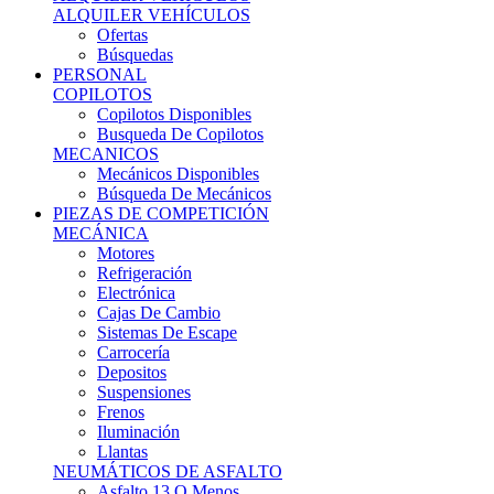
Ofertas
Búsquedas
PERSONAL
COPILOTOS
Copilotos Disponibles
Busqueda De Copilotos
MECANICOS
Mecánicos Disponibles
Búsqueda De Mecánicos
PIEZAS DE COMPETICIÓN
MECÁNICA
Motores
Refrigeración
Electrónica
Cajas De Cambio
Sistemas De Escape
Carrocería
Depositos
Suspensiones
Frenos
Iluminación
Llantas
NEUMÁTICOS DE ASFALTO
Asfalto 13 O Menos
Asfalto 14p