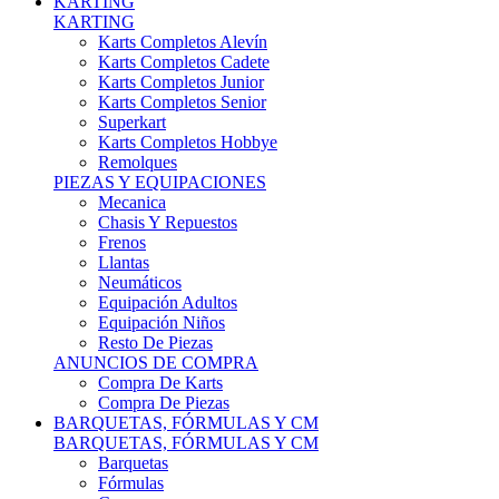
Karts Completos Alevín
Karts Completos Cadete
Karts Completos Junior
Karts Completos Senior
Superkart
Karts Completos Hobbye
Remolques
PIEZAS Y EQUIPACIONES
Mecanica
Chasis Y Repuestos
Frenos
Llantas
Neumáticos
Equipación Adultos
Equipación Niños
Resto De Piezas
ANUNCIOS DE COMPRA
Compra De Karts
Compra De Piezas
BARQUETAS, FÓRMULAS Y CM
BARQUETAS, FÓRMULAS Y CM
Barquetas
Fórmulas
Cm
Prototipos