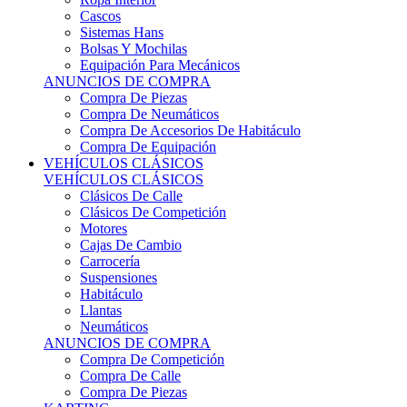
Sistemas Hans
Bolsas Y Mochilas
Equipación Para Mecánicos
ANUNCIOS DE COMPRA
Compra De Piezas
Compra De Neumáticos
Compra De Accesorios De Habitáculo
Compra De Equipación
VEHÍCULOS CLÁSICOS
VEHÍCULOS CLÁSICOS
Clásicos De Calle
Clásicos De Competición
Motores
Cajas De Cambio
Carrocería
Suspensiones
Habitáculo
Llantas
Neumáticos
ANUNCIOS DE COMPRA
Compra De Competición
Compra De Calle
Compra De Piezas
KARTING
KARTING