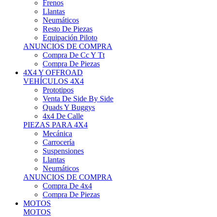
Neumáticos
Resto De Piezas
Equipación Piloto
ANUNCIOS DE COMPRA
Compra De Cc Y Tt
Compra De Piezas
4X4 Y OFFROAD
VEHÍCULOS 4X4
Prototipos
Venta De Side By Side
Quads Y Buggys
4x4 De Calle
PIEZAS PARA 4X4
Mecánica
Carrocería
Suspensiones
Llantas
Neumáticos
ANUNCIOS DE COMPRA
Compra De 4x4
Compra De Piezas
MOTOS
MOTOS
Motos De Circuito