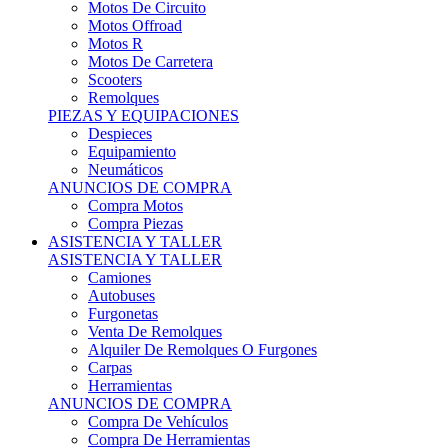
Motos Offroad
Motos R
Motos De Carretera
Scooters
Remolques
PIEZAS Y EQUIPACIONES
Despieces
Equipamiento
Neumáticos
ANUNCIOS DE COMPRA
Compra Motos
Compra Piezas
ASISTENCIA Y TALLER
ASISTENCIA Y TALLER
Camiones
Autobuses
Furgonetas
Venta De Remolques
Alquiler De Remolques O Furgones
Carpas
Herramientas
ANUNCIOS DE COMPRA
Compra De Vehículos
Compra De Herramientas