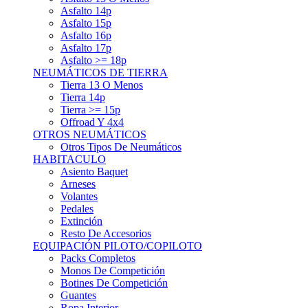
Asfalto 15p
Asfalto 16p
Asfalto 17p
Asfalto >= 18p
NEUMÁTICOS DE TIERRA
Tierra 13 O Menos
Tierra 14p
Tierra >= 15p
Offroad Y 4x4
OTROS NEUMÁTICOS
Otros Tipos De Neumáticos
HABITACULO
Asiento Baquet
Arneses
Volantes
Pedales
Extinción
Resto De Accesorios
EQUIPACIÓN PILOTO/COPILOTO
Packs Completos
Monos De Competición
Botines De Competición
Guantes
Ropa Interior
Cascos