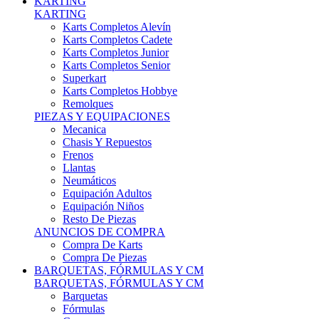
Karts Completos Alevín
Karts Completos Cadete
Karts Completos Junior
Karts Completos Senior
Superkart
Karts Completos Hobbye
Remolques
PIEZAS Y EQUIPACIONES
Mecanica
Chasis Y Repuestos
Frenos
Llantas
Neumáticos
Equipación Adultos
Equipación Niños
Resto De Piezas
ANUNCIOS DE COMPRA
Compra De Karts
Compra De Piezas
BARQUETAS, FÓRMULAS Y CM
BARQUETAS, FÓRMULAS Y CM
Barquetas
Fórmulas
Cm
Prototipos