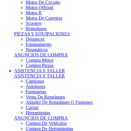
Motos Offroad
Motos R
Motos De Carretera
Scooters
Remolques
PIEZAS Y EQUIPACIONES
Despieces
Equipamiento
Neumáticos
ANUNCIOS DE COMPRA
Compra Motos
Compra Piezas
ASISTENCIA Y TALLER
ASISTENCIA Y TALLER
Camiones
Autobuses
Furgonetas
Venta De Remolques
Alquiler De Remolques O Furgones
Carpas
Herramientas
ANUNCIOS DE COMPRA
Compra De Vehículos
Compra De Herramientas