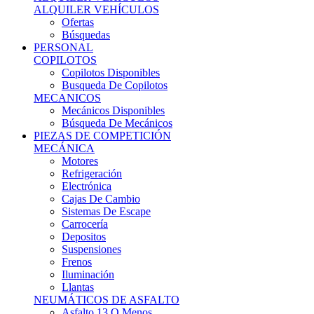
Ofertas
Búsquedas
PERSONAL
COPILOTOS
Copilotos Disponibles
Busqueda De Copilotos
MECANICOS
Mecánicos Disponibles
Búsqueda De Mecánicos
PIEZAS DE COMPETICIÓN
MECÁNICA
Motores
Refrigeración
Electrónica
Cajas De Cambio
Sistemas De Escape
Carrocería
Depositos
Suspensiones
Frenos
Iluminación
Llantas
NEUMÁTICOS DE ASFALTO
Asfalto 13 O Menos
Asfalto 14p