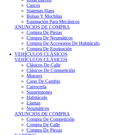
Sistemas Hans
Bolsas Y Mochilas
Equipación Para Mecánicos
ANUNCIOS DE COMPRA
Compra De Piezas
Compra De Neumáticos
Compra De Accesorios De Habitáculo
Compra De Equipación
VEHÍCULOS CLÁSICOS
VEHÍCULOS CLÁSICOS
Clásicos De Calle
Clásicos De Competición
Motores
Cajas De Cambio
Carrocería
Suspensiones
Habitáculo
Llantas
Neumáticos
ANUNCIOS DE COMPRA
Compra De Competición
Compra De Calle
Compra De Piezas
KARTING
KARTING