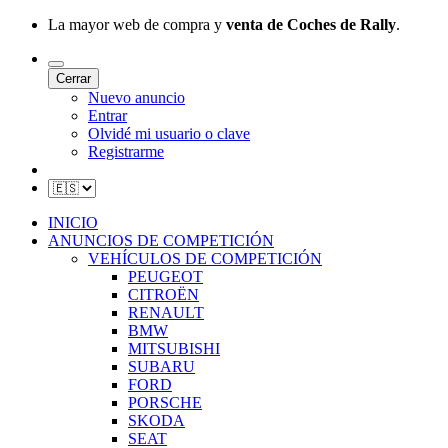
La mayor web de compra y
venta de Coches de Rally
.
Cerrar
Nuevo anuncio
Entrar
Olvidé mi usuario o clave
Registrarme
INICIO
ANUNCIOS DE COMPETICIÓN
VEHÍCULOS DE COMPETICIÓN
PEUGEOT
CITROËN
RENAULT
BMW
MITSUBISHI
SUBARU
FORD
PORSCHE
SKODA
SEAT