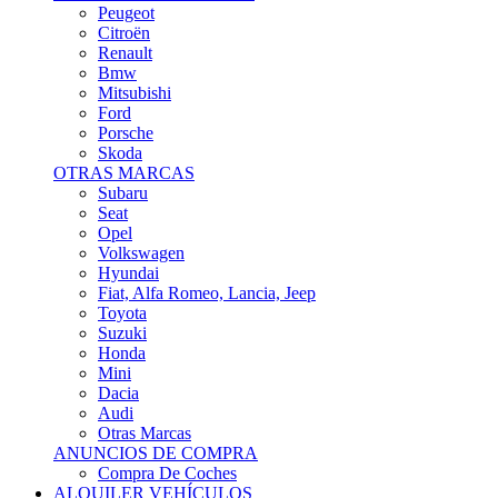
Citroën
Renault
Bmw
Mitsubishi
Ford
Porsche
Skoda
OTRAS MARCAS
Subaru
Seat
Opel
Volkswagen
Hyundai
Fiat, Alfa Romeo, Lancia, Jeep
Toyota
Suzuki
Honda
Mini
Dacia
Audi
Otras Marcas
ANUNCIOS DE COMPRA
Compra De Coches
ALQUILER VEHÍCULOS
ALQUILER VEHÍCULOS