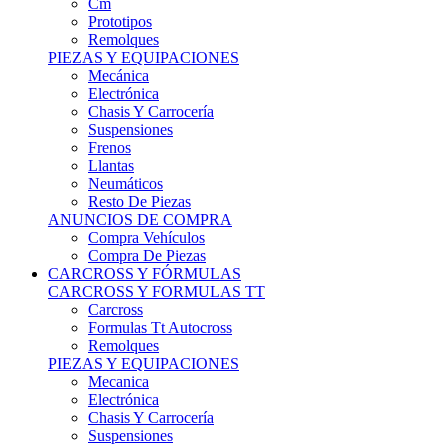
Remolques
PIEZAS Y EQUIPACIONES
Mecánica
Electrónica
Chasis Y Carrocería
Suspensiones
Frenos
Llantas
Neumáticos
Resto De Piezas
ANUNCIOS DE COMPRA
Compra Vehículos
Compra De Piezas
CARCROSS Y FÓRMULAS
CARCROSS Y FORMULAS TT
Carcross
Formulas Tt Autocross
Remolques
PIEZAS Y EQUIPACIONES
Mecanica
Electrónica
Chasis Y Carrocería
Suspensiones
Frenos
Llantas