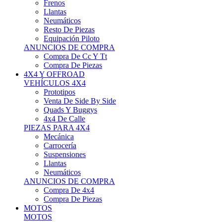
Neumáticos
Resto De Piezas
Equipación Piloto
ANUNCIOS DE COMPRA
Compra De Cc Y Tt
Compra De Piezas
4X4 Y OFFROAD
VEHÍCULOS 4X4
Prototipos
Venta De Side By Side
Quads Y Buggys
4x4 De Calle
PIEZAS PARA 4X4
Mecánica
Carrocería
Suspensiones
Llantas
Neumáticos
ANUNCIOS DE COMPRA
Compra De 4x4
Compra De Piezas
MOTOS
MOTOS
Motos De Circuito